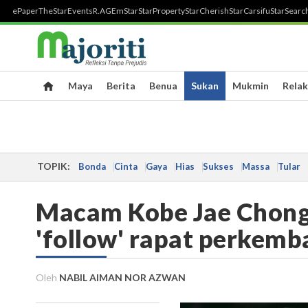
ePaper
TheStar
Events
R.AGE
mStar
StarProperty
StarCherish
StarCarsifu
StarSearc
Maya
Berita
Benua
Sukan
Mukmin
Relak
TOPIK:
Bonda
Cinta
Gaya
Hias
Sukses
Massa
Tular
Macam Kobe Jae Chong,
'follow' rapat perkemb
Oleh
NABIL AIMAN NOR AZWAN