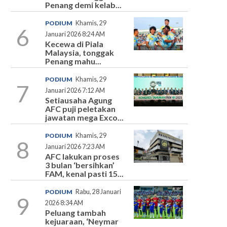
Penang demi kelab...
PODIUM
Khamis, 29
6
Januari 2026 8:24 AM
Kecewa di Piala
Malaysia, tonggak
Penang mahu...
PODIUM
Khamis, 29
7
Januari 2026 7:12 AM
Setiausaha Agung
AFC puji peletakan
jawatan mega Exco...
PODIUM
Khamis, 29
8
Januari 2026 7:23 AM
AFC lakukan proses
3 bulan ‘bersihkan’
FAM, kenal pasti 15...
PODIUM
Rabu, 28 Januari
9
2026 8:34 AM
Peluang tambah
kejuaraan, ‘Neymar