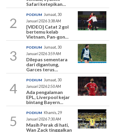
Safari ketepikan...
PODIUM
Jumaat, 30
2
Januari 2026 3:38 AM
[VIDEO] Catat 2 gol
bertemu kelab
Vietnam, Pan-gon...
PODIUM
Jumaat, 30
3
Januari 2026 3:59 AM
Dilepas sementara
dari digantung,
Garces terus...
PODIUM
Jumaat, 30
4
Januari 2026 2:50 AM
Ada pengalaman
EPL, Liverpool kejar
bintang Bayern...
PODIUM
Khamis, 29
5
Januari 2026 7:30 AM
Masih Perak di hati,
Wan Zack tinggalkan