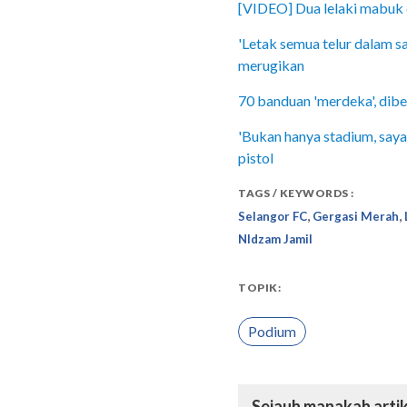
[VIDEO] Dua lelaki mabuk c
'Letak semua telur dalam sa
merugikan
70 banduan 'merdeka', dib
'Bukan hanya stadium, say
pistol
TAGS / KEYWORDS :
,
,
Selangor FC
Gergasi Merah
NIdzam Jamil
TOPIK:
Podium
Sejauh manakah artik