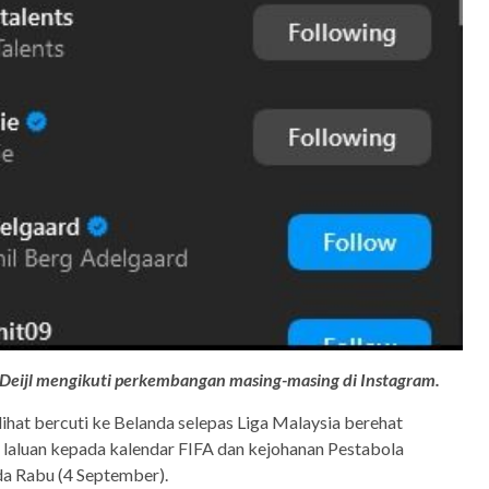
 Deijl mengikuti perkembangan masing-masing di Instagram.
ilihat bercuti ke Belanda selepas Liga Malaysia berehat
laluan kepada kalendar FIFA dan kejohanan Pestabola
a Rabu (4 September).