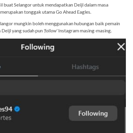
il buat Selangor untuk mendapatkan Deijl dalam masa
u merupakan tonggak utama Go Ahead Eagles.
Selangor mungkin boleh menggunakan hubungan baik pemain
n Deijl yang sudah pun
'follow'
Instagram masing-masing.