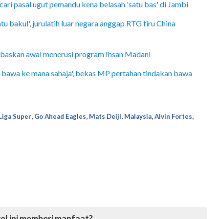
ari pasal ugut pemandu kena belasah 'satu bas' di Jambi
tu bakul', jurulatih luar negara anggap RTG tiru China
ebaskan awal menerusi program Ihsan Madani
a bawa ke mana sahaja', bekas MP pertahan tindakan bawa
,
,
,
,
,
Liga Super
Go Ahead Eagles
Mats Deijl
Malaysia
Alvin Fortes
el ini memberi manfaat?