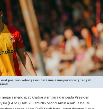
erkuat pasukan kebangsaan bersama-sama perancang tengah
Kamal.
ak negara mendapat khabar gembira daripada Presiden
ysia (FAM), Datuk Hamidin Mohd Amin apabila beliau
cukan negara, Mats Deijl telah berhubung dengan Ketua