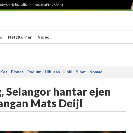
h
myStarjob
Kuali
Kuntum
SuriaFM
988FM
s
NetzKorner
Video
Kes
Bisnes
Podium
Hiburan
Hobi
Sihat
Nomad
 Selangor hantar ejen
angan Mats Deijl