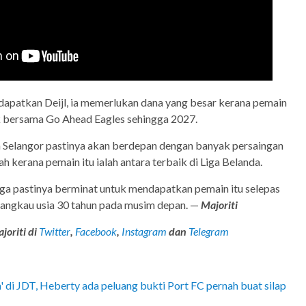
dapatkan Deijl, ia memerlukan dana yang besar kerana pemain
k bersama Go Ahead Eagles sehingga 2027.
an Selangor pastinya akan berdepan dengan banyak persaingan
 kerana pemain itu ialah antara terbaik di Liga Belanda.
uga pastinya berminat untuk mendapatkan pemain itu selepas
angkau usia 30 tahun pada musim depan. —
Majoriti
joriti di
Twitter
,
Facebook
,
Instagram
dan
Telegram
di JDT, Heberty ada peluang bukti Port FC pernah buat silap