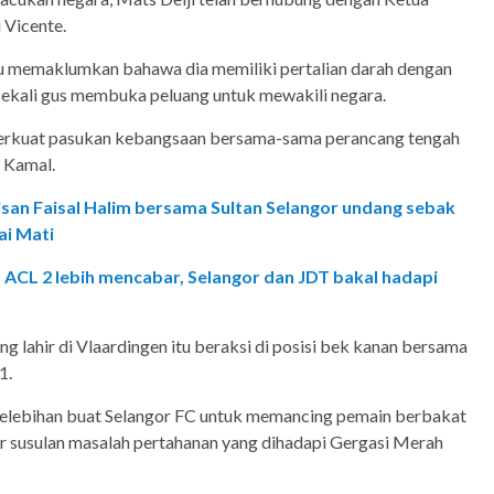
i Vicente.
u memaklumkan bahawa dia memiliki pertalian darah dengan
sekali gus membuka peluang untuk mewakili negara.
perkuat pasukan kebangsaan bersama-sama perancang tengah
 Kamal.
san Faisal Halim bersama Sultan Selangor undang sebak
ai Mati
 ACL 2 lebih mencabar, Selangor dan JDT bakal hadapi
g lahir di Vlaardingen itu beraksi di posisi bek kanan bersama
1.
kelebihan buat Selangor FC untuk memancing pemain berbakat
er susulan masalah pertahanan yang dihadapi Gergasi Merah