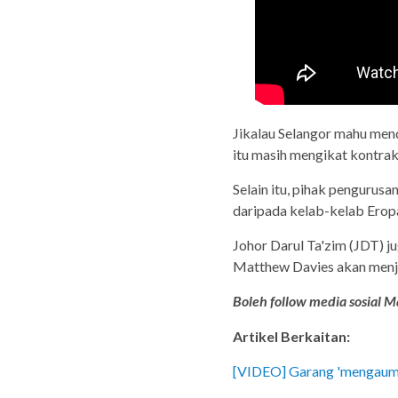
Jikalau Selangor mahu men
itu masih mengikat kontra
Selain itu, pihak pengurus
daripada kelab-kelab Eropah
Johor Darul Ta'zim (JDT) j
Matthew Davies akan menj
Boleh follow media sosial Ma
Artikel Berkaitan:
[VIDEO] Garang 'mengaum' 