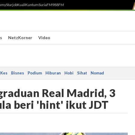
h
myStarjob
Kuali
Kuntum
SuriaFM
988FM
s
NetzKorner
Video
Kes
Bisnes
Podium
Hiburan
Hobi
Sihat
Nomad
graduan Real Madrid, 3
a beri 'hint' ikut JDT