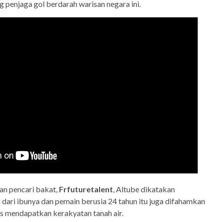
g penjaga gol berdarah warisan negara ini.
an pencari bakat,
Frfuturetalent
, Altube dikatakan
ari ibunya dan pemain berusia 24 tahun itu juga difahamkan
s mendapatkan kerakyatan tanah air.