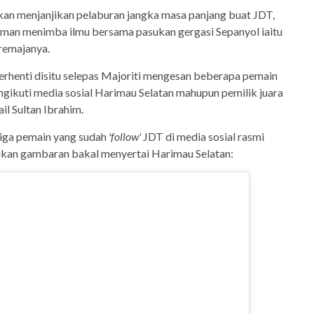
kan menjanjikan pelaburan jangka masa panjang buat JDT,
man menimba ilmu bersama pasukan gergasi Sepanyol iaitu
remajanya.
erhenti disitu selepas Majoriti mengesan beberapa pemain
ngikuti media sosial Harimau Selatan mahupun pemilik juara
il Sultan Ibrahim.
tiga pemain yang sudah
'follow'
JDT di media sosial rasmi
kan gambaran bakal menyertai Harimau Selatan: