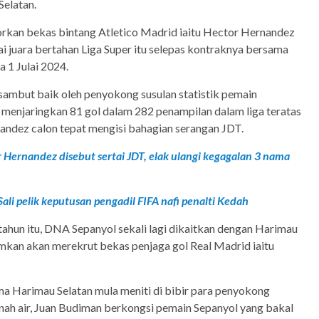
Selatan.
rkan bekas bintang Atletico Madrid iaitu Hector Hernandez
 juara bertahan Liga Super itu selepas kontraknya bersama
 1 Julai 2024.
sambut baik oleh penyokong susulan statistik pemain
g menjaringkan 81 gol dalam 282 penampilan dalam liga teratas
dez calon tepat mengisi bahagian serangan JDT.
 Hernandez disebut sertai JDT, elak ulangi kegagalan 3 nama
ali pelik keputusan pengadil FIFA nafi penalti Kedah
tahun itu, DNA Sepanyol sekali lagi dikaitkan dengan Harimau
mkan akan merekrut bekas penjaga gol Real Madrid iaitu
a Harimau Selatan mula meniti di bibir para penyokong
nah air, Juan Budiman berkongsi pemain Sepanyol yang bakal