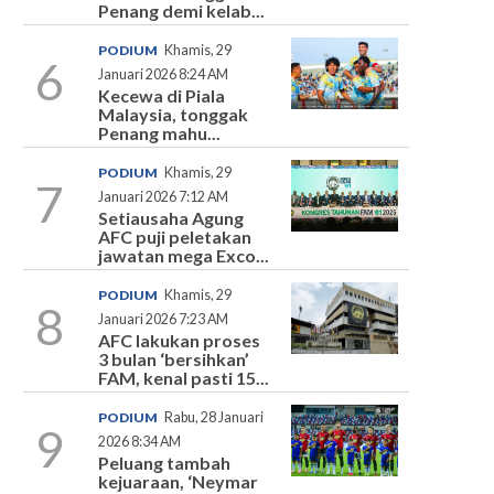
Penang demi kelab...
PODIUM
Khamis, 29
6
Januari 2026 8:24 AM
Kecewa di Piala
Malaysia, tonggak
Penang mahu...
PODIUM
Khamis, 29
7
Januari 2026 7:12 AM
Setiausaha Agung
AFC puji peletakan
jawatan mega Exco...
PODIUM
Khamis, 29
8
Januari 2026 7:23 AM
AFC lakukan proses
3 bulan ‘bersihkan’
FAM, kenal pasti 15...
PODIUM
Rabu, 28 Januari
9
2026 8:34 AM
Peluang tambah
kejuaraan, ‘Neymar