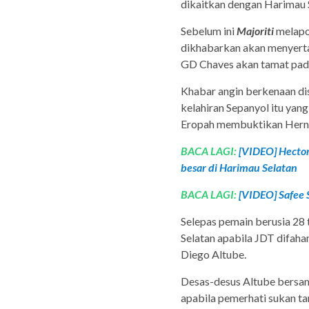
dikaitkan dengan Harimau 
Sebelum ini
Majoriti
melapo
dikhabarkan akan menyertai
GD Chaves akan tamat pada
Khabar angin berkenaan di
kelahiran Sepanyol itu yan
Eropah membuktikan Hernan
BACA LAGI:
[VIDEO] Hector
besar di Harimau Selatan
BACA LAGI:
[VIDEO] Safee S
Selepas pemain berusia 28 
Selatan apabila JDT difaha
Diego Altube.
Desas-desus Altube bersam
apabila pemerhati sukan ta