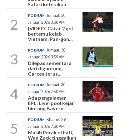
Safari ketepikan...
PODIUM
Jumaat, 30
2
Januari 2026 3:38 AM
[VIDEO] Catat 2 gol
bertemu kelab
Vietnam, Pan-gon...
PODIUM
Jumaat, 30
3
Januari 2026 3:59 AM
Dilepas sementara
dari digantung,
Garces terus...
PODIUM
Jumaat, 30
4
Januari 2026 2:50 AM
Ada pengalaman
EPL, Liverpool kejar
bintang Bayern...
PODIUM
Khamis, 29
5
Januari 2026 7:30 AM
Masih Perak di hati,
Wan Zack tinggalkan