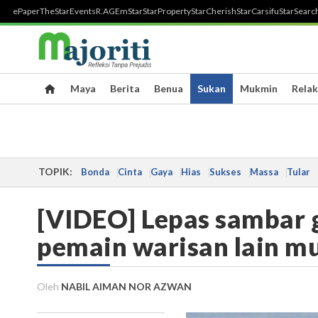
ePaper
TheStar
Events
R.AGE
mStar
StarProperty
StarCherish
StarCarsifu
StarSearc
Maya
Berita
Benua
Sukan
Mukmin
Relak
TOPIK:
Bonda
Cinta
Gaya
Hias
Sukses
Massa
Tular
[VIDEO] Lepas sambar 
pemain warisan lain mul
Oleh
NABIL AIMAN NOR AZWAN