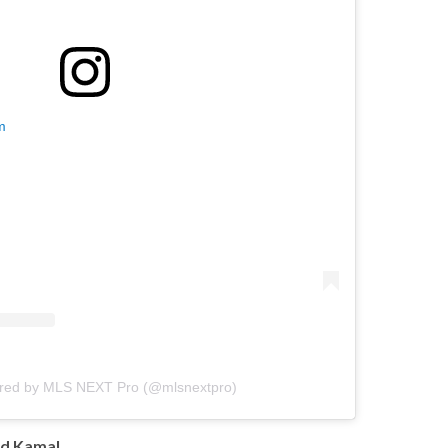
m
ared by MLS NEXT Pro (@mlsnextpro)
ad Kamal