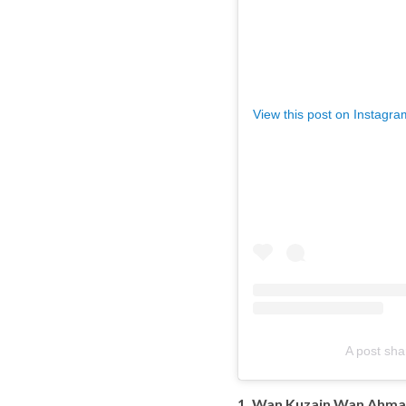
View this post on Instagra
A post sh
1. Wan Kuzain Wan Ahm