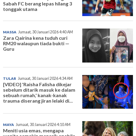
Sabah FC berang lepas hilang 3
tonggak utama
MASSA
Jumaat, 30 Januari 2026 4:40 AM
Zara Qairina kena tuduh curi
RM20 walaupun tiada bukti —
Guru
TULAR
Jumaat, 30 Januari 2026 4:34 AM
[VIDEO] 'Raisha Falisha dikejar
sebelum ditarik masuk ke dalam
sebuah rumah,' kanak-kanak
trauma diserang jiran lelaki di...
MAYA
Jumaat, 30 Januari 2026 4:10 AM
Meniti usia emas, mengapa
wanita semakin menarik apabila