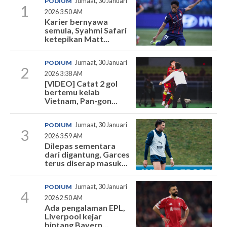
PODIUM
Jumaat, 30 Januari
1
2026 3:50 AM
Karier bernyawa
semula, Syahmi Safari
ketepikan Matt...
PODIUM
Jumaat, 30 Januari
2
2026 3:38 AM
[VIDEO] Catat 2 gol
bertemu kelab
Vietnam, Pan-gon...
PODIUM
Jumaat, 30 Januari
3
2026 3:59 AM
Dilepas sementara
dari digantung, Garces
terus diserap masuk...
PODIUM
Jumaat, 30 Januari
4
2026 2:50 AM
Ada pengalaman EPL,
Liverpool kejar
bintang Bayern...