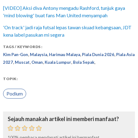
[VIDEO] Aksi diva Antony mengadu Rashford, tunjuk gaya
'mind blowing' buat fans Man United menyampah
'On track' jadi raja futsal lepas tawan skuad kebangsaan, JDT
kena label pasukan mi segera
TAGS / KEYWORDS :
,
,
,
,
Kim Pan-Gon
Malaysia
Harimau Malaya
Piala Dunia 2026
Piala Asia
,
,
,
,
,
2027
Muscat
Oman
Kuala Lumpur
Bola Sepak
TOPIK:
Podium
Sejauh manakah artikel ini memberi manfaat?
100%
pembaca mendapati artikel ini bermanfaat