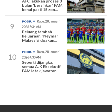
AFC lakukan proses 3
bulan ‘bersihkan’ FAM,
kenal pasti 15 zon...
PODIUM
Rabu, 28 Januari
9
2026 8:34 AM
Peluang tambah
kejuaraan, ‘Neymar
Malaysia’ doakan...
PODIUM
Rabu, 28 Januari
10
2026 4:30 AM
Seperti dijangka,
semua AJK Eksekutif
FAM letak jawatan...