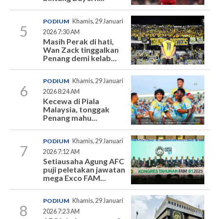
PODIUM
Khamis, 29 Januari
5
2026 7:30 AM
Masih Perak di hati,
Wan Zack tinggalkan
Penang demi kelab...
PODIUM
Khamis, 29 Januari
6
2026 8:24 AM
Kecewa di Piala
Malaysia, tonggak
Penang mahu...
PODIUM
Khamis, 29 Januari
7
2026 7:12 AM
Setiausaha Agung AFC
puji peletakan jawatan
mega Exco FAM...
PODIUM
Khamis, 29 Januari
8
2026 7:23 AM