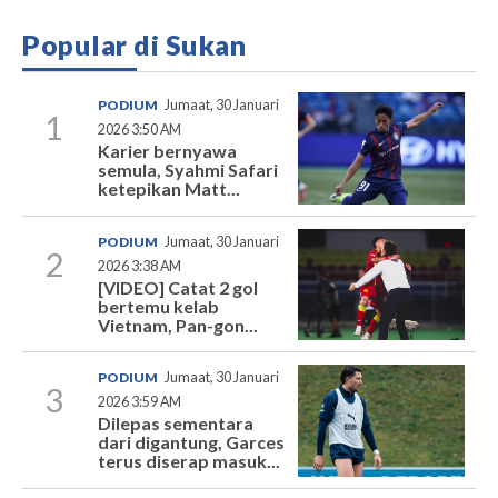
Popular di Sukan
PODIUM
Jumaat, 30 Januari
1
2026 3:50 AM
Karier bernyawa
semula, Syahmi Safari
ketepikan Matt...
PODIUM
Jumaat, 30 Januari
2
2026 3:38 AM
[VIDEO] Catat 2 gol
bertemu kelab
Vietnam, Pan-gon...
PODIUM
Jumaat, 30 Januari
3
2026 3:59 AM
Dilepas sementara
dari digantung, Garces
terus diserap masuk...