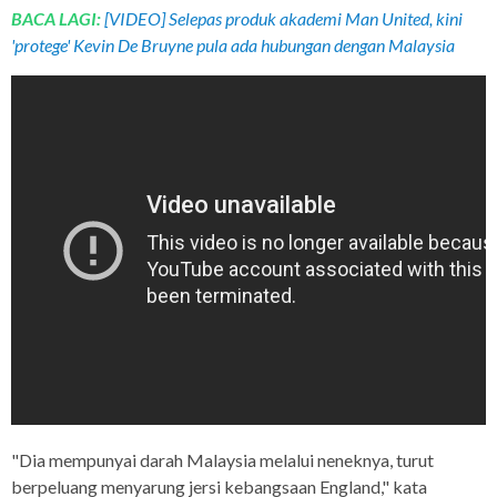
BACA LAGI:
[VIDEO] Selepas produk akademi Man United, kini
'protege' Kevin De Bruyne pula ada hubungan dengan Malaysia
"Dia mempunyai darah Malaysia melalui neneknya, turut
berpeluang menyarung jersi kebangsaan England," kata