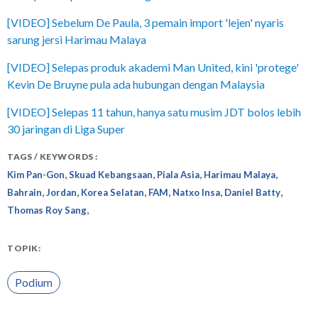
[VIDEO] Sebelum De Paula, 3 pemain import 'lejen' nyaris
sarung jersi Harimau Malaya
[VIDEO] Selepas produk akademi Man United, kini 'protege'
Kevin De Bruyne pula ada hubungan dengan Malaysia
[VIDEO] Selepas 11 tahun, hanya satu musim JDT bolos lebih
30 jaringan di Liga Super
TAGS / KEYWORDS :
,
,
,
,
Kim Pan-Gon
Skuad Kebangsaan
Piala Asia
Harimau Malaya
,
,
,
,
,
,
Bahrain
Jordan
Korea Selatan
FAM
Natxo Insa
Daniel Batty
,
Thomas Roy Sang
TOPIK:
Podium