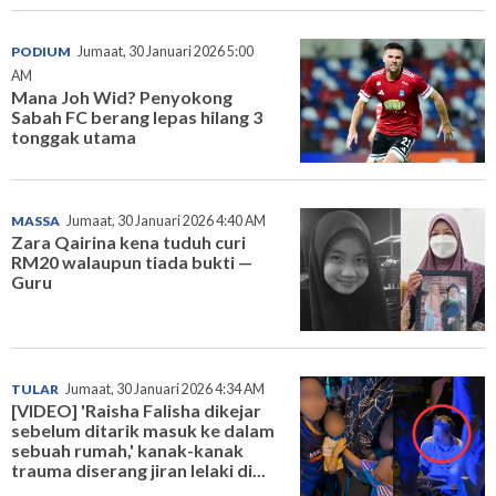
PODIUM
Jumaat, 30 Januari 2026 5:00
AM
Mana Joh Wid? Penyokong
Sabah FC berang lepas hilang 3
tonggak utama
MASSA
Jumaat, 30 Januari 2026 4:40 AM
Zara Qairina kena tuduh curi
RM20 walaupun tiada bukti —
Guru
TULAR
Jumaat, 30 Januari 2026 4:34 AM
[VIDEO] 'Raisha Falisha dikejar
sebelum ditarik masuk ke dalam
sebuah rumah,' kanak-kanak
trauma diserang jiran lelaki di...