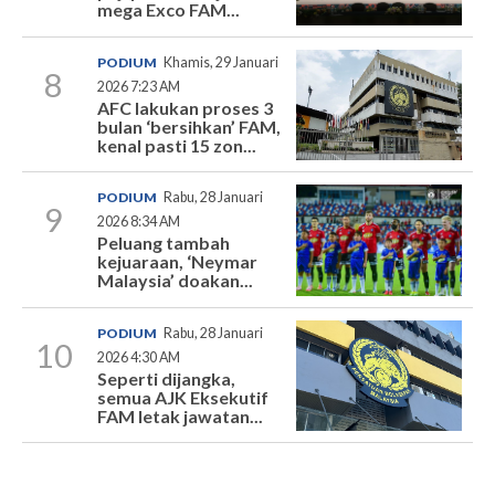
mega Exco FAM...
PODIUM
Khamis, 29 Januari
8
2026 7:23 AM
AFC lakukan proses 3
bulan ‘bersihkan’ FAM,
kenal pasti 15 zon...
PODIUM
Rabu, 28 Januari
9
2026 8:34 AM
Peluang tambah
kejuaraan, ‘Neymar
Malaysia’ doakan...
PODIUM
Rabu, 28 Januari
10
2026 4:30 AM
Seperti dijangka,
semua AJK Eksekutif
FAM letak jawatan...