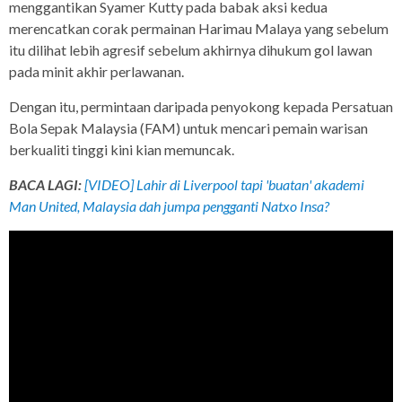
menggantikan Syamer Kutty pada babak aksi kedua
merencatkan corak permainan Harimau Malaya yang sebelum
itu dilihat lebih agresif sebelum akhirnya dihukum gol lawan
pada minit akhir perlawanan.
Dengan itu, permintaan daripada penyokong kepada Persatuan
Bola Sepak Malaysia (FAM) untuk mencari pemain warisan
berkualiti tinggi kini kian memuncak.
BACA LAGI:
[VIDEO] Lahir di Liverpool tapi 'buatan' akademi
Man United, Malaysia dah jumpa pengganti Natxo Insa?