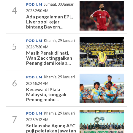
PODIUM
Jumaat, 30 Januari
4
2026 2:50 AM
Ada pengalaman EPL,
Liverpool kejar
bintang Bayern...
PODIUM
Khamis, 29 Januari
5
2026 7:30 AM
Masih Perak di hati,
Wan Zack tinggalkan
Penang demi kelab...
PODIUM
Khamis, 29 Januari
6
2026 8:24 AM
Kecewa di Piala
Malaysia, tonggak
Penang mahu...
PODIUM
Khamis, 29 Januari
7
2026 7:12 AM
Setiausaha Agung AFC
puji peletakan jawatan