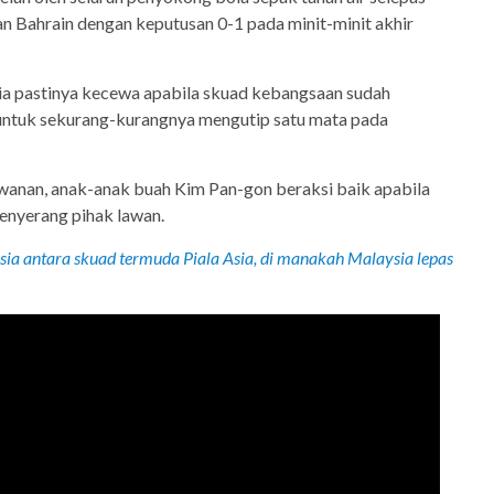
 Bahrain dengan keputusan 0-1 pada minit-minit akhir
a pastinya kecewa apabila skuad kebangsaan sudah
untuk sekurang-kurangnya mengutip satu mata pada
anan, anak-anak buah Kim Pan-gon beraksi baik apabila
nyerang pihak lawan.
ia antara skuad termuda Piala Asia, di manakah Malaysia lepas