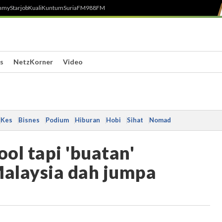
h
myStarjob
Kuali
Kuntum
SuriaFM
988FM
s
NetzKorner
Video
Kes
Bisnes
Podium
Hiburan
Hobi
Sihat
Nomad
ool tapi 'buatan'
alaysia dah jumpa