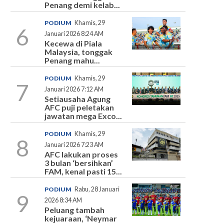
Penang demi kelab...
PODIUM
Khamis, 29
6
Januari 2026 8:24 AM
Kecewa di Piala
Malaysia, tonggak
Penang mahu...
PODIUM
Khamis, 29
7
Januari 2026 7:12 AM
Setiausaha Agung
AFC puji peletakan
jawatan mega Exco...
PODIUM
Khamis, 29
8
Januari 2026 7:23 AM
AFC lakukan proses
3 bulan ‘bersihkan’
FAM, kenal pasti 15...
PODIUM
Rabu, 28 Januari
9
2026 8:34 AM
Peluang tambah
kejuaraan, ‘Neymar