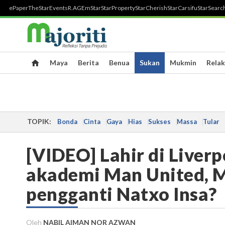
ePaper
TheStar
Events
R.AGE
mStar
StarProperty
StarCherish
StarCarsifu
StarSearc
Maya
Berita
Benua
Sukan
Mukmin
Relak
TOPIK:
Bonda
Cinta
Gaya
Hias
Sukses
Massa
Tular
[VIDEO] Lahir di Liverp
akademi Man United, M
pengganti Natxo Insa?
Oleh
NABIL AIMAN NOR AZWAN