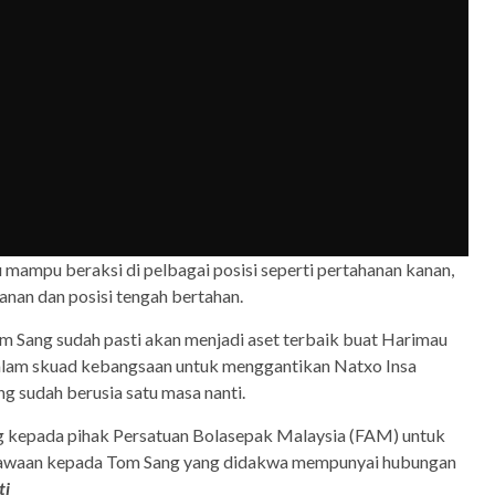
u mampu beraksi di pelbagai posisi seperti pertahanan kanan,
anan dan posisi tengah bertahan.
m Sang sudah pasti akan menjadi aset terbaik buat Harimau
dalam skuad kebangsaan untuk menggantikan Natxo Insa
g sudah berusia satu masa nanti.
 kepada pihak Persatuan Bolasepak Malaysia (FAM) untuk
elawaan kepada Tom Sang yang didakwa mempunyai hubungan
ti