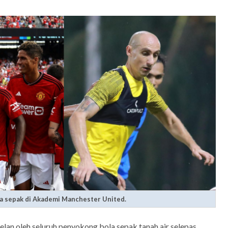
a sepak di Akademi Manchester United.
itelan oleh seluruh penyokong bola sepak tanah air selepas