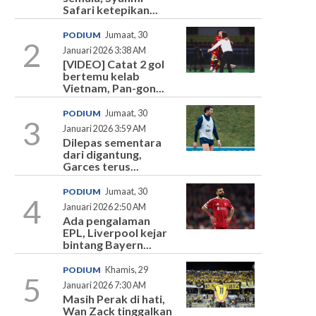
Safari ketepikan...
PODIUM
Jumaat, 30
2
Januari 2026 3:38 AM
[VIDEO] Catat 2 gol
bertemu kelab
Vietnam, Pan-gon...
PODIUM
Jumaat, 30
3
Januari 2026 3:59 AM
Dilepas sementara
dari digantung,
Garces terus...
PODIUM
Jumaat, 30
4
Januari 2026 2:50 AM
Ada pengalaman
EPL, Liverpool kejar
bintang Bayern...
PODIUM
Khamis, 29
5
Januari 2026 7:30 AM
Masih Perak di hati,
Wan Zack tinggalkan