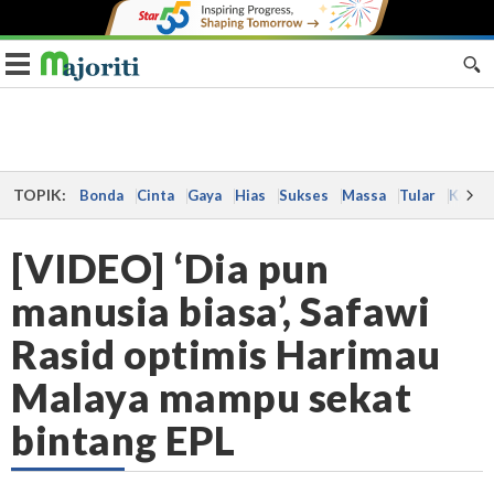
Toggle navigation
TOPIK:
Bonda
Cinta
Gaya
Hias
Sukses
Massa
Tular
Kes
[VIDEO] ‘Dia pun
manusia biasa’, Safawi
Rasid optimis Harimau
Malaya mampu sekat
bintang EPL