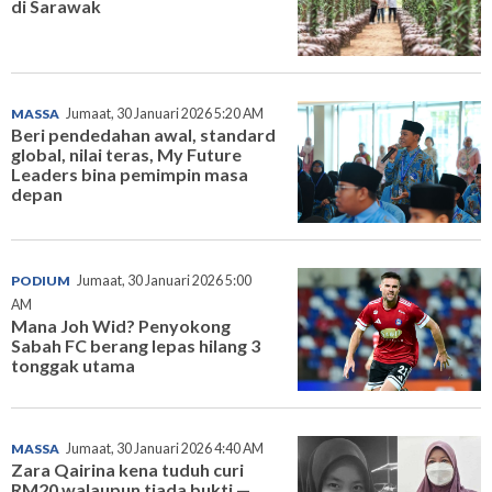
di Sarawak
MASSA
Jumaat, 30 Januari 2026 5:20 AM
Beri pendedahan awal, standard
global, nilai teras, My Future
Leaders bina pemimpin masa
depan
PODIUM
Jumaat, 30 Januari 2026 5:00
AM
Mana Joh Wid? Penyokong
Sabah FC berang lepas hilang 3
tonggak utama
MASSA
Jumaat, 30 Januari 2026 4:40 AM
Zara Qairina kena tuduh curi
RM20 walaupun tiada bukti —