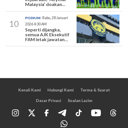
Malaysia’ doakan...
PODIUM
Rabu, 28 Januari
10
2026 4:30 AM
Seperti dijangka,
semua AJK Eksekutif
FAM letak jawatan...
Kenali Kami
Hubungi Kami
Terma & Syarat
Dasar Privasi
Soalan Lazim