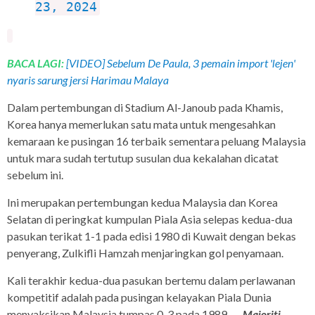
23, 2024
BACA LAGI:
[VIDEO] Sebelum De Paula, 3 pemain import 'lejen'
nyaris sarung jersi Harimau Malaya
Dalam pertembungan di Stadium Al-Janoub pada Khamis,
Korea hanya memerlukan satu mata untuk mengesahkan
kemaraan ke pusingan 16 terbaik sementara peluang Malaysia
untuk mara sudah tertutup susulan dua kekalahan dicatat
sebelum ini.
Ini merupakan pertembungan kedua Malaysia dan Korea
Selatan di peringkat kumpulan Piala Asia selepas kedua-dua
pasukan terikat 1-1 pada edisi 1980 di Kuwait dengan bekas
penyerang, Zulkifli Hamzah menjaringkan gol penyamaan.
Kali terakhir kedua-dua pasukan bertemu dalam perlawanan
kompetitif adalah pada pusingan kelayakan Piala Dunia
menyaksikan Malaysia tumpas 0-3 pada 1989. —
Majoriti