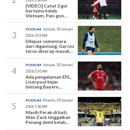
2026 3:38 AM
[VIDEO] Catat 2 gol
bertemu kelab
Vietnam, Pan-gon...
PODIUM
Jumaat, 30 Januari
3
2026 3:59 AM
Dilepas sementara
dari digantung, Garces
terus diserap masuk...
PODIUM
Jumaat, 30 Januari
4
2026 2:50 AM
Ada pengalaman EPL,
Liverpool kejar
bintang Bayern...
PODIUM
Khamis, 29 Januari
5
2026 7:30 AM
Masih Perak di hati,
Wan Zack tinggalkan
Penang demi kelab...