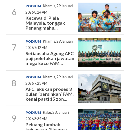
PODIUM
Khamis, 29 Januari
6
2026 8:24 AM
Kecewa di Piala
Malaysia, tonggak
Penang mahu...
PODIUM
Khamis, 29 Januari
7
2026 7:12 AM
Setiausaha Agung AFC
puji peletakan jawatan
mega Exco FAM...
PODIUM
Khamis, 29 Januari
8
2026 7:23 AM
AFC lakukan proses 3
bulan ‘bersihkan’ FAM,
kenal pasti 15 zon...
PODIUM
Rabu, 28 Januari
9
2026 8:34 AM
Peluang tambah
kejuaraan, ‘Neymar