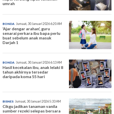
umrah
BONDA
Jumaat, 30 Januari 2026 6:20 AM
'Ajar dengar arahan', guru
senarai perkara ibu bapa perlu
buat sebelum anak masuk
Darjah 1
BONDA
Jumaat, 30 Januari 2026 6:13 AM
Hasil kecekalan ibu, anak lelaki 8
tahun akhirnya tersedar
daripada koma 55 hari
BISNES
Jumaat, 30 Januari 2026 5:33 AM
Cikgu jadikan tanaman vanila
sumber rezeki selepas bersara