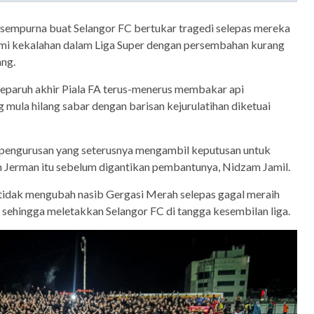
sempurna buat Selangor FC bertukar tragedi selepas mereka
mi kekalahan dalam Liga Super dengan persembahan kurang
ng.
separuh akhir Piala FA terus-menerus membakar api
ula hilang sabar dengan barisan kejurulatihan diketuai
k pengurusan yang seterusnya mengambil keputusan untuk
n Jerman itu sebelum digantikan pembantunya, Nidzam Jamil.
tidak mengubah nasib Gergasi Merah selepas gagal meraih
 sehingga meletakkan Selangor FC di tangga kesembilan liga.