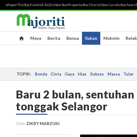
ePaper
TheStar
Events
R.AGE
mStar
StarProperty
StarCherish
StarCarsifu
StarSearc
Maya
Berita
Benua
Sukan
Mukmin
Relak
TOPIK:
Bonda
Cinta
Gaya
Hias
Sukses
Massa
Tular
Baru 2 bulan, sentuhan
tonggak Selangor
Oleh
ZIKRY MARZUKI