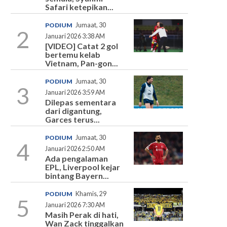
Safari ketepikan...
PODIUM
Jumaat, 30
2
Januari 2026 3:38 AM
[VIDEO] Catat 2 gol
bertemu kelab
Vietnam, Pan-gon...
PODIUM
Jumaat, 30
3
Januari 2026 3:59 AM
Dilepas sementara
dari digantung,
Garces terus...
PODIUM
Jumaat, 30
4
Januari 2026 2:50 AM
Ada pengalaman
EPL, Liverpool kejar
bintang Bayern...
PODIUM
Khamis, 29
5
Januari 2026 7:30 AM
Masih Perak di hati,
Wan Zack tinggalkan