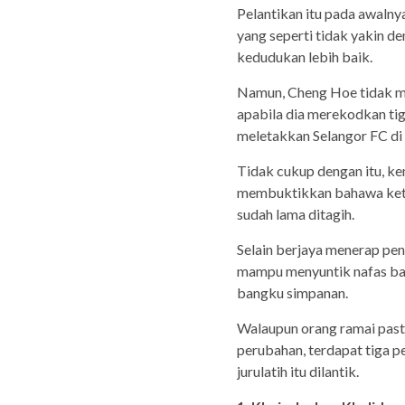
Pelantikan itu pada awaln
yang seperti tidak yakin den
kedudukan lebih baik.
Namun, Cheng Hoe tidak 
apabila dia merekodkan tig
meletakkan Selangor FC di 
Tidak cukup dengan itu, ke
membuktikkan bahawa ketua
sudah lama ditagih.
Selain berjaya menerap pen
mampu menyuntik nafas bah
bangku simpanan.
Walaupun orang ramai pas
perubahan, terdapat tiga p
jurulatih itu dilantik.