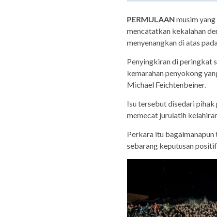
PERMULAAN
musim yang 
mencatatkan kekalahan de
menyenangkan di atas pada
Penyingkiran di peringkat 
kemarahan penyokong yang m
Michael Feichtenbeiner.
Isu tersebut disedari piha
memecat jurulatih kelahira
Perkara itu bagaimanapun 
sebarang keputusan positif