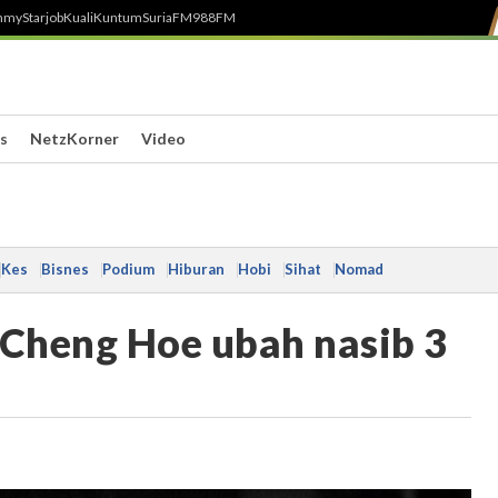
h
myStarjob
Kuali
Kuntum
SuriaFM
988FM
s
NetzKorner
Video
Kes
Bisnes
Podium
Hiburan
Hobi
Sihat
Nomad
 Cheng Hoe ubah nasib 3