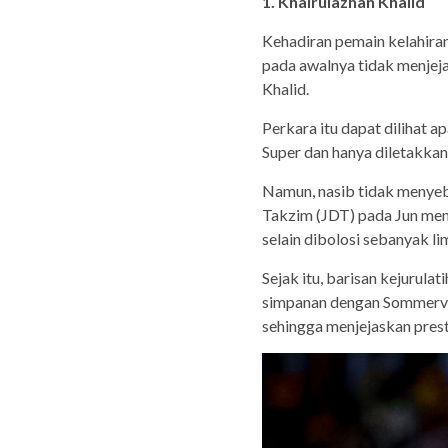
1. Khairulazhan Khalid
Kehadiran pemain kelahira
pada awalnya tidak menjej
Khalid.
Perkara itu dapat dilihat a
Super dan hanya diletakkan
Namun, nasib tidak menyeb
Takzim (JDT) pada Jun men
selain dibolosi sebanyak lim
Sejak itu, barisan kejurul
simpanan dengan Sommervil
sehingga menjejaskan prest