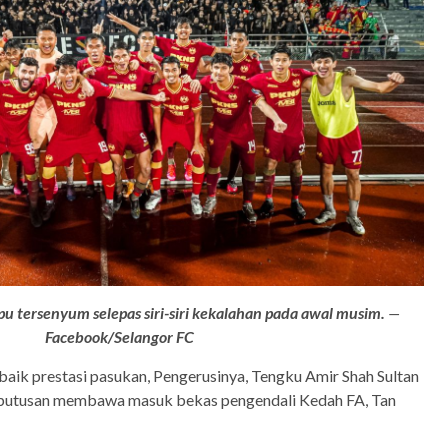
u tersenyum selepas siri-siri kekalahan pada awal musim.
—
Facebook/Selangor FC
aik prestasi pasukan, Pengerusinya, Tengku Amir Shah Sultan
putusan membawa masuk bekas pengendali Kedah FA, Tan