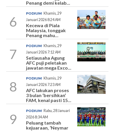
Penang demi kelab...
PODIUM
Khamis, 29
6
Januari 2026 8:24 AM
Kecewa di Piala
Malaysia, tonggak
Penang mahu...
PODIUM
Khamis, 29
7
Januari 2026 7:12 AM
Setiausaha Agung
AFC puji peletakan
jawatan mega Exco...
PODIUM
Khamis, 29
8
Januari 2026 7:23 AM
AFC lakukan proses
3 bulan ‘bersihkan’
FAM, kenal pasti 15...
PODIUM
Rabu, 28 Januari
9
2026 8:34 AM
Peluang tambah
kejuaraan, ‘Neymar