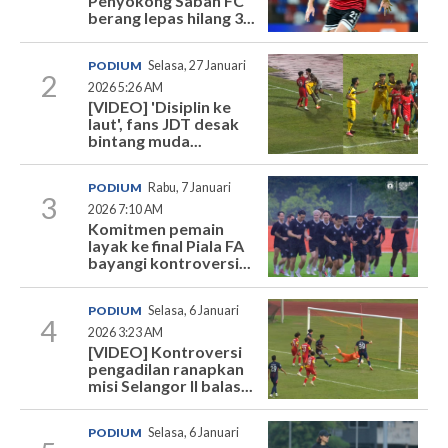
Penyokong Sabah FC
berang lepas hilang 3...
PODIUM
Selasa, 27 Januari
2
2026 5:26 AM
[VIDEO] 'Disiplin ke
laut', fans JDT desak
bintang muda...
PODIUM
Rabu, 7 Januari
3
2026 7:10 AM
Komitmen pemain
layak ke final Piala FA
bayangi kontroversi...
PODIUM
Selasa, 6 Januari
4
2026 3:23 AM
[VIDEO] Kontroversi
pengadilan ranapkan
misi Selangor II balas...
PODIUM
Selasa, 6 Januari