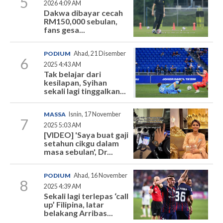
5
2026 4:09 AM
Dakwa dibayar cecah
RM150,000 sebulan,
fans gesa...
PODIUM
Ahad, 21 Disember
6
2025 4:43 AM
Tak belajar dari
kesilapan, Syihan
sekali lagi tinggalkan...
MASSA
Isnin, 17 November
7
2025 5:03 AM
[VIDEO] 'Saya buat gaji
setahun cikgu dalam
masa sebulan', Dr...
PODIUM
Ahad, 16 November
8
2025 4:39 AM
Sekali lagi terlepas ‘call
up’ Filipina, latar
belakang Arribas...