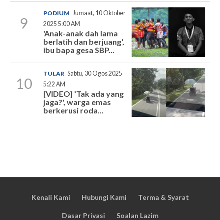
PODIUM
Jumaat, 10 Oktober
9
2025 5:00 AM
'Anak-anak dah lama
berlatih dan berjuang',
ibu bapa gesa SBP...
TULAR
Sabtu, 30 Ogos 2025
10
5:22 AM
[VIDEO] 'Tak ada yang
jaga?', warga emas
berkerusi roda...
Kenali Kami
Hubungi Kami
Terma & Syarat
Dasar Privasi
Soalan Lazim