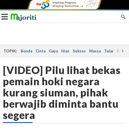
Toggle navigation
TOPIK:
Bonda
Cinta
Gaya
Hias
Sukses
Massa
Tular
Kes
[VIDEO] Pilu lihat bekas
pemain hoki negara
kurang siuman, pihak
berwajib diminta bantu
segera