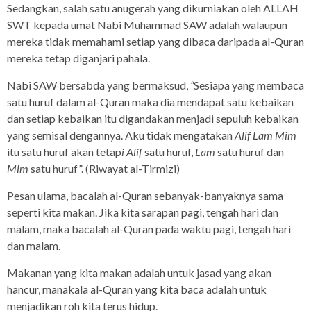
Sedangkan, salah satu anugerah yang dikurniakan oleh ALLAH
SWT kepada umat Nabi Muhammad SAW adalah walaupun
mereka tidak memahami setiap yang dibaca daripada al-Quran
mereka tetap diganjari pahala.
Nabi SAW bersabda yang bermaksud,
“
Sesiapa yang membaca
satu huruf dalam al-Quran maka dia mendapat satu kebaikan
dan setiap kebaikan itu digandakan menjadi sepuluh kebaikan
yang semisal dengannya. Aku tidak mengatakan
Alif Lam Mim
itu satu huruf akan tetap
i Alif
satu huruf,
Lam
satu huruf dan
Mim
satu huruf”. (Riwayat al-Tirmizi)
Pesan ulama, bacalah al-Quran sebanyak-banyaknya sama
seperti kita makan. Jika kita sarapan pagi, tengah hari dan
malam, maka bacalah al-Quran pada waktu pagi, tengah hari
dan malam.
Makanan yang kita makan adalah untuk jasad yang akan
hancur, manakala al-Quran yang kita baca adalah untuk
menjadikan roh kita terus hidup.