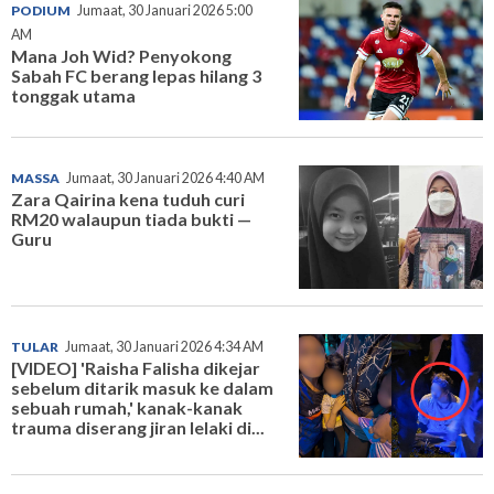
PODIUM
Jumaat, 30 Januari 2026 5:00
AM
Mana Joh Wid? Penyokong
Sabah FC berang lepas hilang 3
tonggak utama
MASSA
Jumaat, 30 Januari 2026 4:40 AM
Zara Qairina kena tuduh curi
RM20 walaupun tiada bukti —
Guru
TULAR
Jumaat, 30 Januari 2026 4:34 AM
[VIDEO] 'Raisha Falisha dikejar
sebelum ditarik masuk ke dalam
sebuah rumah,' kanak-kanak
trauma diserang jiran lelaki di...