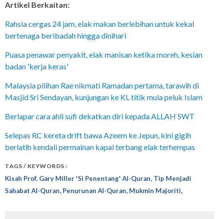
Artikel Berkaitan:
Rahsia cergas 24 jam, elak makan berlebihan untuk kekal
bertenaga beribadah hingga dinihari
Puasa penawar penyakit, elak manisan ketika moreh, kesian
badan 'kerja keras'
Malaysia pilihan Rae nikmati Ramadan pertama, tarawih di
Masjid Sri Sendayan, kunjungan ke KL titik mula peluk Islam
Berlapar cara ahli sufi dekatkan diri kepada ALLAH SWT
Selepas RC kereta drift bawa Azeem ke Jepun, kini gigih
berlatih kendali permainan kapal terbang elak terhempas
TAGS / KEYWORDS :
,
Kisah Prof. Gary Miller 'si Penentang' Al-Quran
Tip Menjadi
,
,
,
Sahabat Al-Quran
Penurunan Al-Quran
Mukmin Majoriti