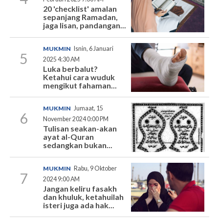
20 'checklist' amalan
sepanjang Ramadan,
jaga lisan, pandangan...
MUKMIN
Isnin, 6 Januari
5
2025 4:30 AM
Luka berbalut?
Ketahui cara wuduk
mengikut fahaman...
MUKMIN
Jumaat, 15
6
November 2024 0:00 PM
Tulisan seakan-akan
ayat al-Quran
sedangkan bukan...
MUKMIN
Rabu, 9 Oktober
7
2024 9:00 AM
Jangan keliru fasakh
dan khuluk, ketahuilah
isteri juga ada hak...