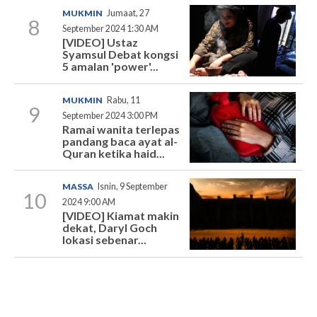
MUKMIN
Jumaat, 27
8
September 2024 1:30 AM
[VIDEO] Ustaz
Syamsul Debat kongsi
5 amalan 'power'...
MUKMIN
Rabu, 11
9
September 2024 3:00 PM
Ramai wanita terlepas
pandang baca ayat al-
Quran ketika haid...
MASSA
Isnin, 9 September
10
2024 9:00 AM
[VIDEO] Kiamat makin
dekat, Daryl Goch
lokasi sebenar...