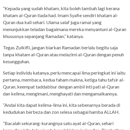
“Kepada yang sudah khatam, kita boleh tambah lagi kerana
khatam al-Quran tiada had. Imam Syafie sendiri khatam al-
Quran dua kali sehari. Ulama salaf juga ramai yang
menunjukkan teladan bagaimana mereka menyantuni al-Quran
khususnya sepanjang Ramadan,’’ katanya.
Tegas Zulkifli, jangan biarkan Ramadan berlalu begitu saja
tanpa khatam al-Quran atau melazimi al-Quran dengan penuh
kesungguhan.
Setiap individu katanya, perlu mencapai lima peringkat ini iaitu
pertama, membaca, kedua faham makna, ketiga tahu tafsir al-
Quran, keempat taddabbur dengan ambil inti pati al-Quran
dan kelima, mengimani, menghayati dan mengamalkannya.
“Andai kita dapat kelima-lima ini, kita sebenarnya berada di
kedudukan berbeza dan zon selesa sebagai hamba ALLAH.
“Bacalah sekurang-kurangnya satu ayat al-Quran, sehari