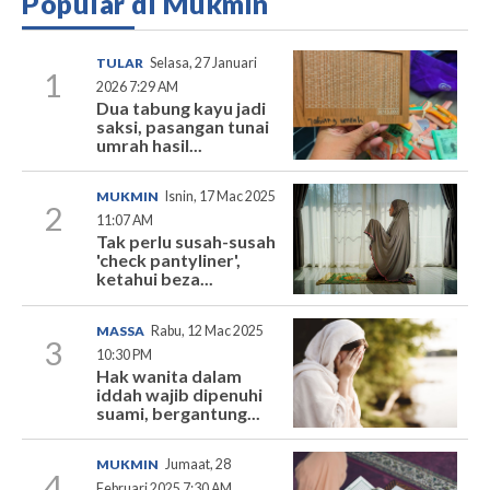
Popular di Mukmin
TULAR
Selasa, 27 Januari
1
2026 7:29 AM
Dua tabung kayu jadi
saksi, pasangan tunai
umrah hasil...
MUKMIN
Isnin, 17 Mac 2025
2
11:07 AM
Tak perlu susah-susah
'check pantyliner',
ketahui beza...
MASSA
Rabu, 12 Mac 2025
3
10:30 PM
Hak wanita dalam
iddah wajib dipenuhi
suami, bergantung...
MUKMIN
Jumaat, 28
4
Februari 2025 7:30 AM