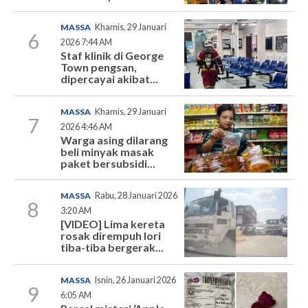
MASSA
Khamis, 29 Januari
6
2026 7:44 AM
Staf klinik di George
Town pengsan,
dipercayai akibat...
MASSA
Khamis, 29 Januari
7
2026 4:46 AM
Warga asing dilarang
beli minyak masak
paket bersubsidi...
MASSA
Rabu, 28 Januari 2026
8
3:20 AM
[VIDEO] Lima kereta
rosak dirempuh lori
tiba-tiba bergerak...
MASSA
Isnin, 26 Januari 2026
9
6:05 AM