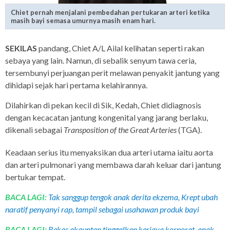
Chiet pernah menjalani pembedahan pertukaran arteri ketika
masih bayi semasa umurnya masih enam hari.
SEKILAS
pandang, Chiet A/L Ailal kelihatan seperti rakan
sebaya yang lain. Namun, di sebalik senyum tawa ceria,
tersembunyi perjuangan perit melawan penyakit jantung yang
dihidapi sejak hari pertama kelahirannya.
Dilahirkan di pekan kecil di Sik, Kedah, Chiet didiagnosis
dengan kecacatan jantung kongenital yang jarang berlaku,
dikenali sebagai
Transposition of the Great Arteries
(TGA).
Keadaan serius itu menyaksikan dua arteri utama iaitu aorta
dan arteri pulmonari yang membawa darah keluar dari jantung
bertukar tempat.
BACA LAGI:
Tak sanggup tengok anak derita ekzema, Krept ubah
naratif penyanyi rap, tampil sebagai usahawan produk bayi
BACA LAGI:
Bekas akauntan tinggalkan kerjaya korporat, anak