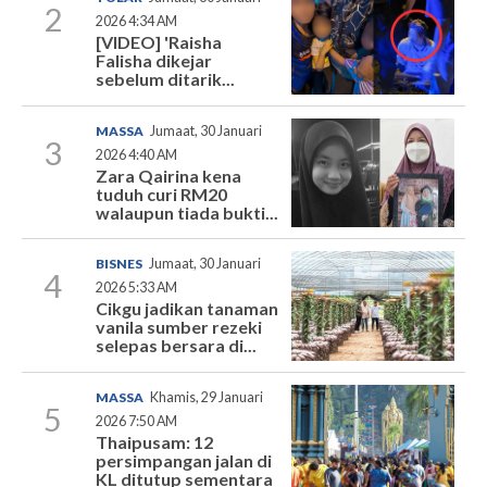
2
2026 4:34 AM
[VIDEO] 'Raisha
Falisha dikejar
sebelum ditarik...
MASSA
Jumaat, 30 Januari
3
2026 4:40 AM
Zara Qairina kena
tuduh curi RM20
walaupun tiada bukti...
BISNES
Jumaat, 30 Januari
4
2026 5:33 AM
Cikgu jadikan tanaman
vanila sumber rezeki
selepas bersara di...
MASSA
Khamis, 29 Januari
5
2026 7:50 AM
Thaipusam: 12
persimpangan jalan di
KL ditutup sementara