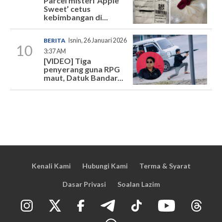
Parcel misteri ‘Apple
Sweet’ cetus
kebimbangan di...
BERITA
Isnin, 26 Januari 2026
10
3:37 AM
[VIDEO] Tiga
penyerang guna RPG
maut, Datuk Bandar...
Kenali Kami
Hubungi Kami
Terma & Syarat
Dasar Privasi
Soalan Lazim