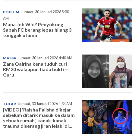
PODIUM
Jumaat, 30 Januari 2026 5:00
AM
Mana Joh Wid? Penyokong
Sabah FC berang lepas hilang 3
tonggak utama
MASSA
Jumaat, 30 Januari 2026 4:40 AM
Zara Qairina kena tuduh curi
RM20 walaupun tiada bukti —
Guru
TULAR
Jumaat, 30 Januari 2026 4:34 AM
[VIDEO] 'Raisha Falisha dikejar
sebelum ditarik masuk ke dalam
sebuah rumah,' kanak-kanak
trauma diserang jiran lelaki di...