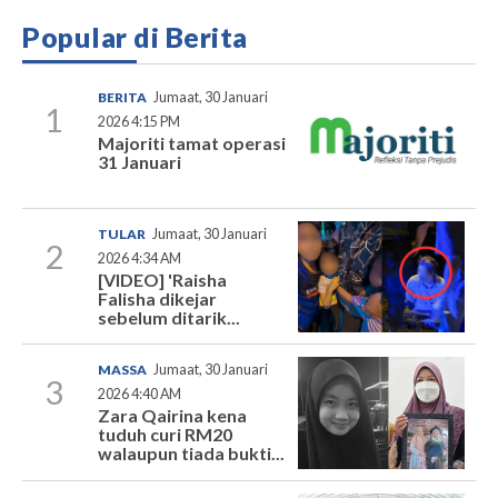
Popular di Berita
BERITA
Jumaat, 30 Januari
1
2026 4:15 PM
Majoriti tamat operasi
31 Januari
TULAR
Jumaat, 30 Januari
2
2026 4:34 AM
[VIDEO] 'Raisha
Falisha dikejar
sebelum ditarik...
MASSA
Jumaat, 30 Januari
3
2026 4:40 AM
Zara Qairina kena
tuduh curi RM20
walaupun tiada bukti...