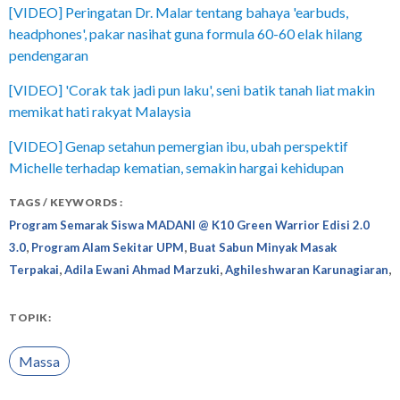
[VIDEO] Peringatan Dr. Malar tentang bahaya 'earbuds,
headphones', pakar nasihat guna formula 60-60 elak hilang
pendengaran
[VIDEO] 'Corak tak jadi pun laku', seni batik tanah liat makin
memikat hati rakyat Malaysia
[VIDEO] Genap setahun pemergian ibu, ubah perspektif
Michelle terhadap kematian, semakin hargai kehidupan
TAGS / KEYWORDS :
Program Semarak Siswa MADANI @ K10 Green Warrior Edisi 2.0
,
,
3.0
Program Alam Sekitar UPM
Buat Sabun Minyak Masak
,
,
,
Terpakai
Adila Ewani Ahmad Marzuki
Aghileshwaran Karunagiaran
TOPIK:
Massa