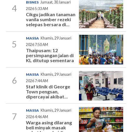
BISNES
Jumaat, 30 Januari
4
2026 5:33 AM
Cikgu jadikan tanaman
vanila sumber rezeki
selepas bersara di...
MASSA
Khamis, 29 Januari
5
2026 7:50 AM
Thaipusam: 12
persimpangan jalan di
KL ditutup sementara
MASSA
Khamis, 29 Januari
6
2026 7:44 AM
Staf klinik di George
Town pengsan,
dipercayai akibat...
MASSA
Khamis, 29 Januari
7
2026 4:46 AM
Warga asing dilarang
beli minyak masak