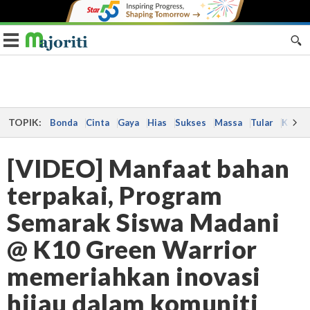
Toggle navigation
TOPIK:
Bonda
Cinta
Gaya
Hias
Sukses
Massa
Tular
Kes
[VIDEO] Manfaat bahan
terpakai, Program
Semarak Siswa Madani
@ K10 Green Warrior
memeriahkan inovasi
hijau dalam komuniti