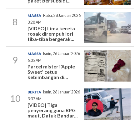
paket bersubsidi...
MASSA
Rabu, 28 Januari 2026
8
3:20 AM
[VIDEO] Lima kereta
rosak dirempuh lori
tiba-tiba bergerak...
MASSA
Isnin, 26 Januari 2026
9
6:05 AM
Parcel misteri ‘Apple
Sweet’ cetus
kebimbangan di...
BERITA
Isnin, 26 Januari 2026
10
3:37 AM
[VIDEO] Tiga
penyerang guna RPG
maut, Datuk Bandar...