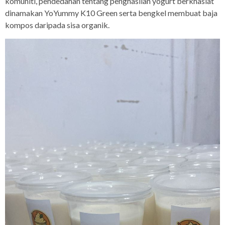
komuniti, pendedahan tentang penghasilan yogurt berkhasiat
dinamakan YoYummy K10 Green serta bengkel membuat baja
kompos daripada sisa organik.