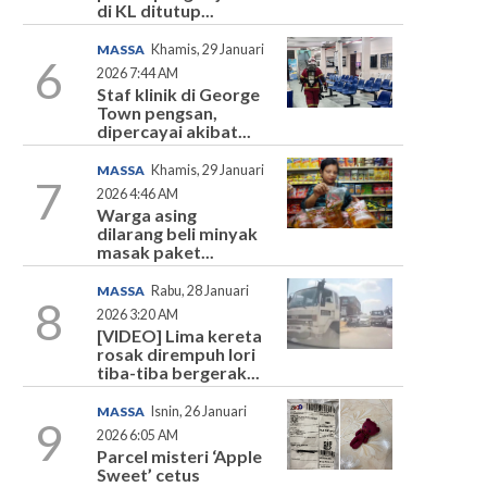
di KL ditutup...
MASSA
Khamis, 29 Januari
6
2026 7:44 AM
Staf klinik di George
Town pengsan,
dipercayai akibat...
MASSA
Khamis, 29 Januari
7
2026 4:46 AM
Warga asing
dilarang beli minyak
masak paket...
MASSA
Rabu, 28 Januari
8
2026 3:20 AM
[VIDEO] Lima kereta
rosak dirempuh lori
tiba-tiba bergerak...
MASSA
Isnin, 26 Januari
9
2026 6:05 AM
Parcel misteri ‘Apple
Sweet’ cetus