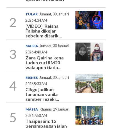
TULAR
Jumaat, 30 Januari
2
2026 4:34 AM
[VIDEO] 'Raisha
Falisha dikejar
sebelum ditarik...
MASSA
Jumaat, 30 Januari
3
2026 4:40 AM
Zara Qairina kena
tuduh curi RM20
walaupun tiada...
BISNES
Jumaat, 30 Januari
4
2026 5:33 AM
Cikgu jadikan
tanaman vanila
sumber rezeki...
MASSA
Khamis, 29 Januari
5
2026 7:50 AM
Thaipusam: 12
persimpangan jalan