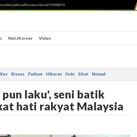
h
myStarjob
Kuali
Kuntum
SuriaFM
988FM
s
NetzKorner
Video
Kes
Bisnes
Podium
Hiburan
Hobi
Sihat
Nomad
pun laku', seni batik
at hati rakyat Malaysia