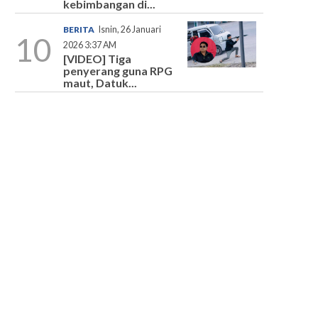
kebimbangan di...
BERITA
Isnin, 26 Januari
10
2026 3:37 AM
[VIDEO] Tiga
penyerang guna RPG
maut, Datuk...