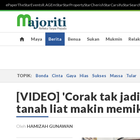
ePaper
TheStar
Events
R.AGE
mStar
StarProperty
StarCherish
StarCarsifu
StarSearc
Maya
Berita
Benua
Sukan
Mukmin
Relak
TOPIK:
Bonda
Cinta
Gaya
Hias
Sukses
Massa
Tular
[VIDEO] 'Corak tak jadi 
tanah liat makin memik
Oleh
HAMIZAH GUNAWAN