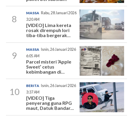
MASSA
Rabu, 28 Januari 2026
8
3:20 AM
[VIDEO] Lima kereta
rosak dirempuh lori
tiba-tiba bergerak...
MASSA
Isnin, 26 Januari 2026
9
6:05 AM
Parcel misteri ‘Apple
Sweet’ cetus
kebimbangan di...
BERITA
Isnin, 26 Januari 2026
10
3:37 AM
[VIDEO] Tiga
penyerang guna RPG
maut, Datuk Bandar...