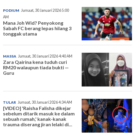
PODIUM
Jumaat, 30 Januari 2026 5:00
AM
Mana Joh Wid? Penyokong
Sabah FC berang lepas hilang 3
tonggak utama
MASSA
Jumaat, 30 Januari 2026 4:40 AM
Zara Qairina kena tuduh curi
RM20 walaupun tiada bukti —
Guru
TULAR
Jumaat, 30 Januari 2026 4:34 AM
[VIDEO] 'Raisha Falisha dikejar
sebelum ditarik masuk ke dalam
sebuah rumah,' kanak-kanak
trauma diserang jiran lelaki di...