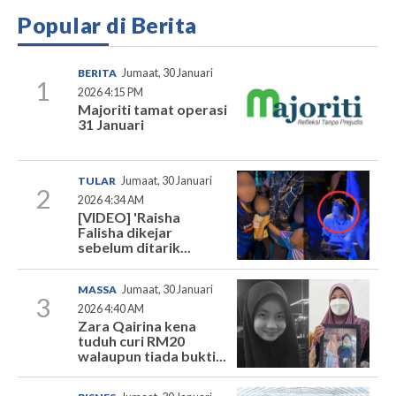
Popular di Berita
BERITA
Jumaat, 30 Januari
1
2026 4:15 PM
Majoriti tamat operasi
31 Januari
TULAR
Jumaat, 30 Januari
2
2026 4:34 AM
[VIDEO] 'Raisha
Falisha dikejar
sebelum ditarik...
MASSA
Jumaat, 30 Januari
3
2026 4:40 AM
Zara Qairina kena
tuduh curi RM20
walaupun tiada bukti...