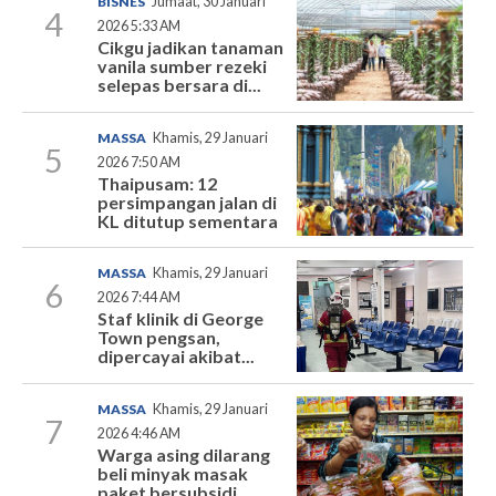
BISNES
Jumaat, 30 Januari
4
2026 5:33 AM
Cikgu jadikan tanaman
vanila sumber rezeki
selepas bersara di...
MASSA
Khamis, 29 Januari
5
2026 7:50 AM
Thaipusam: 12
persimpangan jalan di
KL ditutup sementara
MASSA
Khamis, 29 Januari
6
2026 7:44 AM
Staf klinik di George
Town pengsan,
dipercayai akibat...
MASSA
Khamis, 29 Januari
7
2026 4:46 AM
Warga asing dilarang
beli minyak masak
paket bersubsidi...