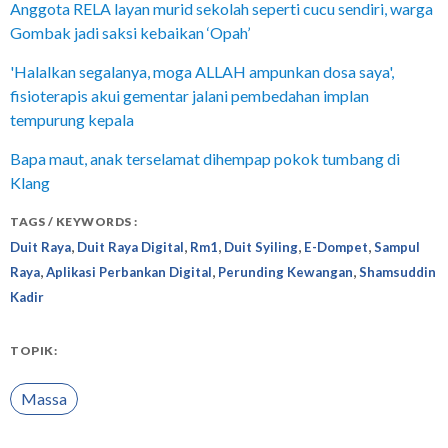
Anggota RELA layan murid sekolah seperti cucu sendiri, warga
Gombak jadi saksi kebaikan ‘Opah’
'Halalkan segalanya, moga ALLAH ampunkan dosa saya',
fisioterapis akui gementar jalani pembedahan implan
tempurung kepala
Bapa maut, anak terselamat dihempap pokok tumbang di
Klang
TAGS / KEYWORDS :
,
,
,
,
,
Duit Raya
Duit Raya Digital
Rm1
Duit Syiling
E-Dompet
Sampul
,
,
,
Raya
Aplikasi Perbankan Digital
Perunding Kewangan
Shamsuddin
Kadir
TOPIK:
Massa