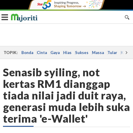
Toggle navigation
TOPIK:
Bonda
Cinta
Gaya
Hias
Sukses
Massa
Tular
Kes
Senasib syiling, not
kertas RM1 dianggap
tiada nilai jadi duit raya,
generasi muda lebih suka
terima 'e-Wallet'