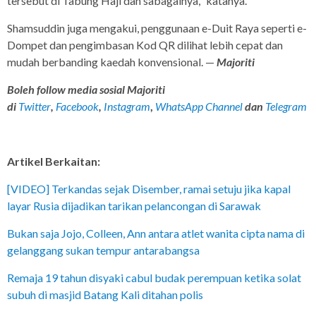
tersebut di Tabung Haji dan sabagainya," katanya.
Shamsuddin juga mengakui, penggunaan e-Duit Raya seperti e-
Dompet dan pengimbasan Kod QR dilihat lebih cepat dan
mudah berbanding kaedah konvensional. —
Majoriti
Boleh follow media sosial Majoriti
di
Twitter
,
Facebook
,
Instagram
,
WhatsApp Channel
dan
Telegram
Artikel Berkaitan:
[VIDEO] Terkandas sejak Disember, ramai setuju jika kapal
layar Rusia dijadikan tarikan pelancongan di Sarawak
Bukan saja Jojo, Colleen, Ann antara atlet wanita cipta nama di
gelanggang sukan tempur antarabangsa
Remaja 19 tahun disyaki cabul budak perempuan ketika solat
subuh di masjid Batang Kali ditahan polis