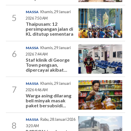
MASSA
Khamis, 29 Januari
5
2026 7:50 AM
Thaipusam: 12
persimpangan jalan di
KL ditutup sementara
MASSA
Khamis, 29 Januari
6
2026 7:44 AM
Staf klinik di George
Town pengsan,
dipercayai akibat...
MASSA
Khamis, 29 Januari
7
2026 4:46 AM
Warga asing dilarang
beli minyak masak
paket bersubsidi...
MASSA
Rabu, 28 Januari 2026
8
3:20 AM