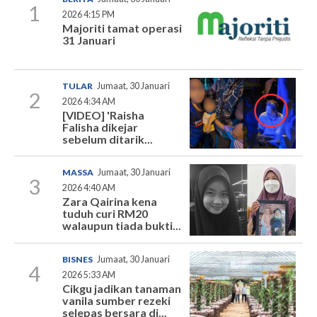
1
2026 4:15 PM
Majoriti tamat operasi
31 Januari
TULAR
Jumaat, 30 Januari
2
2026 4:34 AM
[VIDEO] 'Raisha
Falisha dikejar
sebelum ditarik...
MASSA
Jumaat, 30 Januari
3
2026 4:40 AM
Zara Qairina kena
tuduh curi RM20
walaupun tiada bukti...
BISNES
Jumaat, 30 Januari
4
2026 5:33 AM
Cikgu jadikan tanaman
vanila sumber rezeki
selepas bersara di...