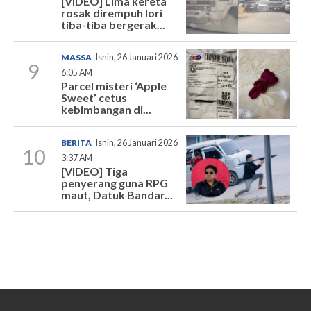
[VIDEO] Lima kereta
rosak dirempuh lori
tiba-tiba bergerak...
MASSA
Isnin, 26 Januari 2026
9
6:05 AM
Parcel misteri ‘Apple
Sweet’ cetus
kebimbangan di...
BERITA
Isnin, 26 Januari 2026
10
3:37 AM
[VIDEO] Tiga
penyerang guna RPG
maut, Datuk Bandar...