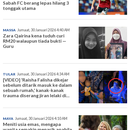
Sabah FC berang lepas hilang 3
tonggak utama
MASSA
Jumaat, 30 Januari 2026 4:40 AM
Zara Qairina kena tuduh curi
RM20 walaupun tiada bukti —
Guru
TULAR
Jumaat, 30 Januari 2026 4:34 AM
[VIDEO] 'Raisha Falisha dikejar
sebelum ditarik masuk ke dalam
sebuah rumah,' kanak-kanak
trauma diserang jiran lelaki di...
MAYA
Jumaat, 30 Januari 2026 4:10 AM
Meniti usia emas, mengapa
wanita semakin menarik apabila