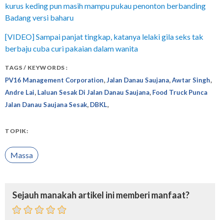
kurus keding pun masih mampu pukau penonton berbanding
Badang versi baharu
[VIDEO] Sampai panjat tingkap, katanya lelaki gila seks tak
berbaju cuba curi pakaian dalam wanita
TAGS / KEYWORDS :
,
,
,
PV16 Management Corporation
Jalan Danau Saujana
Awtar Singh
,
,
Andre Lai
Laluan Sesak Di Jalan Danau Saujana
Food Truck Punca
,
,
Jalan Danau Saujana Sesak
DBKL
TOPIK:
Massa
Sejauh manakah artikel ini memberi manfaat?