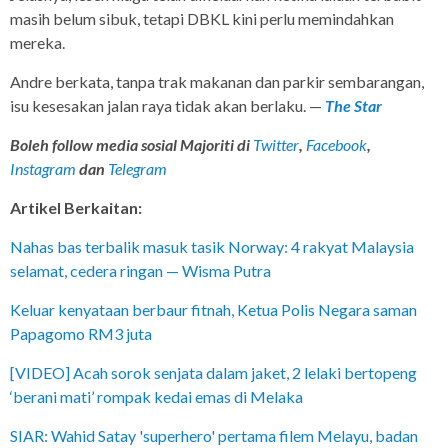
masih belum sibuk, tetapi DBKL kini perlu memindahkan
mereka.
Andre berkata, tanpa trak makanan dan parkir sembarangan,
isu kesesakan jalan raya tidak akan berlaku. —
The Star
Boleh follow media sosial Majoriti di
Twitter
,
Facebook
,
Instagram
dan
Telegram
Artikel Berkaitan:
Nahas bas terbalik masuk tasik Norway: 4 rakyat Malaysia
selamat, cedera ringan — Wisma Putra
Keluar kenyataan berbaur fitnah, Ketua Polis Negara saman
Papagomo RM3 juta
[VIDEO] Acah sorok senjata dalam jaket, 2 lelaki bertopeng
‘berani mati’ rompak kedai emas di Melaka
SIAR: Wahid Satay 'superhero' pertama filem Melayu, badan