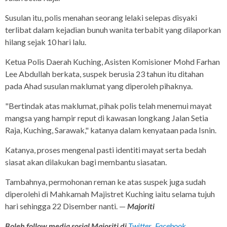
Susulan itu, polis menahan seorang lelaki selepas disyaki
terlibat dalam kejadian bunuh wanita terbabit yang dilaporkan
hilang sejak 10 hari lalu.
Ketua Polis Daerah Kuching, Asisten Komisioner Mohd Farhan
Lee Abdullah berkata, suspek berusia 23 tahun itu ditahan
pada Ahad susulan maklumat yang diperoleh pihaknya.
"Bertindak atas maklumat, pihak polis telah menemui mayat
mangsa yang hampir reput di kawasan longkang Jalan Setia
Raja, Kuching, Sarawak," katanya dalam kenyataan pada Isnin.
Katanya, proses mengenal pasti identiti mayat serta bedah
siasat akan dilakukan bagi membantu siasatan.
Tambahnya, permohonan reman ke atas suspek juga sudah
diperolehi di Mahkamah Majistret Kuching iaitu selama tujuh
hari sehingga 22 Disember nanti. —
Majoriti
Boleh follow media sosial Majoriti di
Twitter
,
Facebook
,