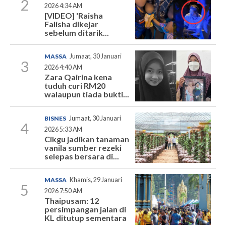
2
2026 4:34 AM
[VIDEO] 'Raisha
Falisha dikejar
sebelum ditarik...
MASSA
Jumaat, 30 Januari
3
2026 4:40 AM
Zara Qairina kena
tuduh curi RM20
walaupun tiada bukti...
BISNES
Jumaat, 30 Januari
4
2026 5:33 AM
Cikgu jadikan tanaman
vanila sumber rezeki
selepas bersara di...
MASSA
Khamis, 29 Januari
5
2026 7:50 AM
Thaipusam: 12
persimpangan jalan di
KL ditutup sementara