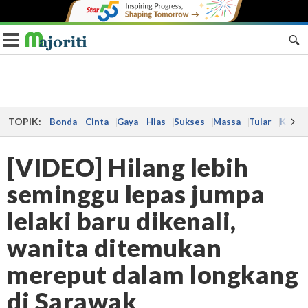
Toggle navigation
TOPIK:
Bonda
Cinta
Gaya
Hias
Sukses
Massa
Tular
Kes
[VIDEO] Hilang lebih
seminggu lepas jumpa
lelaki baru dikenali,
wanita ditemukan
mereput dalam longkang
di Sarawak