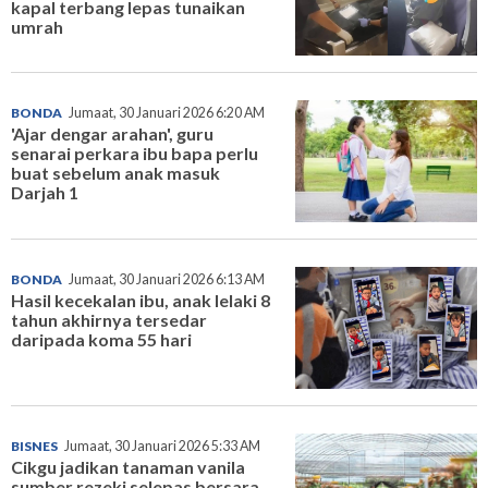
kapal terbang lepas tunaikan
umrah
BONDA
Jumaat, 30 Januari 2026 6:20 AM
'Ajar dengar arahan', guru
senarai perkara ibu bapa perlu
buat sebelum anak masuk
Darjah 1
BONDA
Jumaat, 30 Januari 2026 6:13 AM
Hasil kecekalan ibu, anak lelaki 8
tahun akhirnya tersedar
daripada koma 55 hari
BISNES
Jumaat, 30 Januari 2026 5:33 AM
Cikgu jadikan tanaman vanila
sumber rezeki selepas bersara