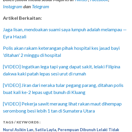
Instagram
da
n
Telegram
Artikel Berkaitan:
Jaga lisan, mendoakan suami saya lumpuh adalah melampau —
Eyra Hazali
Polis akan rakam keterangan pihak hospital kes jasad bayi
'ditahan' 2 minggu di hospital
[VIDEO] Ingatkan lega tapi yang dapat sakit, lelaki Filipina
dakwa kaki patah lepas sesi urut di rumah
[VIDEO] Jiran dari neraka tular pegang parang, ditahan polis
buat kali ke-2 lepas ugut bunuh di Kluang
[VIDEO] Pekerja sawit meraung lihat rakan maut dihempap
serombong besi lebih 1 tan di Sumatera Utara
TAGS / KEYWORDS :
,
,
Nurul Asikin Lan
Satila Layla
Perempuan Dibunuh Lelaki Tidak