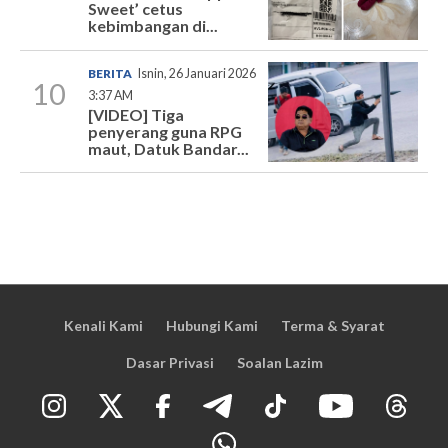
Sweet’ cetus
kebimbangan di...
BERITA
Isnin, 26 Januari 2026
10
3:37 AM
[VIDEO] Tiga
penyerang guna RPG
maut, Datuk Bandar...
Kenali Kami
Hubungi Kami
Terma & Syarat
Dasar Privasi
Soalan Lazim