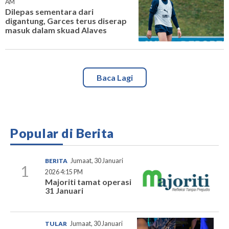
AM
Dilepas sementara dari
digantung, Garces terus diserap
masuk dalam skuad Alaves
Baca Lagi
Popular di Berita
BERITA
Jumaat, 30 Januari
1
2026 4:15 PM
Majoriti tamat operasi
31 Januari
TULAR
Jumaat, 30 Januari