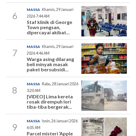
MASSA
Khamis, 29 Januari
6
2026 7:44 AM
Staf klinik di George
Town pengsan,
dipercayai akibat...
MASSA
Khamis, 29 Januari
7
2026 4:46 AM
Warga asing dilarang
beli minyak masak
paket bersubsidi...
MASSA
Rabu, 28 Januari 2026
8
3:20 AM
[VIDEO] Lima kereta
rosak dirempuh lori
tiba-tiba bergerak...
MASSA
Isnin, 26 Januari 2026
9
6:05 AM
Parcel misteri ‘Apple