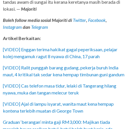
tandas awam di sungai itu kerana keretanya masih berada di
lokasi. —
Majoriti
Boleh follow media sosial Majoriti di
Twitter
,
Facebook
,
Instagram
dan
Telegram
Artikel Berkaitan:
[VIDEO] Enggan terima hakikat gagal peperiksaan, pelajar
kolej mengamuk ragut 8 nyawa di China, 17 parah
[VIDEO] Ralit punggah barang gudang, pekerja buruh India
maut, 4 kritikal tak sedar kena hempap timbunan guni gandum
[VIDEO] Cas telefon masa tidur, lelaki di Tangerang hilang
nyawa, muka dan tangan melecur teruk
[VIDEO] Ajal di lampu isyarat, wanita maut kena hempap
kontena terlebih muatan di George Town
Graduan ‘berangan’ minta gaji RM3,000: Majikan tiada
masalah bayar asalkan betul-betul boleh buat kerja, ada