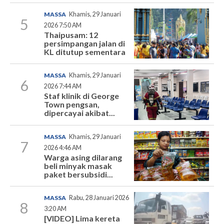
MASSA
Khamis, 29 Januari
5
2026 7:50 AM
Thaipusam: 12
persimpangan jalan di
KL ditutup sementara
MASSA
Khamis, 29 Januari
6
2026 7:44 AM
Staf klinik di George
Town pengsan,
dipercayai akibat...
MASSA
Khamis, 29 Januari
7
2026 4:46 AM
Warga asing dilarang
beli minyak masak
paket bersubsidi...
MASSA
Rabu, 28 Januari 2026
8
3:20 AM
[VIDEO] Lima kereta