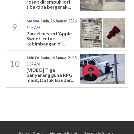
rosak dirempuh lori
tiba-tiba bergerak...
MASSA
Isnin, 26 Januari 2026
9
6:05 AM
Parcel misteri ‘Apple
Sweet’ cetus
kebimbangan di...
BERITA
Isnin, 26 Januari 2026
10
3:37 AM
[VIDEO] Tiga
penyerang guna RPG
maut, Datuk Bandar...
Kenali Kami
Hubungi Kami
Terma & Syarat