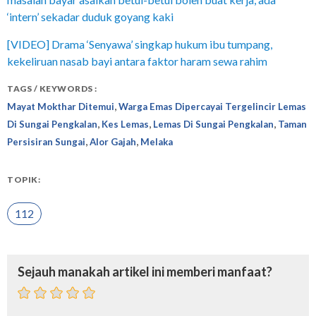
‘intern’ sekadar duduk goyang kaki
[VIDEO] Drama ‘Senyawa’ singkap hukum ibu tumpang,
kekeliruan nasab bayi antara faktor haram sewa rahim
TAGS / KEYWORDS :
,
Mayat Mokthar Ditemui
Warga Emas Dipercayai Tergelincir Lemas
,
,
,
Di Sungai Pengkalan
Kes Lemas
Lemas Di Sungai Pengkalan
Taman
,
,
Persisiran Sungai
Alor Gajah
Melaka
TOPIK:
112
Sejauh manakah artikel ini memberi manfaat?