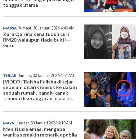
tonggak utama
MASSA
Jumaat, 30 Januari 2026 4:40 AM
Zara Qairina kena tuduh curi
RM20 walaupun tiada bukti —
Guru
TULAR
Jumaat, 30 Januari 2026 4:34 AM
[VIDEO] 'Raisha Falisha dikejar
sebelum ditarik masuk ke dalam
sebuah rumah,' kanak-kanak
trauma diserang jiran lelaki di...
MAYA
Jumaat, 30 Januari 2026 4:10 AM
Meniti usia emas, mengapa
wanita semakin menarik apabila