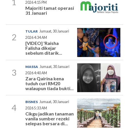
1
2026 4:15 PM
Majoriti tamat operasi
31 Januari
TULAR
Jumaat, 30 Januari
2
2026 4:34 AM
[VIDEO] 'Raisha
Falisha dikejar
sebelum ditarik...
MASSA
Jumaat, 30 Januari
3
2026 4:40 AM
Zara Qairina kena
tuduh curi RM20
walaupun tiada bukti...
BISNES
Jumaat, 30 Januari
4
2026 5:33 AM
Cikgu jadikan tanaman
vanila sumber rezeki
selepas bersara di...