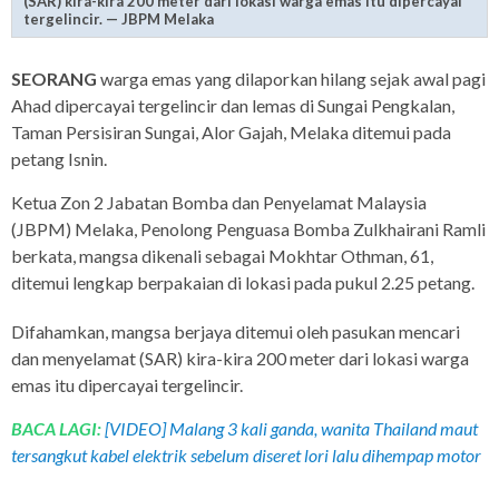
(SAR) kira-kira 200 meter dari lokasi warga emas itu dipercayai
tergelincir. — JBPM Melaka
SEORANG
warga emas yang dilaporkan hilang sejak awal pagi
Ahad dipercayai tergelincir dan lemas di Sungai Pengkalan,
Taman Persisiran Sungai, Alor Gajah, Melaka ditemui pada
petang Isnin.
Ketua Zon 2 Jabatan Bomba dan Penyelamat Malaysia
(JBPM) Melaka, Penolong Penguasa Bomba Zulkhairani Ramli
berkata, mangsa dikenali sebagai Mokhtar Othman, 61,
ditemui lengkap berpakaian di lokasi pada pukul 2.25 petang.
Difahamkan, mangsa berjaya ditemui oleh pasukan mencari
dan menyelamat (SAR) kira-kira 200 meter dari lokasi warga
emas itu dipercayai tergelincir.
BACA LAGI:
[VIDEO] Malang 3 kali ganda, wanita Thailand maut
tersangkut kabel elektrik sebelum diseret lori lalu dihempap motor