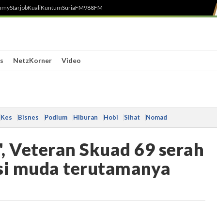
h
myStarjob
Kuali
Kuntum
SuriaFM
988FM
s
NetzKorner
Video
Kes
Bisnes
Podium
Hiburan
Hobi
Sihat
Nomad
', Veteran Skuad 69 serah
si muda terutamanya