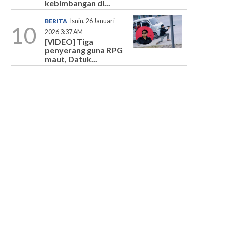
kebimbangan di...
BERITA
Isnin, 26 Januari
10
2026 3:37 AM
[VIDEO] Tiga
penyerang guna RPG
maut, Datuk...