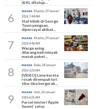
di KL ditutup...
MASSA
Khamis, 29 Januari
6
2026 7:44 AM
Staf klinik di George
Town pengsan,
dipercayai akibat...
MASSA
Khamis, 29 Januari
7
2026 4:46 AM
Warga asing
dilarang beli minyak
masak paket...
MASSA
Rabu, 28 Januari
8
2026 3:20 AM
[VIDEO] Lima kereta
rosak dirempuh lori
tiba-tiba bergerak...
MASSA
Isnin, 26 Januari
9
2026 6:05 AM
Parcel misteri ‘Apple
Sweet’ cetus