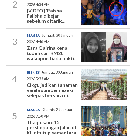
2
2026 4:34 AM
[VIDEO] 'Raisha
Falisha dikejar
sebelum ditarik...
MASSA
Jumaat, 30 Januari
3
2026 4:40 AM
Zara Qairina kena
tuduh curi RM20
walaupun tiada bukti...
BISNES
Jumaat, 30 Januari
4
2026 5:33 AM
Cikgu jadikan tanaman
vanila sumber rezeki
selepas bersara di...
MASSA
Khamis, 29 Januari
5
2026 7:50 AM
Thaipusam: 12
persimpangan jalan di
KL ditutup sementara