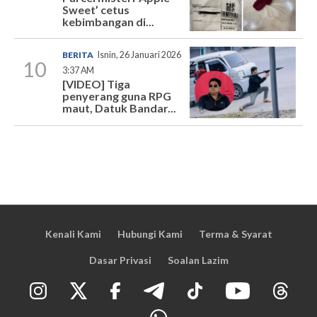
Sweet’ cetus
kebimbangan di...
BERITA
Isnin, 26 Januari 2026
10
3:37 AM
[VIDEO] Tiga
penyerang guna RPG
maut, Datuk Bandar...
Kenali Kami
Hubungi Kami
Terma & Syarat
Dasar Privasi
Soalan Lazim