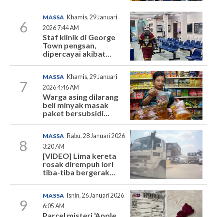
MASSA
Khamis, 29 Januari
6
2026 7:44 AM
Staf klinik di George
Town pengsan,
dipercayai akibat...
MASSA
Khamis, 29 Januari
7
2026 4:46 AM
Warga asing dilarang
beli minyak masak
paket bersubsidi...
MASSA
Rabu, 28 Januari 2026
8
3:20 AM
[VIDEO] Lima kereta
rosak dirempuh lori
tiba-tiba bergerak...
MASSA
Isnin, 26 Januari 2026
9
6:05 AM
Parcel misteri ‘Apple