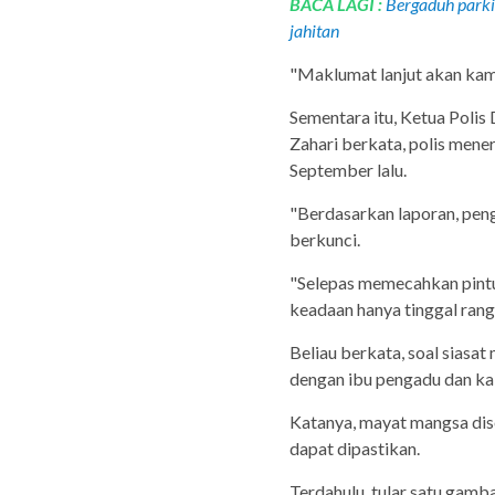
BACA LAGI :
Bergaduh parkir
jahitan
"Maklumat lanjut akan kam
Sementara itu, Ketua Poli
Zahari berkata, polis mene
September lalu.
"Berdasarkan laporan, pen
berkunci.
"Selepas memecahkan pintu
keadaan hanya tinggal rang
Beliau berkata, soal siasa
dengan ibu pengadu dan ka
Katanya, mayat mangsa di
dapat dipastikan.
Terdahulu, tular satu gam