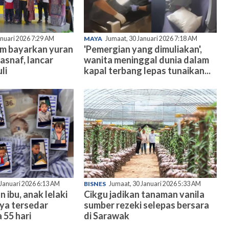
anuari 2026 7:29 AM
MAYA
Jumaat, 30 Januari 2026 7:18 AM
am bayarkan yuran
'Pemergian yang dimuliakan',
asnaf, lancar
wanita meninggal dunia dalam
li
kapal terbang lepas tunaikan...
 Januari 2026 6:13 AM
BISNES
Jumaat, 30 Januari 2026 5:33 AM
n ibu, anak lelaki
Cikgu jadikan tanaman vanila
nya tersedar
sumber rezeki selepas bersara
 55 hari
di Sarawak