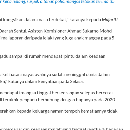
 kena halang, suspek ditahan polis, mangsa tetakan terima 35
i kongsikan dalam masa terdekat," katanya kepada
Majoriti
.
s Daerah Sentul, Asisten Komisioner Ahmad Sukarno Mohd
rima laporan daripada lelaki yang juga anak mangsa pada 5
gadu sampai di rumah mendapati pintu dalam keadaan
 kelihatan mayat ayahnya sudah meninggal dunia dalam
ka," katanya dalam kenyataan pada Selasa.
t mendapati mangsa tinggal berseorangan selepas bercerai
li terakhir pengadu berhubung dengan bapanya pada 2020.
serahkan kepada keluarga namun tempoh kematiannya tidak
bar memaparkan keadaan mayat yang tinggal rangka di hadapan