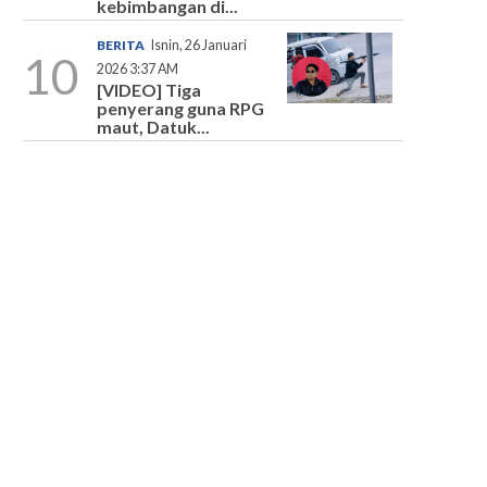
kebimbangan di...
BERITA
Isnin, 26 Januari
10
2026 3:37 AM
[VIDEO] Tiga
penyerang guna RPG
maut, Datuk...