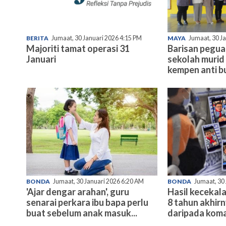
BERITA
Jumaat, 30 Januari 2026 4:15 PM
MAYA
Jumaat, 30 J
Majoriti tamat operasi 31
Barisan pegu
Januari
sekolah murid 
kempen anti bu
BONDA
Jumaat, 30 Januari 2026 6:20 AM
BONDA
Jumaat, 30
'Ajar dengar arahan', guru
Hasil kecekala
senarai perkara ibu bapa perlu
8 tahun akhir
buat sebelum anak masuk...
daripada koma