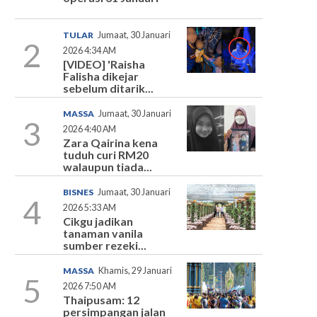
TULAR
Jumaat, 30 Januari
2
2026 4:34 AM
[VIDEO] 'Raisha
Falisha dikejar
sebelum ditarik...
MASSA
Jumaat, 30 Januari
3
2026 4:40 AM
Zara Qairina kena
tuduh curi RM20
walaupun tiada...
BISNES
Jumaat, 30 Januari
4
2026 5:33 AM
Cikgu jadikan
tanaman vanila
sumber rezeki...
MASSA
Khamis, 29 Januari
5
2026 7:50 AM
Thaipusam: 12
persimpangan jalan