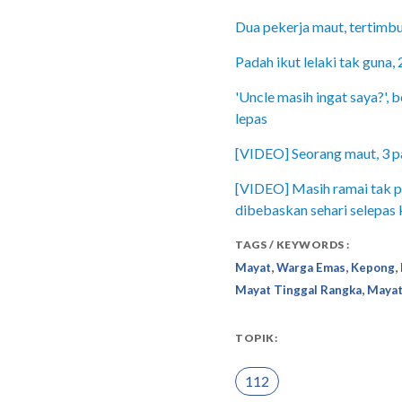
Dua pekerja maut, tertimbu
Padah ikut lelaki tak guna
'Uncle masih ingat saya?',
lepas
[VIDEO] Seorang maut, 3 pa
[VIDEO] Masih ramai tak pua
dibebaskan sehari selepas 
TAGS / KEYWORDS :
,
,
,
Mayat
Warga Emas
Kepong
,
Mayat Tinggal Rangka
Mayat
TOPIK:
112