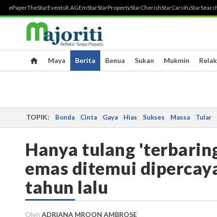
ePaper
TheStar
Events
R.AGE
mStar
StarProperty
StarCherish
StarCarsifu
StarSearc
Maya
Berita
Benua
Sukan
Mukmin
Relak
TOPIK:
Bonda
Cinta
Gaya
Hias
Sukses
Massa
Tular
Hanya tulang 'terbaring
emas ditemui dipercaya
tahun lalu
Oleh
ADRIANA MROON AMBROSE