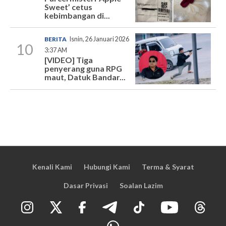
Sweet’ cetus
kebimbangan di...
BERITA
Isnin, 26 Januari 2026
10
3:37 AM
[VIDEO] Tiga
penyerang guna RPG
maut, Datuk Bandar...
Kenali Kami
Hubungi Kami
Terma & Syarat
Dasar Privasi
Soalan Lazim