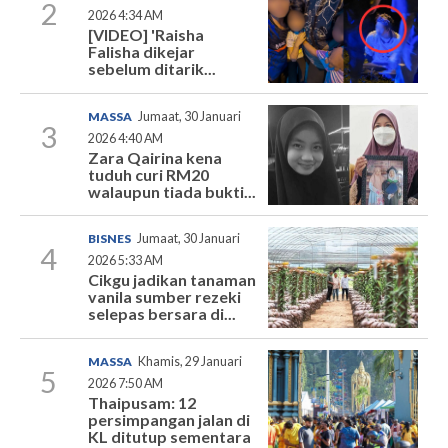
2
2026 4:34 AM
[VIDEO] 'Raisha
Falisha dikejar
sebelum ditarik...
MASSA
Jumaat, 30 Januari
3
2026 4:40 AM
Zara Qairina kena
tuduh curi RM20
walaupun tiada bukti...
BISNES
Jumaat, 30 Januari
4
2026 5:33 AM
Cikgu jadikan tanaman
vanila sumber rezeki
selepas bersara di...
MASSA
Khamis, 29 Januari
5
2026 7:50 AM
Thaipusam: 12
persimpangan jalan di
KL ditutup sementara