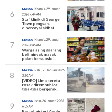
MASSA
Khamis, 29 Januari
6
2026 7:44 AM
Staf klinik di George
Town pengsan,
dipercayai akibat...
MASSA
Khamis, 29 Januari
7
2026 4:46 AM
Warga asing dilarang
beli minyak masak
paket bersubsidi...
MASSA
Rabu, 28 Januari 2026
8
3:20 AM
[VIDEO] Lima kereta
rosak dirempuh lori
tiba-tiba bergerak...
MASSA
Isnin, 26 Januari 2026
9
6:05 AM
Parcel misteri ‘Apple