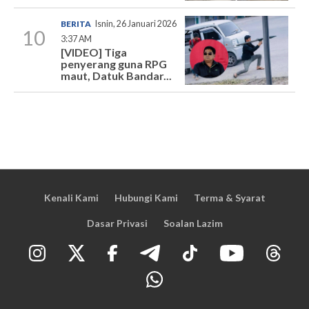
BERITA
Isnin, 26 Januari 2026
10
3:37 AM
[VIDEO] Tiga
penyerang guna RPG
maut, Datuk Bandar...
Kenali Kami
Hubungi Kami
Terma & Syarat
Dasar Privasi
Soalan Lazim