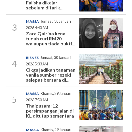
Falisha dikejar
sebelum ditarik...
MASSA
Jumaat, 30 Januari
3
2026 4:40 AM
Zara Qairina kena
tuduh curi RM20
walaupun tiada bukti...
BISNES
Jumaat, 30 Januari
4
2026 5:33 AM
Cikgu jadikan tanaman
vanila sumber rezeki
selepas bersara di...
MASSA
Khamis, 29 Januari
5
2026 7:50 AM
Thaipusam: 12
persimpangan jalan di
KL ditutup sementara
MASSA
Khamis, 29 Januari