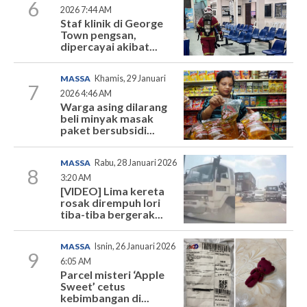
6
2026 7:44 AM
Staf klinik di George
Town pengsan,
dipercayai akibat...
MASSA
Khamis, 29 Januari
7
2026 4:46 AM
Warga asing dilarang
beli minyak masak
paket bersubsidi...
MASSA
Rabu, 28 Januari 2026
8
3:20 AM
[VIDEO] Lima kereta
rosak dirempuh lori
tiba-tiba bergerak...
MASSA
Isnin, 26 Januari 2026
9
6:05 AM
Parcel misteri ‘Apple
Sweet’ cetus
kebimbangan di...