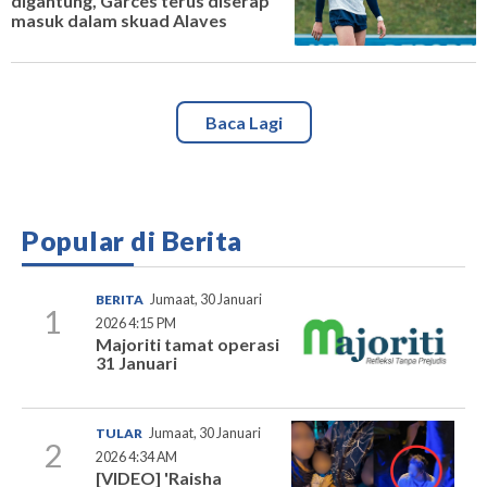
digantung, Garces terus diserap
masuk dalam skuad Alaves
Baca Lagi
Popular di Berita
BERITA
Jumaat, 30 Januari
1
2026 4:15 PM
Majoriti tamat operasi
31 Januari
TULAR
Jumaat, 30 Januari
2
2026 4:34 AM
[VIDEO] 'Raisha