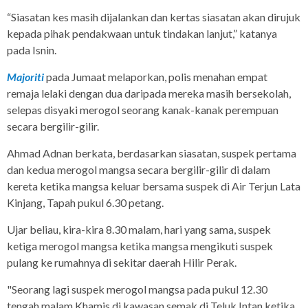
“Siasatan kes masih dijalankan dan kertas siasatan akan dirujuk
kepada pihak pendakwaan untuk tindakan lanjut,” katanya
pada Isnin.
Majoriti
pada Jumaat melaporkan, polis menahan empat
remaja lelaki dengan dua daripada mereka masih bersekolah,
selepas disyaki merogol seorang kanak-kanak perempuan
secara bergilir-gilir.
Ahmad Adnan berkata, berdasarkan siasatan, suspek pertama
dan kedua merogol mangsa secara bergilir-gilir di dalam
kereta ketika mangsa keluar bersama suspek di Air Terjun Lata
Kinjang, Tapah pukul 6.30 petang.
Ujar beliau, kira-kira 8.30 malam, hari yang sama, suspek
ketiga merogol mangsa ketika mangsa mengikuti suspek
pulang ke rumahnya di sekitar daerah Hilir Perak.
"Seorang lagi suspek merogol mangsa pada pukul 12.30
tengah malam Khamis di kawasan semak di Teluk Intan ketika