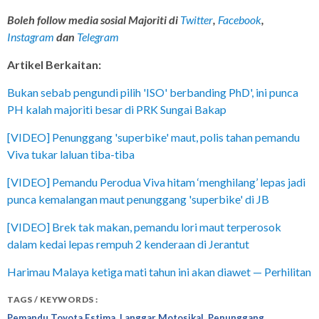
Boleh follow media sosial Majoriti di
Twitter
,
Facebook
,
Instagram
dan
Telegram
Artikel Berkaitan:
Bukan sebab pengundi pilih 'ISO' berbanding PhD', ini punca
PH kalah majoriti besar di PRK Sungai Bakap
[VIDEO] Penunggang 'superbike' maut, polis tahan pemandu
Viva tukar laluan tiba-tiba
[VIDEO] Pemandu Perodua Viva hitam ‘menghilang’ lepas jadi
punca kemalangan maut penunggang 'superbike' di JB
[VIDEO] Brek tak makan, pemandu lori maut terperosok
dalam kedai lepas rempuh 2 kenderaan di Jerantut
Harimau Malaya ketiga mati tahun ini akan diawet — Perhilitan
TAGS / KEYWORDS :
,
,
Pemandu Toyota Estima
Langgar Motosikal
Penunggang