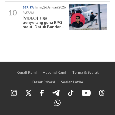
BERITA
Isnin, 26 Januari 2026
10
3:37 AM
[VIDEO] Tiga
penyerang guna RPG
maut, Datuk Bandar...
Kenali Kami
Hubungi Kami
Terma & Syarat
Dasar Privasi
Soalan Lazim