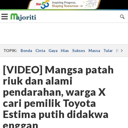
Toggle navigation
TOPIK:
Bonda
Cinta
Gaya
Hias
Sukses
Massa
Tular
Kes
[VIDEO] Mangsa patah
riuk dan alami
pendarahan, warga X
cari pemilik Toyota
Estima putih didakwa
enggan