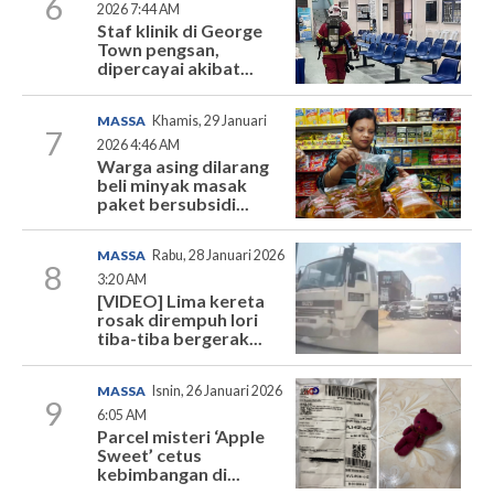
6
2026 7:44 AM
Staf klinik di George
Town pengsan,
dipercayai akibat...
MASSA
Khamis, 29 Januari
7
2026 4:46 AM
Warga asing dilarang
beli minyak masak
paket bersubsidi...
MASSA
Rabu, 28 Januari 2026
8
3:20 AM
[VIDEO] Lima kereta
rosak dirempuh lori
tiba-tiba bergerak...
MASSA
Isnin, 26 Januari 2026
9
6:05 AM
Parcel misteri ‘Apple
Sweet’ cetus
kebimbangan di...