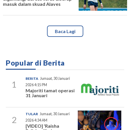
masuk dalam skuad Alaves
Baca Lagi
Popular di Berita
BERITA
Jumaat, 30 Januari
1
2026 4:15 PM
Majoriti tamat operasi
31 Januari
TULAR
Jumaat, 30 Januari
2
2026 4:34 AM
[VIDEO] 'Raisha