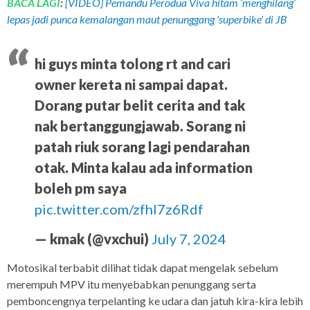
BACA LAGI
:
[VIDEO] Pemandu Perodua Viva hitam ‘menghilang’
lepas jadi punca kemalangan maut penunggang 'superbike' di JB
hi guys minta tolong rt and cari
owner kereta ni sampai dapat.
Dorang putar belit cerita and tak
nak bertanggungjawab. Sorang ni
patah riuk sorang lagi pendarahan
otak. Minta kalau ada information
boleh pm saya
pic.twitter.com/zfhI7z6Rdf
— kmak (@vxchui)
July 7, 2024
Motosikal terbabit dilihat tidak dapat mengelak sebelum
merempuh MPV itu menyebabkan penunggang serta
pemboncengnya terpelanting ke udara dan jatuh kira-kira lebih