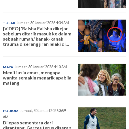
TULAR
Jumaat, 30 Januari 2026 4:34 AM
[VIDEO] 'Raisha Falisha dikejar
sebelum ditarik masuk ke dalam
sebuah rumah,' kanak-kanak
trauma diserang jiran lelaki di...
MAYA
Jumaat, 30 Januari 2026 4:10 AM
Meniti usia emas, mengapa
wanita semakin menarik apabila
matang
PODIUM
Jumaat, 30 Januari 2026 3:59
AM
Dilepas sementara dari
digantung, Garces terus diserap