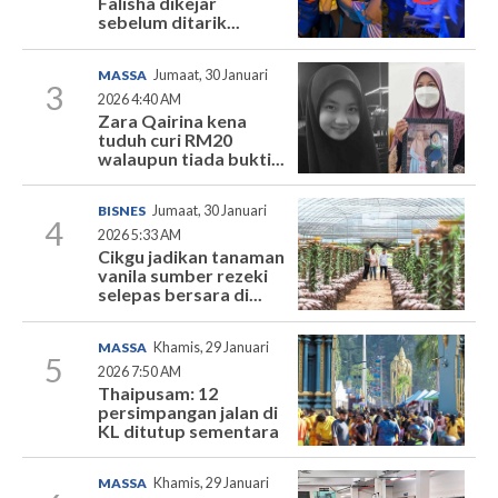
Falisha dikejar
sebelum ditarik...
MASSA
Jumaat, 30 Januari
3
2026 4:40 AM
Zara Qairina kena
tuduh curi RM20
walaupun tiada bukti...
BISNES
Jumaat, 30 Januari
4
2026 5:33 AM
Cikgu jadikan tanaman
vanila sumber rezeki
selepas bersara di...
MASSA
Khamis, 29 Januari
5
2026 7:50 AM
Thaipusam: 12
persimpangan jalan di
KL ditutup sementara
MASSA
Khamis, 29 Januari