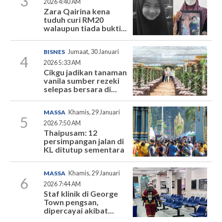
3
2026 4:40 AM
Zara Qairina kena
tuduh curi RM20
walaupun tiada bukti...
BISNES
Jumaat, 30 Januari
4
2026 5:33 AM
Cikgu jadikan tanaman
vanila sumber rezeki
selepas bersara di...
MASSA
Khamis, 29 Januari
5
2026 7:50 AM
Thaipusam: 12
persimpangan jalan di
KL ditutup sementara
MASSA
Khamis, 29 Januari
6
2026 7:44 AM
Staf klinik di George
Town pengsan,
dipercayai akibat...