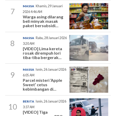
MASSA
Khamis, 29 Januari
7
2026 4:46 AM
Warga asing dilarang
beli minyak masak
paket bersubsidi...
MASSA
Rabu, 28 Januari 2026
8
3:20 AM
[VIDEO] Lima kereta
rosak dirempuh lori
tiba-tiba bergerak...
MASSA
Isnin, 26 Januari 2026
9
6:05 AM
Parcel misteri ‘Apple
Sweet’ cetus
kebimbangan di...
BERITA
Isnin, 26 Januari 2026
10
3:37 AM
[VIDEO] Tiga