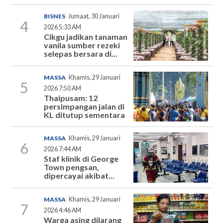
BISNES
Jumaat, 30 Januari
4
2026 5:33 AM
Cikgu jadikan tanaman
vanila sumber rezeki
selepas bersara di...
MASSA
Khamis, 29 Januari
5
2026 7:50 AM
Thaipusam: 12
persimpangan jalan di
KL ditutup sementara
MASSA
Khamis, 29 Januari
6
2026 7:44 AM
Staf klinik di George
Town pengsan,
dipercayai akibat...
MASSA
Khamis, 29 Januari
7
2026 4:46 AM
Warga asing dilarang