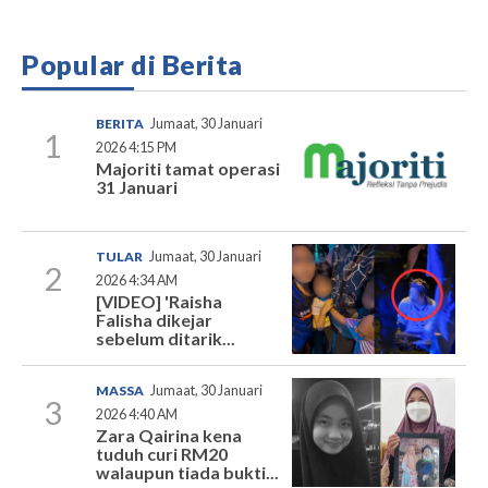
Popular di Berita
BERITA
Jumaat, 30 Januari
1
2026 4:15 PM
Majoriti tamat operasi
31 Januari
TULAR
Jumaat, 30 Januari
2
2026 4:34 AM
[VIDEO] 'Raisha
Falisha dikejar
sebelum ditarik...
MASSA
Jumaat, 30 Januari
3
2026 4:40 AM
Zara Qairina kena
tuduh curi RM20
walaupun tiada bukti...