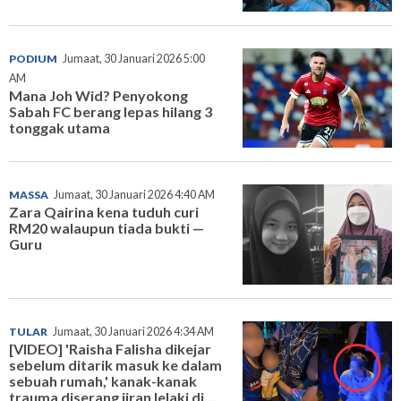
PODIUM
Jumaat, 30 Januari 2026 5:00
AM
Mana Joh Wid? Penyokong
Sabah FC berang lepas hilang 3
tonggak utama
MASSA
Jumaat, 30 Januari 2026 4:40 AM
Zara Qairina kena tuduh curi
RM20 walaupun tiada bukti —
Guru
TULAR
Jumaat, 30 Januari 2026 4:34 AM
[VIDEO] 'Raisha Falisha dikejar
sebelum ditarik masuk ke dalam
sebuah rumah,' kanak-kanak
trauma diserang jiran lelaki di...