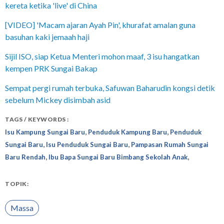
kereta ketika 'live' di China
[VIDEO] 'Macam ajaran Ayah Pin', khurafat amalan guna
basuhan kaki jemaah haji
Sijil ISO, siap Ketua Menteri mohon maaf, 3 isu hangatkan
kempen PRK Sungai Bakap
Sempat pergi rumah terbuka, Safuwan Baharudin kongsi detik
sebelum Mickey disimbah asid
TAGS / KEYWORDS :
,
,
Isu Kampung Sungai Baru
Penduduk Kampung Baru
Penduduk
,
,
Sungai Baru
Isu Penduduk Sungai Baru
Pampasan Rumah Sungai
,
,
Baru Rendah
Ibu Bapa Sungai Baru Bimbang Sekolah Anak
TOPIK:
Massa