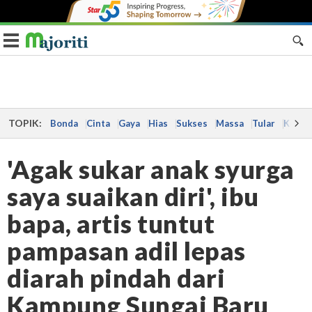
Toggle navigation
TOPIK:
Bonda
Cinta
Gaya
Hias
Sukses
Massa
Tular
Kes
'Agak sukar anak syurga
saya suaikan diri', ibu
bapa, artis tuntut
pampasan adil lepas
diarah pindah dari
Kampung Sungai Baru