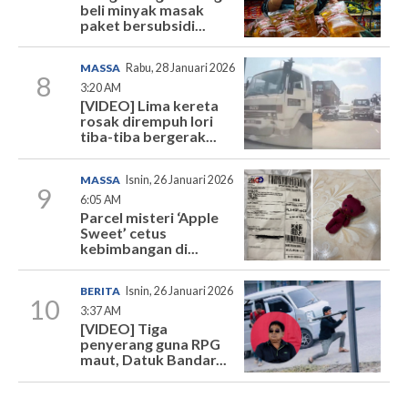
beli minyak masak
paket bersubsidi...
MASSA
Rabu, 28 Januari 2026
8
3:20 AM
[VIDEO] Lima kereta
rosak dirempuh lori
tiba-tiba bergerak...
MASSA
Isnin, 26 Januari 2026
9
6:05 AM
Parcel misteri ‘Apple
Sweet’ cetus
kebimbangan di...
BERITA
Isnin, 26 Januari 2026
10
3:37 AM
[VIDEO] Tiga
penyerang guna RPG
maut, Datuk Bandar...