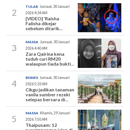
TULAR
Jumaat, 30 Januari
2
2026 4:34 AM
[VIDEO] 'Raisha
Falisha dikejar
sebelum ditarik...
MASSA
Jumaat, 30 Januari
3
2026 4:40 AM
Zara Qairina kena
tuduh curi RM20
walaupun tiada bukti...
BISNES
Jumaat, 30 Januari
4
2026 5:33 AM
Cikgu jadikan tanaman
vanila sumber rezeki
selepas bersara di...
MASSA
Khamis, 29 Januari
5
2026 7:50 AM
Thaipusam: 12
persimpangan jalan di