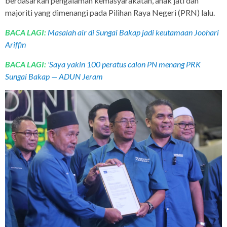
berdasarkan pengalaman kemasyarakatan, anak jati dan
majoriti yang dimenangi pada Pilihan Raya Negeri (PRN) lalu.
BACA LAGI:
Masalah air di Sungai Bakap jadi keutamaan Joohari
Ariffin
BACA LAGI:
'Saya yakin 100 peratus calon PN menang PRK
Sungai Bakap — ADUN Jeram