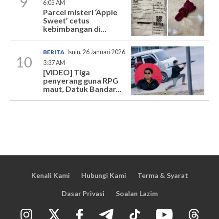
9
6:05 AM
Parcel misteri ‘Apple
Sweet’ cetus
kebimbangan di...
BERITA
Isnin, 26 Januari 2026
10
3:37 AM
[VIDEO] Tiga
penyerang guna RPG
maut, Datuk Bandar...
Kenali Kami
Hubungi Kami
Terma & Syarat
Dasar Privasi
Soalan Lazim