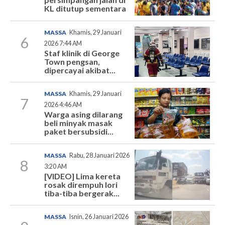
KL ditutup sementara
MASSA
Khamis, 29 Januari
6
2026 7:44 AM
Staf klinik di George
Town pengsan,
dipercayai akibat...
MASSA
Khamis, 29 Januari
7
2026 4:46 AM
Warga asing dilarang
beli minyak masak
paket bersubsidi...
MASSA
Rabu, 28 Januari 2026
8
3:20 AM
[VIDEO] Lima kereta
rosak dirempuh lori
tiba-tiba bergerak...
MASSA
Isnin, 26 Januari 2026