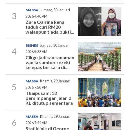
MASSA
Jumaat, 30 Januari
3
2026 4:40 AM
Zara Qairina kena
tuduh curi RM20
walaupun tiada bukti...
BISNES
Jumaat, 30 Januari
4
2026 5:33 AM
Cikgu jadikan tanaman
vanila sumber rezeki
selepas bersara di...
MASSA
Khamis, 29 Januari
5
2026 7:50 AM
Thaipusam: 12
persimpangan jalan di
KL ditutup sementara
MASSA
Khamis, 29 Januari
6
2026 7:44 AM
Staf klinik di George