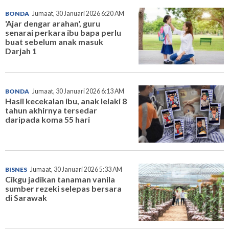
BONDA
Jumaat, 30 Januari 2026 6:20 AM
'Ajar dengar arahan', guru
senarai perkara ibu bapa perlu
buat sebelum anak masuk
Darjah 1
BONDA
Jumaat, 30 Januari 2026 6:13 AM
Hasil kecekalan ibu, anak lelaki 8
tahun akhirnya tersedar
daripada koma 55 hari
BISNES
Jumaat, 30 Januari 2026 5:33 AM
Cikgu jadikan tanaman vanila
sumber rezeki selepas bersara
di Sarawak