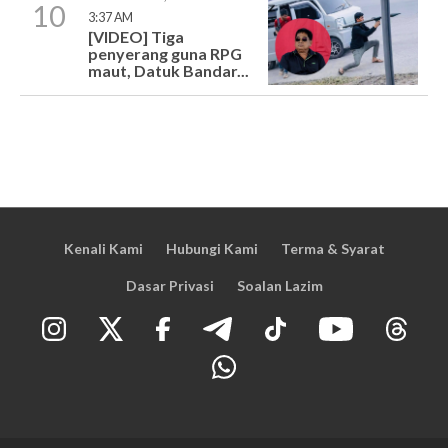
10
3:37 AM
[VIDEO] Tiga
penyerang guna RPG
maut, Datuk Bandar...
Kenali Kami
Hubungi Kami
Terma & Syarat
Dasar Privasi
Soalan Lazim