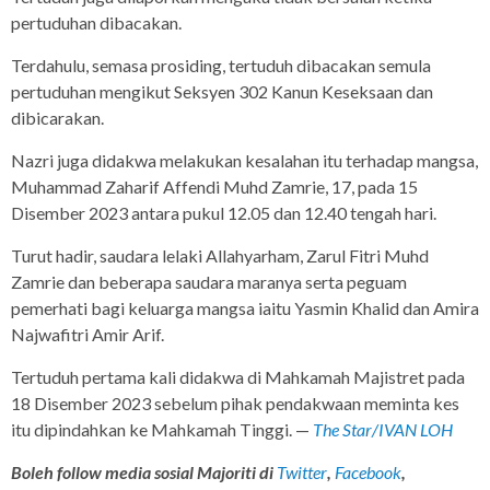
pertuduhan dibacakan.
Terdahulu, semasa prosiding, tertuduh dibacakan semula
pertuduhan mengikut Seksyen 302 Kanun Keseksaan dan
dibicarakan.
Nazri juga didakwa melakukan kesalahan itu terhadap mangsa,
Muhammad Zaharif Affendi Muhd ​​Zamrie, 17, pada 15
Disember 2023 antara pukul 12.05 dan 12.40 tengah hari.
Turut hadir, saudara lelaki Allahyarham, Zarul Fitri Muhd ​​
Zamrie dan beberapa saudara maranya serta peguam
pemerhati bagi keluarga mangsa iaitu Yasmin Khalid dan Amira
Najwafitri Amir Arif.
Tertuduh pertama kali didakwa di Mahkamah Majistret pada
18 Disember 2023 sebelum pihak pendakwaan meminta kes
itu dipindahkan ke Mahkamah Tinggi. —
The Star
/IVAN LOH
Boleh follow media sosial Majoriti di
Twitter
,
Facebook
,