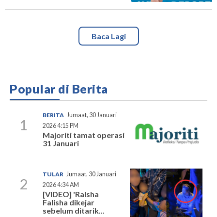
Baca Lagi
Popular di Berita
BERITA
Jumaat, 30 Januari
1
2026 4:15 PM
Majoriti tamat operasi
31 Januari
TULAR
Jumaat, 30 Januari
2
2026 4:34 AM
[VIDEO] 'Raisha
Falisha dikejar
sebelum ditarik...