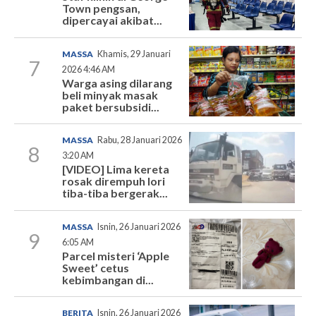
Town pengsan,
dipercayai akibat...
MASSA
Khamis, 29 Januari
7
2026 4:46 AM
Warga asing dilarang
beli minyak masak
paket bersubsidi...
MASSA
Rabu, 28 Januari 2026
8
3:20 AM
[VIDEO] Lima kereta
rosak dirempuh lori
tiba-tiba bergerak...
MASSA
Isnin, 26 Januari 2026
9
6:05 AM
Parcel misteri ‘Apple
Sweet’ cetus
kebimbangan di...
BERITA
Isnin, 26 Januari 2026