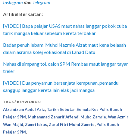
Instagram
dan
Telegram
Artikel Berkaitan:
[VIDEO] Bapa pelajar USAS maut nahas langgar pokok cuba
tarik mangsa keluar sebelum kereta terbakar
Badan penuh lebam, Muhd Nazmie Aizat maut kena belasah
dalam asrama kolej vokasional di Lahad Datu
Nahas di simpang tol, calon SPM Rembau maut langgar tayar
treler
[VIDEO] Dua penyamun bersenjata kempunan, pemandu
sanggup langgar kereta lain elak jadi mangsa
TAGS / KEYWORDS :
,
Afzainizam Abdul Aziz
Tarikh Sebutan Semula Kes Polis Bunuh
,
,
Pelajar SPM
Muhammad Zaharif Affendi Muhd ​​Zamrie
Wan Azmir
,
,
,
Wan Majid
Zamri Idrus
Zarul Fitri Muhd ​​Zamrie
Polis Bunuh
,
Pelajar SPM