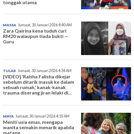
tonggak utama
MASSA
Jumaat, 30 Januari 2026 4:40 AM
Zara Qairina kena tuduh curi
RM20 walaupun tiada bukti —
Guru
TULAR
Jumaat, 30 Januari 2026 4:34 AM
[VIDEO] 'Raisha Falisha dikejar
sebelum ditarik masuk ke dalam
sebuah rumah,' kanak-kanak
trauma diserang jiran lelaki di...
MAYA
Jumaat, 30 Januari 2026 4:10 AM
Meniti usia emas, mengapa
wanita semakin menarik apabila
matang