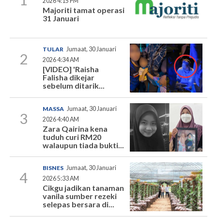
2026 4:15 PM
Majoriti tamat operasi
31 Januari
TULAR
Jumaat, 30 Januari
2
2026 4:34 AM
[VIDEO] 'Raisha
Falisha dikejar
sebelum ditarik...
MASSA
Jumaat, 30 Januari
3
2026 4:40 AM
Zara Qairina kena
tuduh curi RM20
walaupun tiada bukti...
BISNES
Jumaat, 30 Januari
4
2026 5:33 AM
Cikgu jadikan tanaman
vanila sumber rezeki
selepas bersara di...