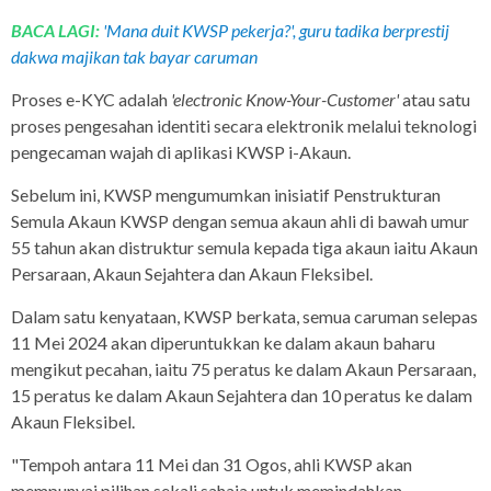
BACA LAGI:
'Mana duit KWSP pekerja?', guru tadika berprestij
dakwa majikan tak bayar caruman
Proses e-KYC adalah
'electronic Know-Your-Customer'
atau satu
proses pengesahan identiti secara elektronik melalui teknologi
pengecaman wajah di aplikasi KWSP i-Akaun.
Sebelum ini, KWSP mengumumkan inisiatif Penstrukturan
Semula Akaun KWSP dengan semua akaun ahli di bawah umur
55 tahun akan distruktur semula kepada tiga akaun iaitu Akaun
Persaraan, Akaun Sejahtera dan Akaun Fleksibel.
Dalam satu kenyataan, KWSP berkata, semua caruman selepas
11 Mei 2024 akan diperuntukkan ke dalam akaun baharu
mengikut pecahan, iaitu 75 peratus ke dalam Akaun Persaraan,
15 peratus ke dalam Akaun Sejahtera dan 10 peratus ke dalam
Akaun Fleksibel.
"Tempoh antara 11 Mei dan 31 Ogos, ahli KWSP akan
mempunyai pilihan sekali sahaja untuk memindahkan