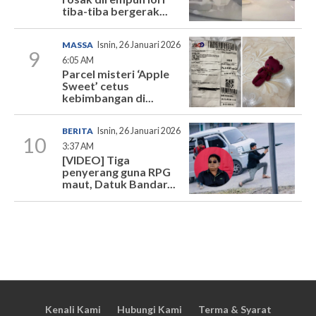
tiba-tiba bergerak...
MASSA
Isnin, 26 Januari 2026
9
6:05 AM
Parcel misteri ‘Apple
Sweet’ cetus
kebimbangan di...
BERITA
Isnin, 26 Januari 2026
10
3:37 AM
[VIDEO] Tiga
penyerang guna RPG
maut, Datuk Bandar...
Kenali Kami
Hubungi Kami
Terma & Syarat