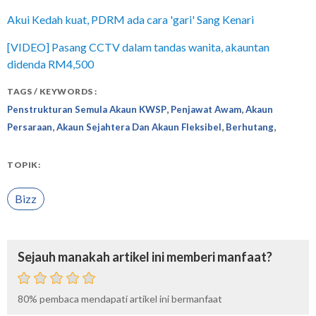
Akui Kedah kuat, PDRM ada cara 'gari' Sang Kenari
[VIDEO] Pasang CCTV dalam tandas wanita, akauntan
didenda RM4,500
TAGS / KEYWORDS :
,
,
Penstrukturan Semula Akaun KWSP
Penjawat Awam
Akaun
,
,
,
Persaraan
Akaun Sejahtera Dan Akaun Fleksibel
Berhutang
TOPIK:
Bizz
Sejauh manakah artikel ini memberi manfaat?
80%
pembaca mendapati artikel ini bermanfaat