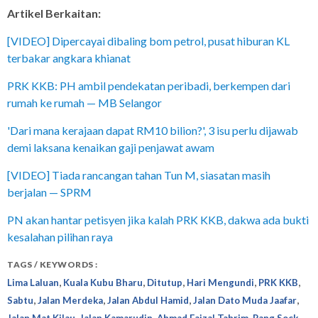
Artikel Berkaitan:
[VIDEO] Dipercayai dibaling bom petrol, pusat hiburan KL
terbakar angkara khianat
PRK KKB: PH ambil pendekatan peribadi, berkempen dari
rumah ke rumah — MB Selangor
'Dari mana kerajaan dapat RM10 bilion?', 3 isu perlu dijawab
demi laksana kenaikan gaji penjawat awam
[VIDEO] Tiada rancangan tahan Tun M, siasatan masih
berjalan — SPRM
PN akan hantar petisyen jika kalah PRK KKB, dakwa ada bukti
kesalahan pilihan raya
TAGS / KEYWORDS :
,
,
,
,
,
Lima Laluan
Kuala Kubu Bharu
Ditutup
Hari Mengundi
PRK KKB
,
,
,
,
Sabtu
Jalan Merdeka
Jalan Abdul Hamid
Jalan Dato Muda Jaafar
,
,
,