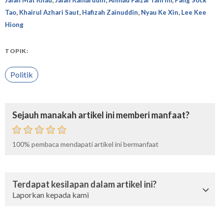
Jalan Mat Kilau
Jalan Kamarudin
Ahmad Faizal Tahrim
Pang Sock
,
,
,
,
Tao
Khairul Azhari Saut
Hafizah Zainuddin
Nyau Ke Xin
Lee Kee
Hiong
TOPIK:
Politik
Sejauh manakah artikel ini memberi manfaat?
100%
pembaca mendapati artikel ini bermanfaat
Terdapat kesilapan dalam artikel ini?
Laporkan kepada kami