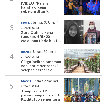
[VIDEO] 'Raisha
Falisha dikejar
sebelum ditarik...
MASSA
Jumaat, 30 Januari
3
2026 4:40 AM
Zara Qairina kena
tuduh curi RM20
walaupun tiada bukti...
BISNES
Jumaat, 30 Januari
4
2026 5:33 AM
Cikgu jadikan tanaman
vanila sumber rezeki
selepas bersara di...
MASSA
Khamis, 29 Januari
5
2026 7:50 AM
Thaipusam: 12
persimpangan jalan di
KL ditutup sementara