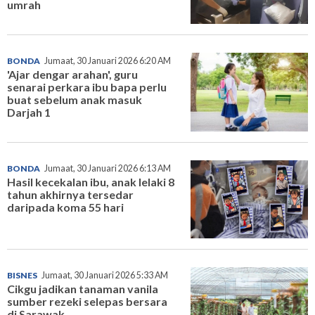
umrah
BONDA
Jumaat, 30 Januari 2026 6:20 AM
'Ajar dengar arahan', guru
senarai perkara ibu bapa perlu
buat sebelum anak masuk
Darjah 1
BONDA
Jumaat, 30 Januari 2026 6:13 AM
Hasil kecekalan ibu, anak lelaki 8
tahun akhirnya tersedar
daripada koma 55 hari
BISNES
Jumaat, 30 Januari 2026 5:33 AM
Cikgu jadikan tanaman vanila
sumber rezeki selepas bersara
di Sarawak