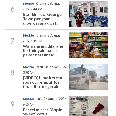
MASSA
Khamis, 29 Januari
6
2026 7:44 AM
Staf klinik di George
Town pengsan,
dipercayai akibat...
MASSA
Khamis, 29 Januari
7
2026 4:46 AM
Warga asing dilarang
beli minyak masak
paket bersubsidi...
MASSA
Rabu, 28 Januari 2026
8
3:20 AM
[VIDEO] Lima kereta
rosak dirempuh lori
tiba-tiba bergerak...
MASSA
Isnin, 26 Januari 2026
9
6:05 AM
Parcel misteri ‘Apple
Sweet’ cetus