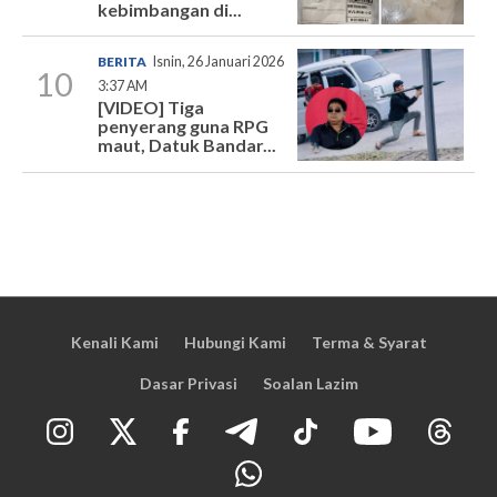
kebimbangan di...
BERITA
Isnin, 26 Januari 2026
10
3:37 AM
[VIDEO] Tiga
penyerang guna RPG
maut, Datuk Bandar...
Kenali Kami
Hubungi Kami
Terma & Syarat
Dasar Privasi
Soalan Lazim