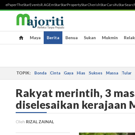
ePaper
TheStar
Events
R.AGE
mStar
StarProperty
StarCherish
StarCarsifu
StarSearc
Maya
Berita
Benua
Sukan
Mukmin
Relak
TOPIK:
Bonda
Cinta
Gaya
Hias
Sukses
Massa
Tular
Rakyat merintih, 3 mas
diselesaikan kerajaan
Oleh
RIZAL ZAINAL