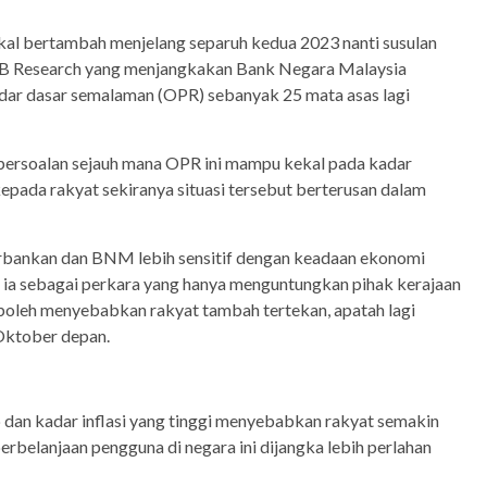
akal bertambah menjelang separuh kedua 2023 nanti susulan
B Research yang menjangkakan Bank Negara Malaysia
ar dasar semalaman (OPR) sebanyak 25 mata asas lagi
 persoalan sejauh mana OPR ini mampu kekal pada kadar
pada rakyat sekiranya situasi tersebut berterusan dalam
rbankan dan BNM lebih sensitif dengan keadaan ekonomi
t ia sebagai perkara yang hanya menguntungkan pihak kerajaan
oleh menyebabkan rakyat tambah tertekan, apatah lagi
Oktober depan.
 dan kadar inflasi yang tinggi menyebabkan rakyat semakin
erbelanjaan pengguna di negara ini dijangka lebih perlahan