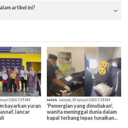
lam artikel ini?
anuari 2026 7:29 AM
MAYA
Jumaat, 30 Januari 2026 7:18 AM
am bayarkan yuran
'Pemergian yang dimuliakan',
asnaf, lancar
wanita meninggal dunia dalam
li
kapal terbang lepas tunaikan...