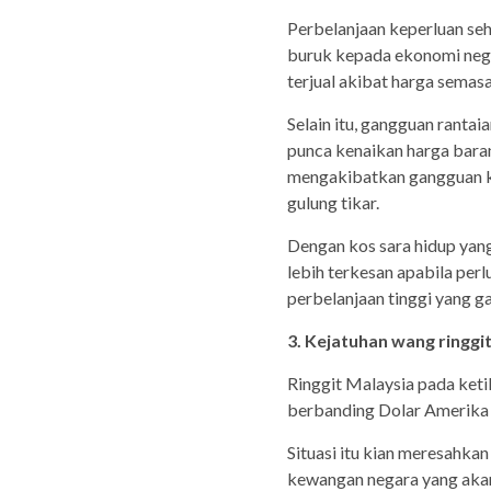
Perbelanjaan keperluan s
buruk kepada ekonomi nega
terjual akibat harga semas
Selain itu, gangguan rantai
punca kenaikan harga bara
mengakibatkan gangguan k
gulung tikar.
Dengan kos sara hidup yang
lebih terkesan apabila p
perbelanjaan tinggi yang g
3. Kejatuhan wang ringgi
Ringgit Malaysia pada ket
berbanding Dolar Amerika 
Situasi itu kian meresahka
kewangan negara yang akan