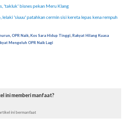
s, 'takluk' bisnes pekan Meru Klang
lelaki 'siuuu' patahkan cermin sisi kereta lepas kena rempuh
,
,
,
nurun
OPR Naik
Kos Sara Hidup Tinggi
Rakyat Hilang Kuasa
kyat Mengeluh OPR Naik Lagi
el ini memberi manfaat?
tikel ini bermanfaat