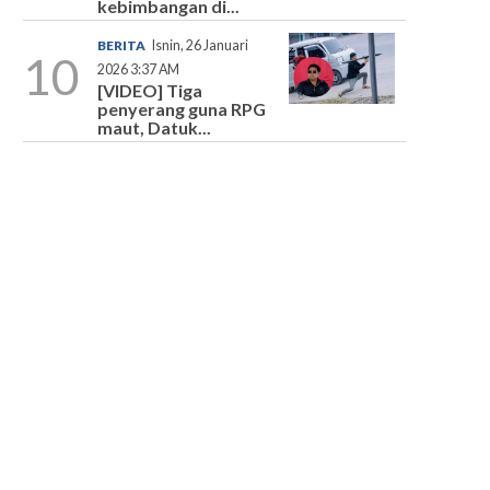
kebimbangan di...
BERITA
Isnin, 26 Januari
10
2026 3:37 AM
[VIDEO] Tiga
penyerang guna RPG
maut, Datuk...