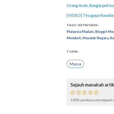
Orang Aceh, Bangla jadi bo
[VIDEO] Tiru gaya Ronaldo, 
TAGS / KEYWORDS :
,
Malaysia Madani
Ringgit Me
,
,
Membeli
Masalah Negara
Ra
TOPIK:
Massa
Sejauh manakah artik
100%
pembaca mendapati ar