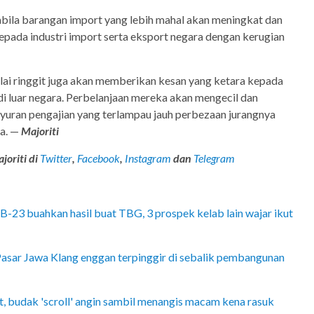
abila barangan import yang lebih mahal akan meningkat dan
ada industri import serta eksport negara dengan kerugian
nilai ringgit juga akan memberikan kesan yang ketara kepada
i luar negara. Perbelanjaan mereka akan mengecil dan
uran pengajian yang terlampau jauh perbezaan jurangnya
a. —
Majoriti
joriti di
Twitter
,
Facebook
,
Instagram
dan
Telegram
-23 buahkan hasil buat TBG, 3 prospek kelab lain wajar ikut
 Pasar Jawa Klang enggan terpinggir di sebalik pembangunan
, budak 'scroll' angin sambil menangis macam kena rasuk