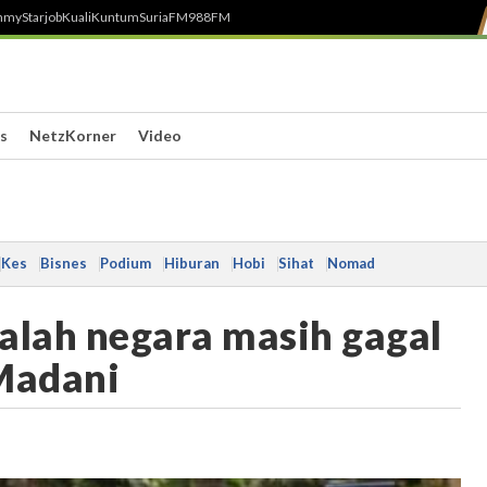
h
myStarjob
Kuali
Kuntum
SuriaFM
988FM
s
NetzKorner
Video
Kes
Bisnes
Podium
Hiburan
Hobi
Sihat
Nomad
alah negara masih gagal
 Madani