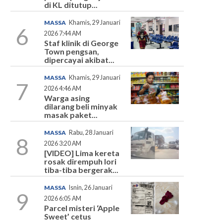
di KL ditutup...
MASSA
Khamis, 29 Januari
6
2026 7:44 AM
Staf klinik di George
Town pengsan,
dipercayai akibat...
MASSA
Khamis, 29 Januari
7
2026 4:46 AM
Warga asing
dilarang beli minyak
masak paket...
MASSA
Rabu, 28 Januari
8
2026 3:20 AM
[VIDEO] Lima kereta
rosak dirempuh lori
tiba-tiba bergerak...
MASSA
Isnin, 26 Januari
9
2026 6:05 AM
Parcel misteri ‘Apple
Sweet’ cetus