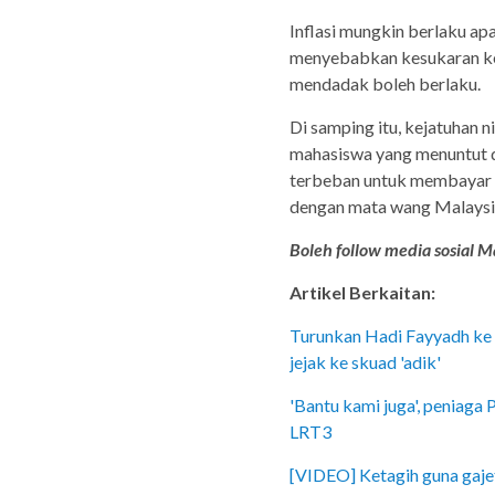
Inflasi mungkin berlaku ap
menyebabkan kesukaran kep
mendadak boleh berlaku.
Di samping itu, kejatuhan 
mahasiswa yang menuntut d
terbeban untuk membayar y
dengan mata wang Malaysi
Boleh follow media sosial Ma
Artikel Berkaitan:
Turunkan Hadi Fayyadh ke B
jejak ke skuad 'adik'
'Bantu kami juga', peniaga
LRT3
[VIDEO] Ketagih guna gajet