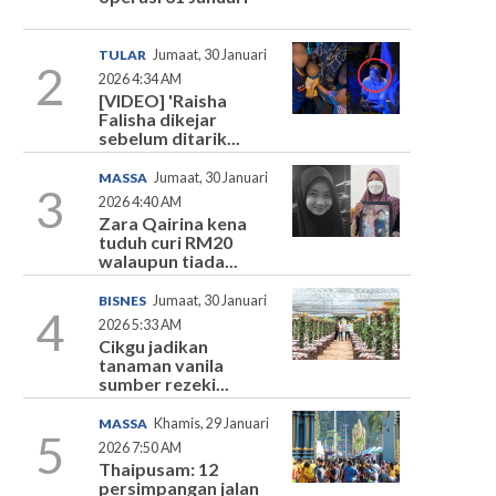
TULAR
Jumaat, 30 Januari
2
2026 4:34 AM
[VIDEO] 'Raisha
Falisha dikejar
sebelum ditarik...
MASSA
Jumaat, 30 Januari
3
2026 4:40 AM
Zara Qairina kena
tuduh curi RM20
walaupun tiada...
BISNES
Jumaat, 30 Januari
4
2026 5:33 AM
Cikgu jadikan
tanaman vanila
sumber rezeki...
MASSA
Khamis, 29 Januari
5
2026 7:50 AM
Thaipusam: 12
persimpangan jalan