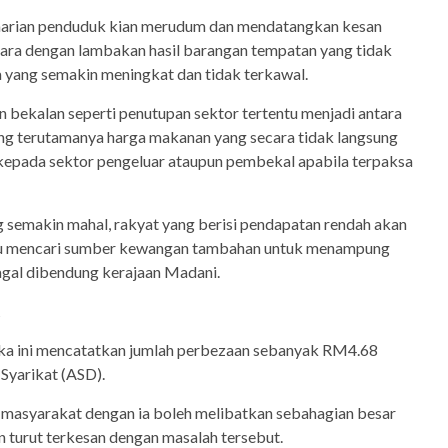
eharian penduduk kian merudum dan mendatangkan kesan
ra dengan lambakan hasil barangan tempatan yang tidak
a yang semakin meningkat dan tidak terkawal.
an bekalan seperti penutupan sektor tertentu menjadi antara
ng terutamanya harga makanan yang secara tidak langsung
epada sektor pengeluar ataupun pembekal apabila terpaksa
 semakin mahal, rakyat yang berisi pendapatan rendah akan
erlu mencari sumber kewangan tambahan untuk menampung
agal dibendung kerajaan Madani.
t
ika ini mencatatkan jumlah perbezaan sebanyak RM4.68
Syarikat (ASD).
n masyarakat dengan ia boleh melibatkan sebahagian besar
 turut terkesan dengan masalah tersebut.