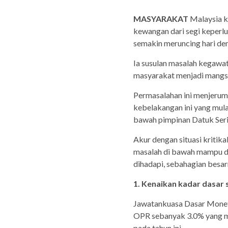
MASYARAKAT
Malaysia k
kewangan dari segi keperlu
semakin meruncing hari dem
Ia susulan masalah kegawa
masyarakat menjadi mangsa
Permasalahan ini menjerum
kebelakangan ini yang mul
bawah pimpinan Datuk Seri
Akur dengan situasi kritik
masalah di bawah mampu di
dihadapi, sebahagian besa
1. Kenaikan kadar dasar
Jawatankuasa Dasar Moneta
OPR sebanyak 3.0% yang me
pada tahun ini.