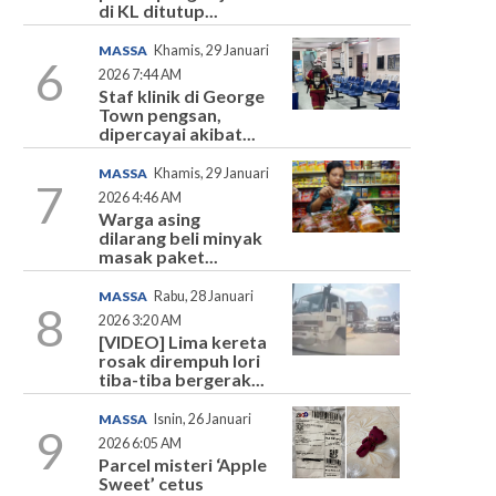
di KL ditutup...
MASSA
Khamis, 29 Januari
6
2026 7:44 AM
Staf klinik di George
Town pengsan,
dipercayai akibat...
MASSA
Khamis, 29 Januari
7
2026 4:46 AM
Warga asing
dilarang beli minyak
masak paket...
MASSA
Rabu, 28 Januari
8
2026 3:20 AM
[VIDEO] Lima kereta
rosak dirempuh lori
tiba-tiba bergerak...
MASSA
Isnin, 26 Januari
9
2026 6:05 AM
Parcel misteri ‘Apple
Sweet’ cetus