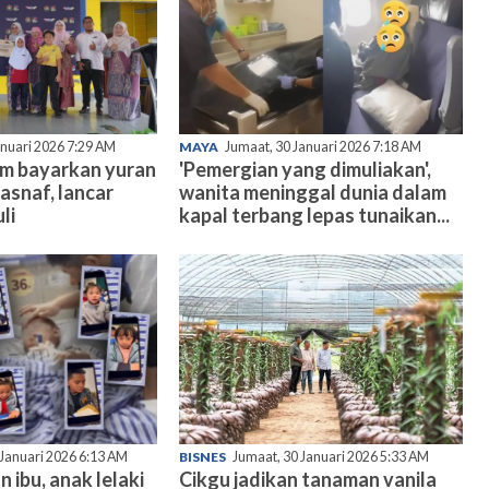
anuari 2026 7:29 AM
MAYA
Jumaat, 30 Januari 2026 7:18 AM
am bayarkan yuran
'Pemergian yang dimuliakan',
asnaf, lancar
wanita meninggal dunia dalam
li
kapal terbang lepas tunaikan...
 Januari 2026 6:13 AM
BISNES
Jumaat, 30 Januari 2026 5:33 AM
n ibu, anak lelaki
Cikgu jadikan tanaman vanila