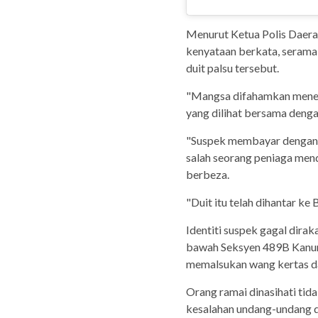
Menurut Ketua Polis Daerah
kenyataan berkata, serama
duit palsu tersebut.
"Mangsa difahamkan mener
yang dilihat bersama deng
"Suspek membayar dengan 
salah seorang peniaga menda
berbeza.
"Duit itu telah dihantar ke
Identiti suspek gagal dira
bawah Seksyen 489B Kanun
memalsukan wang kertas d
Orang ramai dinasihati ti
kesalahan undang-undang 