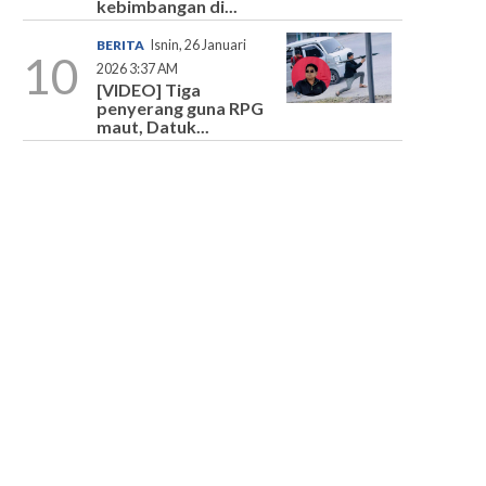
kebimbangan di...
BERITA
Isnin, 26 Januari
10
2026 3:37 AM
[VIDEO] Tiga
penyerang guna RPG
maut, Datuk...