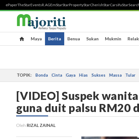
ePaper
TheStar
Events
R.AGE
mStar
StarProperty
StarCherish
StarCarsifu
StarSearc
Maya
Berita
Benua
Sukan
Mukmin
Relak
TOPIK:
Bonda
Cinta
Gaya
Hias
Sukses
Massa
Tular
[VIDEO] Suspek wanita 
guna duit palsu RM20 d
Oleh
RIZAL ZAINAL