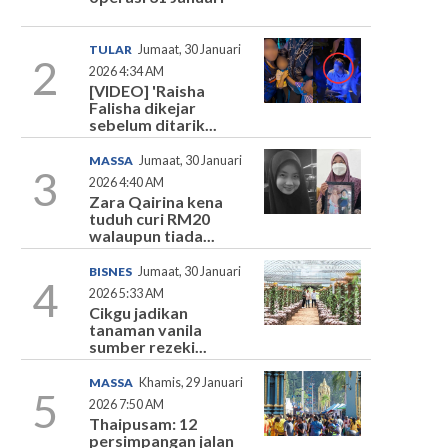
TULAR
Jumaat, 30 Januari
2
2026 4:34 AM
[VIDEO] 'Raisha
Falisha dikejar
sebelum ditarik...
MASSA
Jumaat, 30 Januari
3
2026 4:40 AM
Zara Qairina kena
tuduh curi RM20
walaupun tiada...
BISNES
Jumaat, 30 Januari
4
2026 5:33 AM
Cikgu jadikan
tanaman vanila
sumber rezeki...
MASSA
Khamis, 29 Januari
5
2026 7:50 AM
Thaipusam: 12
persimpangan jalan