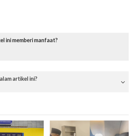
el ini memberi manfaat?
lam artikel ini?