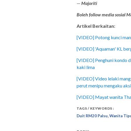
—
Majoriti
Boleh follow media sosial Ma
Artikel Berkaitan:
[VIDEO] Potong kunci mangg
[VIDEO] 'Aquaman' KL berg
[VIDEO] Penghuni kondo di
kaki lima
[VIDEO] Video lelaki mangsa
perut menipu mengaku aksi
[VIDEO] Mayat wanita Thail
TAGS / KEYWORDS :
,
Duit RM20 Palsu
Wanita Tipu