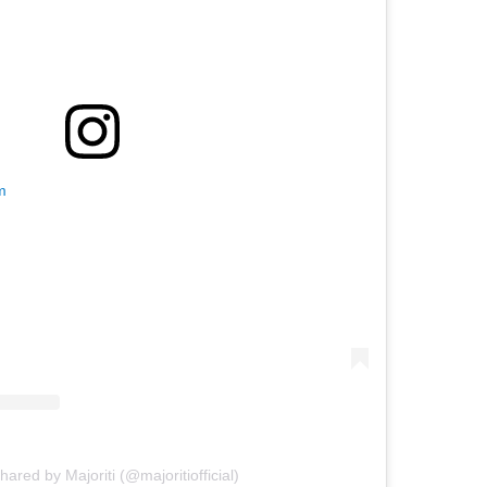
m
hared by Majoriti (@majoritiofficial)