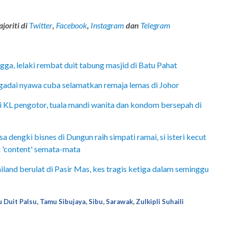
joriti di
Twitter
,
Facebook
,
Instagram
dan
Telegram
a, lelaki rembat duit tabung masjid di Batu Pahat
adai nyawa cuba selamatkan remaja lemas di Johor
 KL pengotor, tuala mandi wanita dan kondom bersepah di
 dengki bisnes di Dungun raih simpati ramai, si isteri kecut
 'content' semata-mata
and berulat di Pasir Mas, kes tragis ketiga dalam seminggu
,
,
,
,
 Duit Palsu
Tamu Sibujaya
Sibu
Sarawak
Zulkipli Suhaili