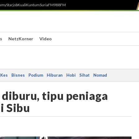
h
myStarjob
Kuali
Kuntum
SuriaFM
988FM
s
NetzKorner
Video
Kes
Bisnes
Podium
Hiburan
Hobi
Sihat
Nomad
diburu, tipu peniaga
i Sibu