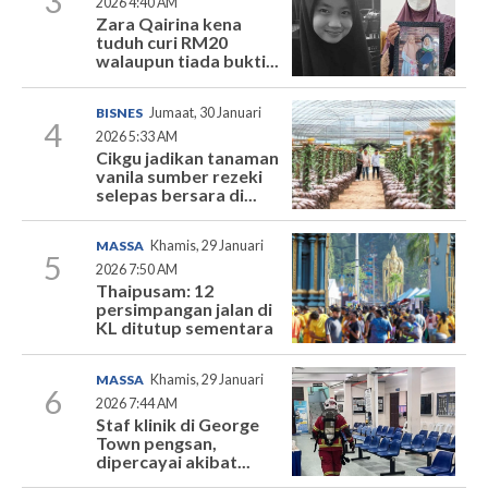
3
2026 4:40 AM
Zara Qairina kena
tuduh curi RM20
walaupun tiada bukti...
BISNES
Jumaat, 30 Januari
4
2026 5:33 AM
Cikgu jadikan tanaman
vanila sumber rezeki
selepas bersara di...
MASSA
Khamis, 29 Januari
5
2026 7:50 AM
Thaipusam: 12
persimpangan jalan di
KL ditutup sementara
MASSA
Khamis, 29 Januari
6
2026 7:44 AM
Staf klinik di George
Town pengsan,
dipercayai akibat...