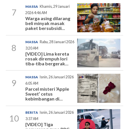
MASSA
Khamis, 29 Januari
7
2026 4:46 AM
Warga asing dilarang
beli minyak masak
paket bersubsidi...
MASSA
Rabu, 28 Januari 2026
8
3:20 AM
[VIDEO] Lima kereta
rosak dirempuh lori
tiba-tiba bergerak...
MASSA
Isnin, 26 Januari 2026
9
6:05 AM
Parcel misteri ‘Apple
Sweet’ cetus
kebimbangan di...
BERITA
Isnin, 26 Januari 2026
10
3:37 AM
[VIDEO] Tiga