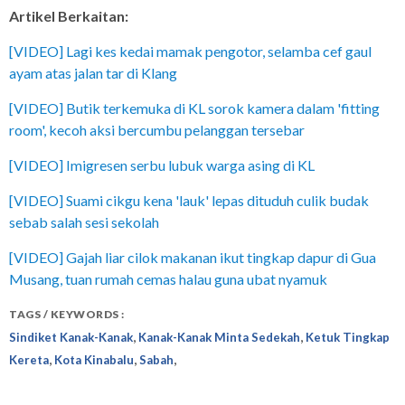
Artikel Berkaitan:
[VIDEO] Lagi kes kedai mamak pengotor, selamba cef gaul
ayam atas jalan tar di Klang
[VIDEO] Butik terkemuka di KL sorok kamera dalam 'fitting
room', kecoh aksi bercumbu pelanggan tersebar
[VIDEO] Imigresen serbu lubuk warga asing di KL
[VIDEO] Suami cikgu kena 'lauk' lepas dituduh culik budak
sebab salah sesi sekolah
[VIDEO] Gajah liar cilok makanan ikut tingkap dapur di Gua
Musang, tuan rumah cemas halau guna ubat nyamuk
TAGS / KEYWORDS :
,
,
Sindiket Kanak-Kanak
Kanak-Kanak Minta Sedekah
Ketuk Tingkap
,
,
,
Kereta
Kota Kinabalu
Sabah