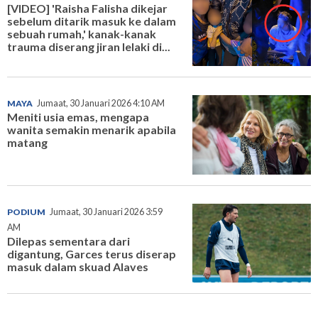
[VIDEO] 'Raisha Falisha dikejar
sebelum ditarik masuk ke dalam
sebuah rumah,' kanak-kanak
trauma diserang jiran lelaki di...
MAYA
Jumaat, 30 Januari 2026 4:10 AM
Meniti usia emas, mengapa
wanita semakin menarik apabila
matang
PODIUM
Jumaat, 30 Januari 2026 3:59
AM
Dilepas sementara dari
digantung, Garces terus diserap
masuk dalam skuad Alaves