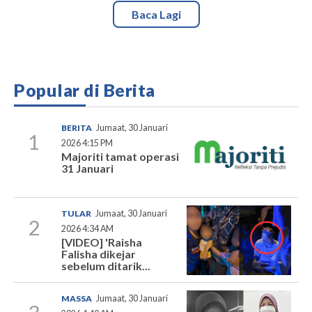
Baca Lagi
Popular di Berita
BERITA
Jumaat, 30 Januari
1
2026 4:15 PM
Majoriti tamat operasi
31 Januari
TULAR
Jumaat, 30 Januari
2
2026 4:34 AM
[VIDEO] 'Raisha
Falisha dikejar
sebelum ditarik...
MASSA
Jumaat, 30 Januari