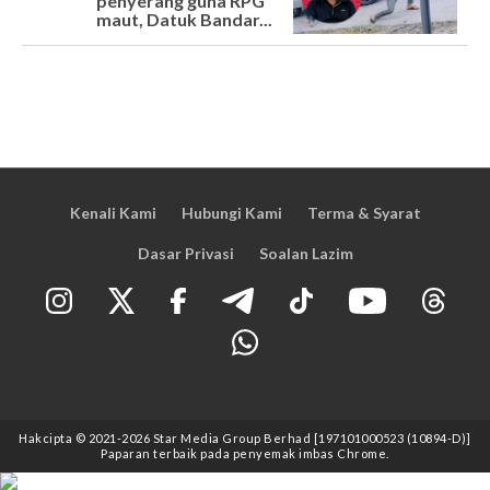
penyerang guna RPG
maut, Datuk Bandar...
Kenali Kami
Hubungi Kami
Terma & Syarat
Dasar Privasi
Soalan Lazim
Hakcipta © 2021
-2026
Star Media Group Berhad [197101000523 (10894-D)]
Paparan terbaik pada penyemak imbas Chrome.