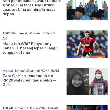
Beri pendedahan awal, standard
global, nilai teras, My Future
Leaders bina pemimpin masa
depan
PODIUM
Jumaat, 30 Januari 2026 5:00
AM
Mana Joh Wid? Penyokong
Sabah FC berang lepas hilang 3
tonggak utama
MASSA
Jumaat, 30 Januari 2026 4:40 AM
Zara Qairina kena tuduh curi
RM20 walaupun tiada bukti —
Guru
TULAR
Jumaat, 30 Januari 2026 4:34 AM