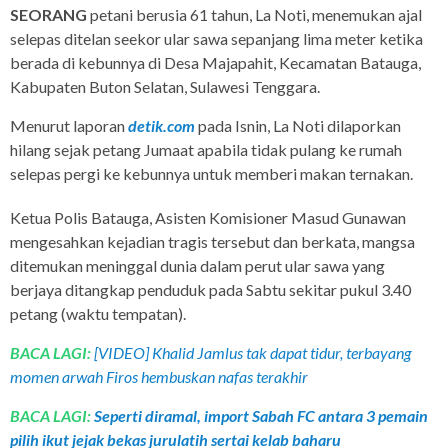
SEORANG
petani berusia 61 tahun, La Noti, menemukan ajal
selepas ditelan seekor ular sawa sepanjang lima meter ketika
berada di kebunnya di Desa Majapahit, Kecamatan Batauga,
Kabupaten Buton Selatan, Sulawesi Tenggara.
Menurut laporan
detik.com
pada Isnin, La Noti dilaporkan
hilang sejak petang Jumaat apabila tidak pulang ke rumah
selepas pergi ke kebunnya untuk memberi makan ternakan.
Ketua Polis Batauga, Asisten Komisioner Masud Gunawan
mengesahkan kejadian tragis tersebut dan berkata, mangsa
ditemukan meninggal dunia dalam perut ular sawa yang
berjaya ditangkap penduduk pada Sabtu sekitar pukul 3.40
petang (waktu tempatan).
BACA LAGI:
[VIDEO] Khalid Jamlus tak dapat tidur, terbayang
momen arwah Firos hembuskan nafas terakhir
BACA LAGI:
Seperti diramal, import Sabah FC antara 3 pemain
pilih ikut jejak bekas jurulatih sertai kelab baharu