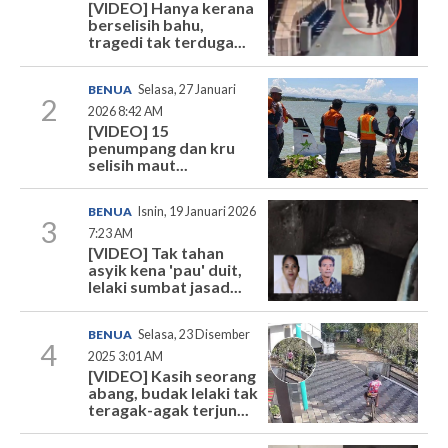
[VIDEO] Hanya kerana
berselisih bahu,
tragedi tak terduga...
BENUA
Selasa, 27 Januari
2
2026 8:42 AM
[VIDEO] 15
penumpang dan kru
selisih maut...
BENUA
Isnin, 19 Januari 2026
3
7:23 AM
[VIDEO] Tak tahan
asyik kena 'pau' duit,
lelaki sumbat jasad...
BENUA
Selasa, 23 Disember
4
2025 3:01 AM
[VIDEO] Kasih seorang
abang, budak lelaki tak
teragak-agak terjun...