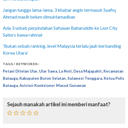
Jangan tunggu lama-lama, 3 khabar angin termasuk Syafiq
Ahmad masih belum dimuktamadkan
Ada 3 sebab perpindahan Safuwan Baharuddin ke Lion City
Sailors bawa rahmat
'Bukan sebab ranking, level Malaysia terlalu jauh berbanding
Korea Utara'
TAGS / KEYWORDS :
,
,
,
,
Petani Ditelan Ular
Ular Sawa
La Noti
Desa Majapahit
Kecamatan
,
,
,
Batauga
Kabupaten Buton Selatan
Sulawesi Tenggara
Ketua Polis
,
Batauga
Asisten Komisioner Masud Gunawan
Sejauh manakah artikel ini memberi manfaat?