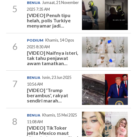
BENUA
Jumaat, 21 November
5
2025 7:35 AM
[VIDEO] Penuh tipu
helah, polis Turkiye
menyamar jadi...
PODIUM
Khamis, 14 Ogos
6
2025 8:30 AM
[VIDEO] Naifnya isteri,
tak tahu penjawat
awam tamatkan...
BENUA
Isnin, 23 Jun 2025
7
10:56 AM
[VIDEO] 'Trump
berambus', rakyat
sendiri marah...
BENUA
Khamis, 15 Mei 2025
8
11:08 AM
[VIDEO] TikToker
jelita Mexico maut