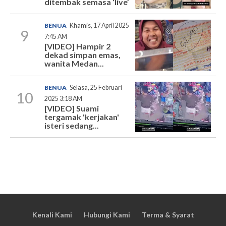
ditembak semasa ‘live’
BENUA
Khamis, 17 April 2025
9
7:45 AM
[VIDEO] Hampir 2
dekad simpan emas,
wanita Medan...
BENUA
Selasa, 25 Februari
10
2025 3:18 AM
[VIDEO] Suami
tergamak 'kerjakan'
isteri sedang...
Kenali Kami
Hubungi Kami
Terma & Syarat