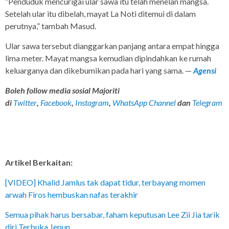
“Penduduk mencurigai ular sawa itu telah menelan mangsa.
Setelah ular itu dibelah, mayat La Noti ditemui di dalam
perutnya,” tambah Masud.
Ular sawa tersebut dianggarkan panjang antara empat hingga
lima meter. Mayat mangsa kemudian dipindahkan ke rumah
keluarganya dan dikebumikan pada hari yang sama. —
Agensi
Boleh follow media sosial Majoriti
di
Twitter
,
Facebook
,
Instagram
,
WhatsApp Channel
dan
Telegram
Artikel Berkaitan:
[VIDEO] Khalid Jamlus tak dapat tidur, terbayang momen
arwah Firos hembuskan nafas terakhir
Semua pihak harus bersabar, faham keputusan Lee Zii Jia tarik
diri Terbuka Jepun