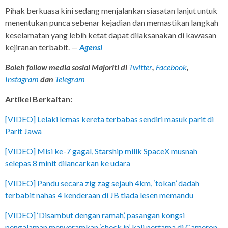
Pihak berkuasa kini sedang menjalankan siasatan lanjut untuk
menentukan punca sebenar kejadian dan memastikan langkah
keselamatan yang lebih ketat dapat dilaksanakan di kawasan
kejiranan terbabit. —
Agensi
Boleh follow media sosial Majoriti di
Twitter
,
Facebook
,
Instagram
da
n
Telegram
Artikel Berkaitan:
[VIDEO] Lelaki lemas kereta terbabas sendiri masuk parit di
Parit Jawa
[VIDEO] Misi ke-7 gagal, Starship milik SpaceX musnah
selepas 8 minit dilancarkan ke udara
[VIDEO] Pandu secara zig zag sejauh 4km, ‘tokan’ dadah
terbabit nahas 4 kenderaan di JB tiada lesen memandu
[VIDEO] ‘Disambut dengan ramah’, pasangan kongsi
pengalaman menyeramkan ‘check in’ kali pertama di Cameron