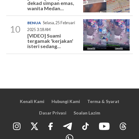
dekad simpan emas,
wanita Medan...
BENUA
Selasa, 25 Februari
10
2025 3:18 AM
[VIDEO] Suami
tergamak 'kerjakan'
isteri sedang...
Kenali Kami
Hubungi Kami
Terma & Syarat
Dasar Privasi
Soalan Lazim