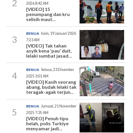
2
2026 8:42 AM
[VIDEO] 15
penumpang dan kru
selisih maut...
BENUA
Isnin, 19 Januari 2026
3
7:23 AM
[VIDEO] Tak tahan
asyik kena 'pau' duit,
lelaki sumbat jasad...
BENUA
Selasa, 23 Disember
4
2025 3:01 AM
[VIDEO] Kasih seorang
abang, budak lelaki tak
teragak-agak terjun...
BENUA
Jumaat, 21 November
5
2025 7:35 AM
[VIDEO] Penuh tipu
helah, polis Turkiye
menyamar jadi...