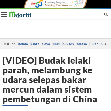
Toggle navigation
TOPIK:
Bonda
Cinta
Gaya
Hias
Sukses
Massa
Tular
Kes
[VIDEO] Budak lelaki
parah, melambung ke
udara selepas bakar
mercun dalam sistem
pembetungan di China