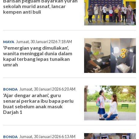
Barisan peguam bayarkan yuran
sekolah murid asnaf, lancar
kempen anti buli
MAYA
Jumaat, 30 Januari 2026 7:18 AM
'Pemergian yang dimuliakan',
wanita meninggal dunia dalam
kapal terbang lepas tunaikan
umrah
BONDA
Jumaat, 30 Januari 2026 6:20 AM
'Ajar dengar arahan', guru
senarai perkara ibu bapa perlu
buat sebelum anak masuk
Darjah 1
BONDA
Jumaat, 30 Januari 2026 6:13 AM