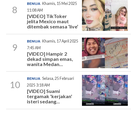
BENUA
Khamis, 15 Mei 2025
8
11:08 AM
[VIDEO] TikToker
jelita Mexico maut
ditembak semasa ‘live’
BENUA
Khamis, 17 April 2025
9
7:45 AM
[VIDEO] Hampir 2
dekad simpan emas,
wanita Medan...
BENUA
Selasa, 25 Februari
10
2025 3:18 AM
[VIDEO] Suami
tergamak 'kerjakan'
isteri sedang...