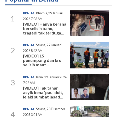
BENUA
Khamis, 29 Januari
1
2026 7:06 AM
[VIDEO] Hanya kerana
berselisih bahu,
tragedi tak terduga...
BENUA
Selasa, 27 Januari
2
2026 8:42 AM
[VIDEO] 15
penumpang dan kru
selisih maut...
BENUA
Isnin, 19 Januari 2026
3
7:23 AM
[VIDEO] Tak tahan
asyik kena 'pau' duit,
lelaki sumbat jasad...
BENUA
Selasa, 23 Disember
4
2025 3:01 AM