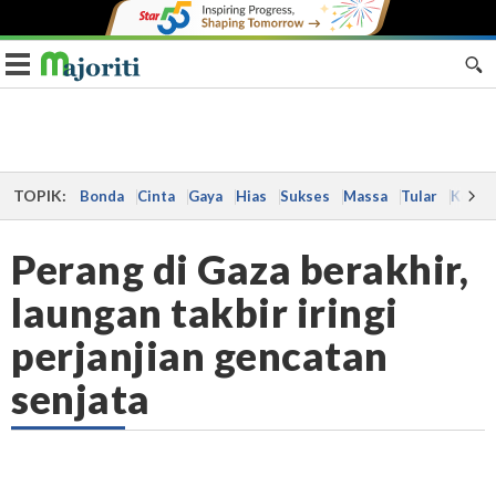
Toggle navigation
TOPIK:
Bonda
Cinta
Gaya
Hias
Sukses
Massa
Tular
Kes
Perang di Gaza berakhir,
laungan takbir iringi
perjanjian gencatan
senjata