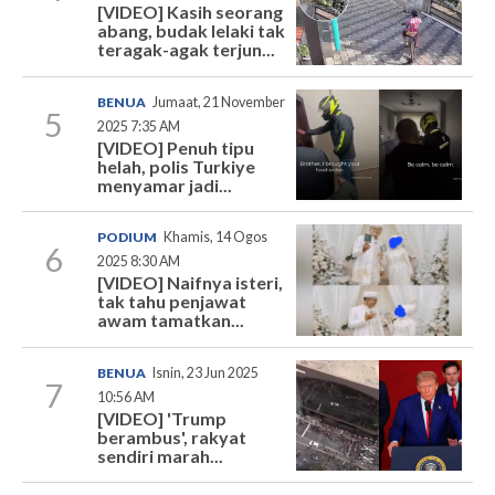
[VIDEO] Kasih seorang
abang, budak lelaki tak
teragak-agak terjun...
BENUA
Jumaat, 21 November
5
2025 7:35 AM
[VIDEO] Penuh tipu
helah, polis Turkiye
menyamar jadi...
PODIUM
Khamis, 14 Ogos
6
2025 8:30 AM
[VIDEO] Naifnya isteri,
tak tahu penjawat
awam tamatkan...
BENUA
Isnin, 23 Jun 2025
7
10:56 AM
[VIDEO] 'Trump
berambus', rakyat
sendiri marah...