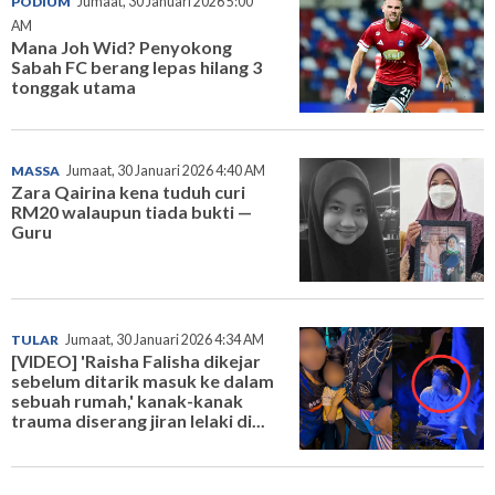
PODIUM
Jumaat, 30 Januari 2026 5:00
AM
Mana Joh Wid? Penyokong
Sabah FC berang lepas hilang 3
tonggak utama
MASSA
Jumaat, 30 Januari 2026 4:40 AM
Zara Qairina kena tuduh curi
RM20 walaupun tiada bukti —
Guru
TULAR
Jumaat, 30 Januari 2026 4:34 AM
[VIDEO] 'Raisha Falisha dikejar
sebelum ditarik masuk ke dalam
sebuah rumah,' kanak-kanak
trauma diserang jiran lelaki di...