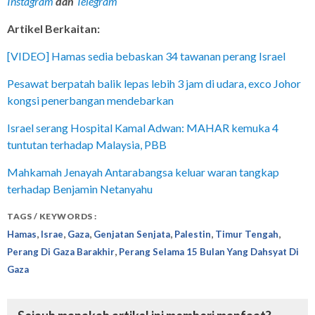
Instagram
dan
Telegram
Artikel Berkaitan:
[VIDEO] Hamas sedia bebaskan 34 tawanan perang Israel
Pesawat berpatah balik lepas lebih 3 jam di udara, exco Johor
kongsi penerbangan mendebarkan
Israel serang Hospital Kamal Adwan: MAHAR kemuka 4
tuntutan terhadap Malaysia, PBB
Mahkamah Jenayah Antarabangsa keluar waran tangkap
terhadap Benjamin Netanyahu
TAGS / KEYWORDS :
,
,
,
,
,
,
Hamas
Israe
Gaza
Genjatan Senjata
Palestin
Timur Tengah
,
Perang Di Gaza Barakhir
Perang Selama 15 Bulan Yang Dahsyat Di
Gaza