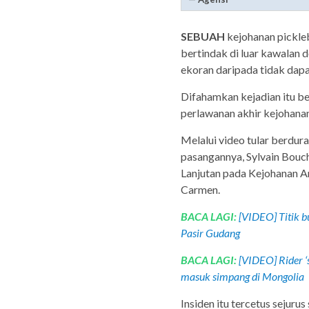
SEBUAH
kejohanan pickleb
bertindak di luar kawalan
ekoran daripada tidak dap
Difahamkan kejadian itu b
perlawanan akhir kejohanan
Melalui video tular berdur
pasangannya, Sylvain Bouc
Lanjutan pada Kejohanan A
Carmen.
BACA LAGI:
[VIDEO] Titik b
Pasir Gudang
BACA LAGI:
[VIDEO] Rider ‘
masuk simpang di Mongolia
Insiden itu tercetus sejur