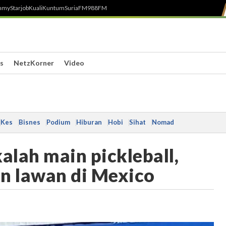
h
myStarjob
Kuali
Kuntum
SuriaFM
988FM
s
NetzKorner
Video
Kes
Bisnes
Podium
Hiburan
Hobi
Sihat
Nomad
alah main pickleball,
in lawan di Mexico