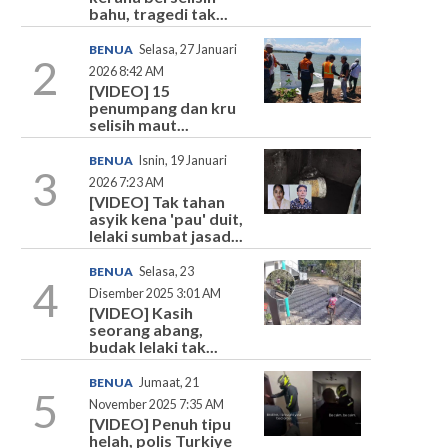
bahu, tragedi tak...
BENUA
Selasa, 27 Januari
2
2026 8:42 AM
[VIDEO] 15
penumpang dan kru
selisih maut...
BENUA
Isnin, 19 Januari
3
2026 7:23 AM
[VIDEO] Tak tahan
asyik kena 'pau' duit,
lelaki sumbat jasad...
BENUA
Selasa, 23
4
Disember 2025 3:01 AM
[VIDEO] Kasih
seorang abang,
budak lelaki tak...
BENUA
Jumaat, 21
5
November 2025 7:35 AM
[VIDEO] Penuh tipu
helah, polis Turkiye