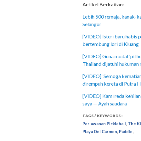
Artikel Berkaitan:
Lebih 500 remaja, kanak-ka
Selangor
[VIDEO] Isteri baru habis 
bertembung lori di Kluang
[VIDEO] Guna modal 'pil he
Thailand dijatuhi hukuman 
[VIDEO] 'Semoga kematian t
dirempuh kereta di Putra H
[VIDEO] Kami reda kehilan
saya — Ayah saudara
TAGS / KEYWORDS :
,
Perlawanan Pickleball
The Ki
,
,
Playa Del Carmen
Paddle