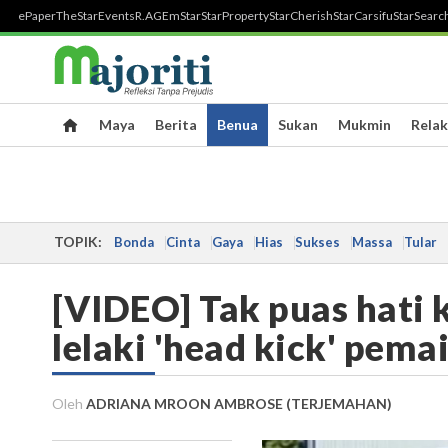
ePaper
TheStar
Events
R.AGE
mStar
StarProperty
StarCherish
StarCarsifu
StarSearc
Maya
Berita
Benua
Sukan
Mukmin
Relak
TOPIK:
Bonda
Cinta
Gaya
Hias
Sukses
Massa
Tular
[VIDEO] Tak puas hati k
lelaki 'head kick' pema
Oleh
ADRIANA MROON AMBROSE (TERJEMAHAN)