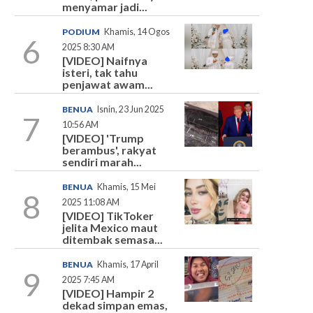
menyamar jadi...
PODIUM
Khamis, 14 Ogos
6
2025 8:30 AM
[VIDEO] Naifnya
isteri, tak tahu
penjawat awam...
BENUA
Isnin, 23 Jun 2025
7
10:56 AM
[VIDEO] 'Trump
berambus', rakyat
sendiri marah...
BENUA
Khamis, 15 Mei
8
2025 11:08 AM
[VIDEO] TikToker
jelita Mexico maut
ditembak semasa...
BENUA
Khamis, 17 April
9
2025 7:45 AM
[VIDEO] Hampir 2
dekad simpan emas,