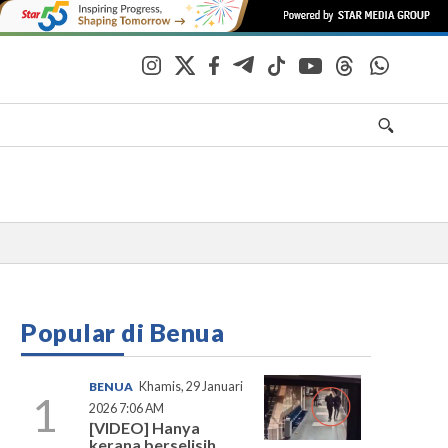
Popular di Benua
BENUA
Khamis, 29 Januari
1
2026 7:06 AM
[VIDEO] Hanya
kerana berselisih