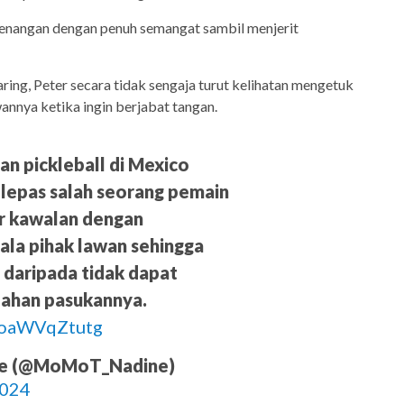
menangan dengan penuh semangat sambil menjerit
aring, Peter secara tidak sengaja turut kelihatan mengetuk
annya ketika ingin berjabat tangan.
n pickleball di Mexico
elepas salah seorang pemain
ar kawalan dengan
la pihak lawan sehingga
 daripada tidak dapat
ahan pasukannya.
m/oaWVqZtutg
ne (@MoMoT_Nadine)
2024