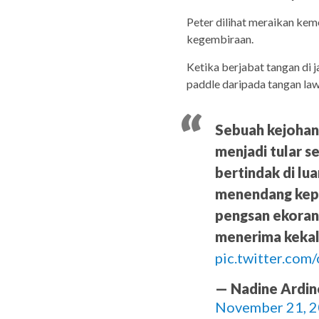
Peter dilihat meraikan ke
kegembiraan.
Ketika berjabat tangan di j
paddle daripada tangan law
Sebuah kejohana
menjadi tular s
bertindak di lu
menendang kepa
pengsan ekoran
menerima kekal
pic.twitter.co
— Nadine Ardi
November 21, 