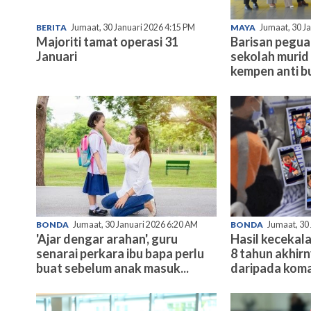
BERITA
Jumaat, 30 Januari 2026 4:15 PM
MAYA
Jumaat, 30 J
Majoriti tamat operasi 31
Barisan pegu
Januari
sekolah murid 
kempen anti bu
BONDA
Jumaat, 30 Januari 2026 6:20 AM
BONDA
Jumaat, 30
'Ajar dengar arahan', guru
Hasil kecekala
senarai perkara ibu bapa perlu
8 tahun akhir
buat sebelum anak masuk...
daripada koma