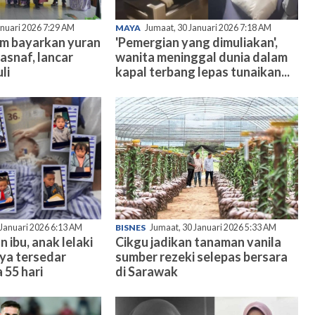
anuari 2026 7:29 AM
MAYA
Jumaat, 30 Januari 2026 7:18 AM
am bayarkan yuran
'Pemergian yang dimuliakan',
asnaf, lancar
wanita meninggal dunia dalam
li
kapal terbang lepas tunaikan...
 Januari 2026 6:13 AM
BISNES
Jumaat, 30 Januari 2026 5:33 AM
n ibu, anak lelaki
Cikgu jadikan tanaman vanila
nya tersedar
sumber rezeki selepas bersara
 55 hari
di Sarawak