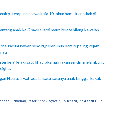
nak perempuan seawal usia 10 tahun hamil luar nikah di
pantang anak ke-2 sayu suami maut kereta hilang kawalan
rba' racuni kawan sendiri, pembunuh bersiri paling kejam
mati
erbela', lelaki sayu lihat rakaman rakan sendiri melambung
eights
gan Naura, arwah adalah satu-satunya anak tunggal kakak
,
,
,
tchen Pickleball
Peter Shonk
Sylvain Bouchard
Pickleball Club