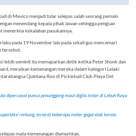
all di Mexico menjadi tular selepas salah seorang pemain
 dengan menendang kepala pihak lawan sehingga pengsan
at menerima kekalahan pasukannya.
erlaku pada 19 November lalu pada sekali gus mencemari
 tersebut.
asi lebih seminit itu memaparkan detik ketika Peter Shonk dan
hard, meraikan kemenangan mereka dalam kategori Lelaki
ntarabangsa Quintana Roo di Pickleball Club Playa Del
uta dipercayai punca penunggang maut digilis treler di Lebuh Raya
superbike’ rentung, terseret beberapa meter gagal elak kereta
us selepas mata kemenangan diumumkan.