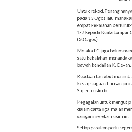
Untuk rekod, Penang hany
pada 13 Ogos lalu, manaka
empat kekalahan berturut-t
1-2 kepada Kuala Lumpur C
(30 Ogos).
Melaka FC juga belum menu
satu kekalahan, menandaka
bawah kendalian K. Devan.
Keadaan tersebut menimbul
kesiapsiagaan barisan juru
Super musim ini.
Kegagalan untuk mengutip
dalam carta liga, malah m
saingan mereka musim ini.
Setiap pasukan perlu seger