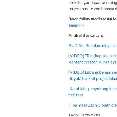
efektif agar dapat bersain
terjerumus ke zon bahaya 
Boleh follow media sosial Ma
Telegram
Artikel Berkaitan:
BUDI95: Bekalan minyak, t
[VIDEO] 'Tangkap saja kalau
'content creator' di Malays
[VIDEO] Lubang benam seda
disyaki berkait projek lalu
'Kami tahu penyokong kece
hati fans
Tiba masa Zach Clough dite
TAGS / KEYWORDS :