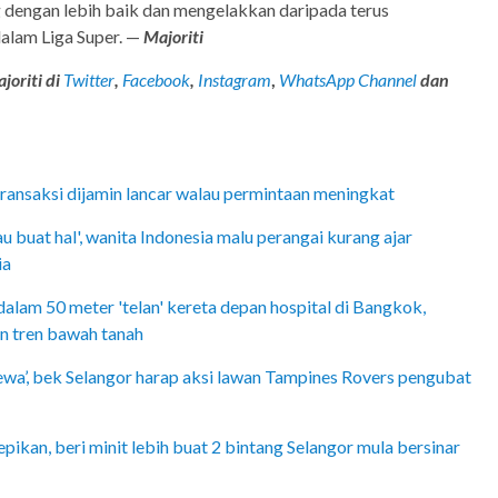
g dengan lebih baik dan mengelakkan daripada terus
dalam Liga Super. —
Majoriti
joriti di
Twitter
,
Facebook
,
Instagram
,
WhatsApp Channel
dan
ransaksi dijamin lancar walau permintaan meningkat
 buat hal', wanita Indonesia malu perangai kurang ajar
ia
lam 50 meter 'telan' kereta depan hospital di Bangkok,
an tren bawah tanah
wa’, bek Selangor harap aksi lawan Tampines Rovers pengubat
pikan, beri minit lebih buat 2 bintang Selangor mula bersinar