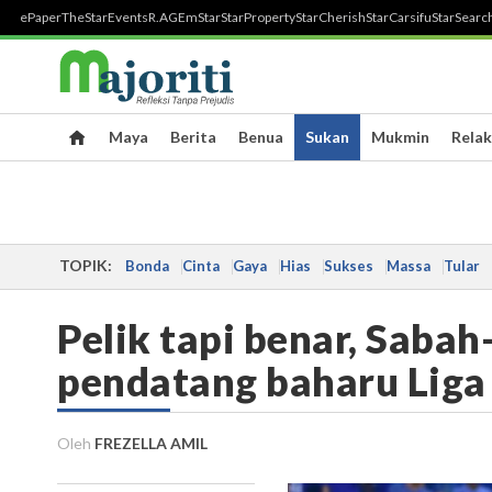
ePaper
TheStar
Events
R.AGE
mStar
StarProperty
StarCherish
StarCarsifu
StarSearc
Maya
Berita
Benua
Sukan
Mukmin
Relak
TOPIK:
Bonda
Cinta
Gaya
Hias
Sukses
Massa
Tular
Pelik tapi benar, Sabah
pendatang baharu Liga
Oleh
FREZELLA AMIL