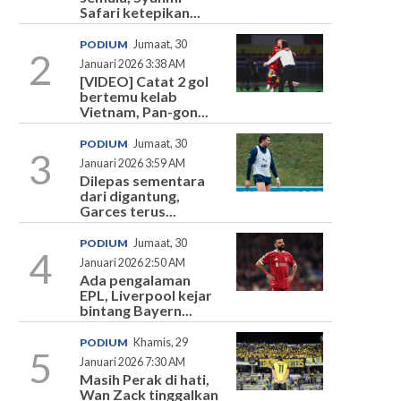
Safari ketepikan...
PODIUM
Jumaat, 30
2
Januari 2026 3:38 AM
[VIDEO] Catat 2 gol
bertemu kelab
Vietnam, Pan-gon...
PODIUM
Jumaat, 30
3
Januari 2026 3:59 AM
Dilepas sementara
dari digantung,
Garces terus...
PODIUM
Jumaat, 30
4
Januari 2026 2:50 AM
Ada pengalaman
EPL, Liverpool kejar
bintang Bayern...
PODIUM
Khamis, 29
5
Januari 2026 7:30 AM
Masih Perak di hati,
Wan Zack tinggalkan