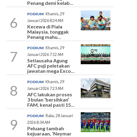
Penang demi kelab...
PODIUM
Khamis, 29
6
Januari 2026 8:24 AM
Kecewa di Piala
Malaysia, tonggak
Penang mahu...
PODIUM
Khamis, 29
7
Januari 2026 7:12 AM
Setiausaha Agung
AFC puji peletakan
jawatan mega Exco...
PODIUM
Khamis, 29
8
Januari 2026 7:23 AM
AFC lakukan proses
3 bulan ‘bersihkan’
FAM, kenal pasti 15...
PODIUM
Rabu, 28 Januari
9
2026 8:34 AM
Peluang tambah
kejuaraan, ‘Neymar