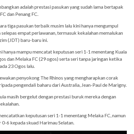
bangkan adalah prestasi pasukan yang sudah lama bertapak
 FC dan Penang FC.
ara tiga pasukan terbaik musim lalu kini hanya mengumpul
han selepas empat perlawanan, termasuk kekalahan memalukan
zim (JDT) baru-baru ini.
ini hanya mampu mencatat keputusan seri 1-1 menentang Kuala
s dan Melaka FC (29 ogos) serta seri tanpa jaringan ketika
ada 23 Ogos lalu.
ecewakan penyokong The Rhinos yang mengharapkan corak
ipada pengendali baharu dari Australia, Jean-Paul de Marigny.
pula masih bergelut dengan prestasi buruk mereka dengan
kekalahan.
ncatatkan keputusan seri 1-1 menentang Melaka FC, namun
 0-6 kepada skuad Harimau Selatan.