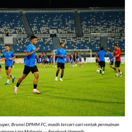
uper, Brunei DPMM FC, masih tercari-cari rentak permainan
saingan Liga Malaysia
. —
Facebook/dpmmfc