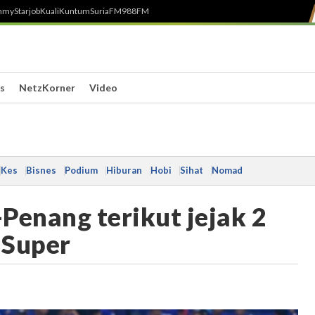
h
myStarjob
Kuali
Kuntum
SuriaFM
988FM
s
NetzKorner
Video
Kes
Bisnes
Podium
Hiburan
Hobi
Sihat
Nomad
-Penang terikut jejak 2
 Super