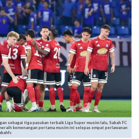
n sebagai tiga pasukan terbaik Liga Super musim lalu, Sabah FC
k meraih kemenangan pertama musim ini selepas empat perlawanan
abahfc