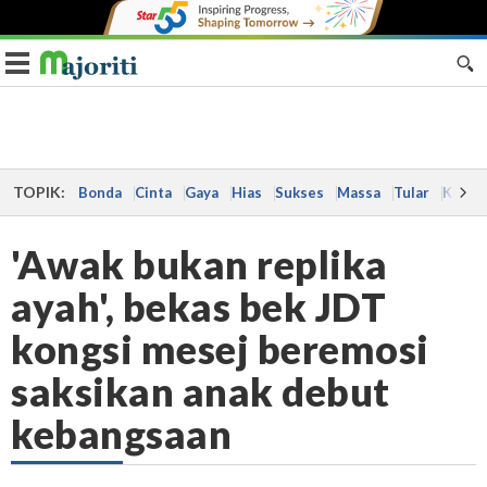
Toggle navigation
TOPIK:
Bonda
Cinta
Gaya
Hias
Sukses
Massa
Tular
Kes
'Awak bukan replika
ayah', bekas bek JDT
kongsi mesej beremosi
saksikan anak debut
kebangsaan