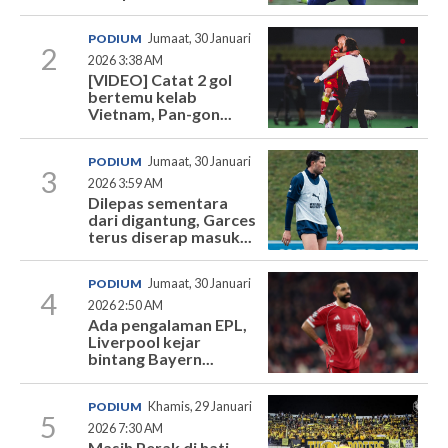
PODIUM
Jumaat, 30 Januari
2
2026 3:38 AM
[VIDEO] Catat 2 gol
bertemu kelab
Vietnam, Pan-gon...
PODIUM
Jumaat, 30 Januari
3
2026 3:59 AM
Dilepas sementara
dari digantung, Garces
terus diserap masuk...
PODIUM
Jumaat, 30 Januari
4
2026 2:50 AM
Ada pengalaman EPL,
Liverpool kejar
bintang Bayern...
PODIUM
Khamis, 29 Januari
5
2026 7:30 AM
Masih Perak di hati,