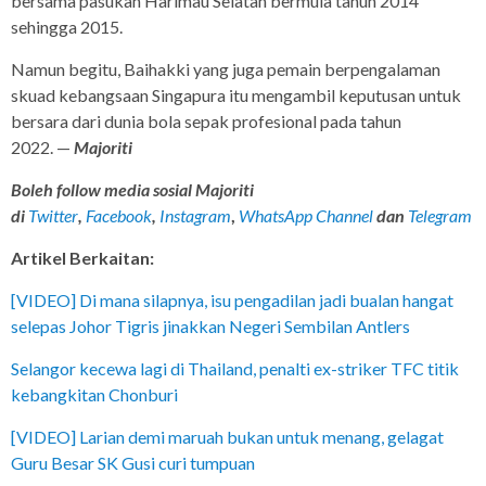
bersama pasukan Harimau Selatan bermula tahun 2014
sehingga 2015.
Namun begitu, Baihakki yang juga pemain berpengalaman
skuad kebangsaan Singapura itu mengambil keputusan untuk
bersara dari dunia bola sepak profesional pada tahun
2022. —
Majoriti
Boleh follow media sosial Majoriti
di
Twitter
,
Facebook
,
Instagram
,
WhatsApp Channel
dan
Telegram
Artikel Berkaitan:
[VIDEO] Di mana silapnya, isu pengadilan jadi bualan hangat
selepas Johor Tigris jinakkan Negeri Sembilan Antlers
Selangor kecewa lagi di Thailand, penalti ex-striker TFC titik
kebangkitan Chonburi
[VIDEO] Larian demi maruah bukan untuk menang, gelagat
Guru Besar SK Gusi curi tumpuan