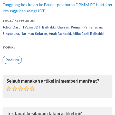
Tanggung kos kelab ke Brunei, pelaburan DPMM FC buktikan
kesungguhan saingi JDT
TAGS / KEYWORDS :
,
,
,
,
Johor Darul Ta'zim
JDT
Baihakki Khaizan
Pemain Pertahanan
,
,
,
Singapura
Harimau Selatan
Anak Baihakki
Mika Bazil Baihakki
TOPIK:
Podium
Sejauh manakah artikel ini memberi manfaat?
Terdapat kesilapan dalam artikel ini?