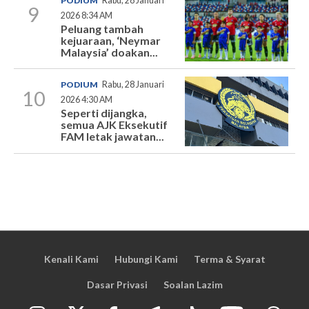
PODIUM
Rabu, 28 Januari
9
2026 8:34 AM
Peluang tambah
kejuaraan, ‘Neymar
Malaysia’ doakan...
PODIUM
Rabu, 28 Januari
10
2026 4:30 AM
Seperti dijangka,
semua AJK Eksekutif
FAM letak jawatan...
Kenali Kami
Hubungi Kami
Terma & Syarat
Dasar Privasi
Soalan Lazim