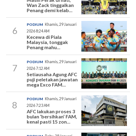
Wan Zack tinggalkan
Penang demi kelab...
PODIUM
Khamis, 29 Januari
6
2026 8:24 AM
Kecewa di Piala
Malaysia, tonggak
Penang mahu...
PODIUM
Khamis, 29 Januari
7
2026 7:12 AM
Setiausaha Agung AFC
puji peletakan jawatan
mega Exco FAM...
PODIUM
Khamis, 29 Januari
8
2026 7:23 AM
AFC lakukan proses 3
bulan ‘bersihkan’ FAM,
kenal pasti 15 zon...