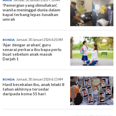
MAYA
Jumaat, 30 Januari 2026 7:18 AM
'Pemergian yang dimuliakan',
wanita meninggal dunia dalam
kapal terbang lepas tunaikan
umrah
BONDA
Jumaat, 30 Januari 2026 6:20 AM
'Ajar dengar arahan', guru
senarai perkara ibu bapa perlu
buat sebelum anak masuk
Darjah 1
BONDA
Jumaat, 30 Januari 2026 6:13 AM
Hasil kecekalan ibu, anak lelaki 8
tahun akhirnya tersedar
daripada koma 55 hari