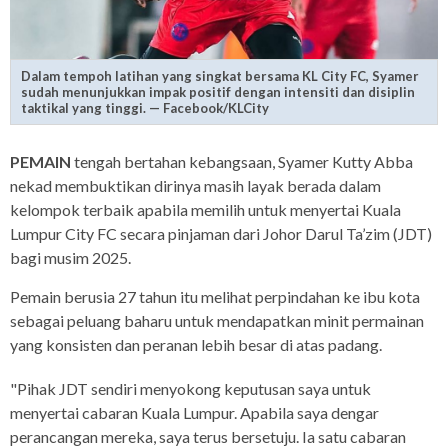
Dalam tempoh latihan yang singkat bersama KL City FC, Syamer
sudah menunjukkan impak positif dengan intensiti dan disiplin
taktikal yang tinggi. — Facebook/KLCity
PEMAIN
tengah bertahan kebangsaan, Syamer Kutty Abba
nekad membuktikan dirinya masih layak berada dalam
kelompok terbaik apabila memilih untuk menyertai Kuala
Lumpur City FC secara pinjaman dari Johor Darul Ta’zim (JDT)
bagi musim 2025.
Pemain berusia 27 tahun itu melihat perpindahan ke ibu kota
sebagai peluang baharu untuk mendapatkan minit permainan
yang konsisten dan peranan lebih besar di atas padang.
"Pihak JDT sendiri menyokong keputusan saya untuk
menyertai cabaran Kuala Lumpur. Apabila saya dengar
perancangan mereka, saya terus bersetuju. Ia satu cabaran