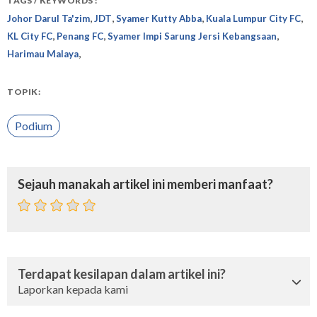
TAGS / KEYWORDS :
,
,
,
,
Johor Darul Ta'zim
JDT
Syamer Kutty Abba
Kuala Lumpur City FC
,
,
,
KL City FC
Penang FC
Syamer Impi Sarung Jersi Kebangsaan
,
Harimau Malaya
TOPIK:
Podium
Sejauh manakah artikel ini memberi manfaat?
Terdapat kesilapan dalam artikel ini?
Laporkan kepada kami