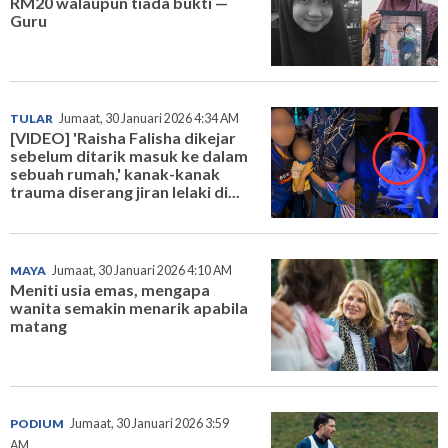
RM20 walaupun tiada bukti —
Guru
TULAR
Jumaat, 30 Januari 2026 4:34 AM
[VIDEO] 'Raisha Falisha dikejar
sebelum ditarik masuk ke dalam
sebuah rumah,' kanak-kanak
trauma diserang jiran lelaki di...
MAYA
Jumaat, 30 Januari 2026 4:10 AM
Meniti usia emas, mengapa
wanita semakin menarik apabila
matang
PODIUM
Jumaat, 30 Januari 2026 3:59
AM