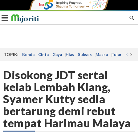
Toggle navigation
TOPIK:
Bonda
Cinta
Gaya
Hias
Sukses
Massa
Tular
Kes
Disokong JDT sertai
kelab Lembah Klang,
Syamer Kutty sedia
bertarung demi rebut
tempat Harimau Malaya