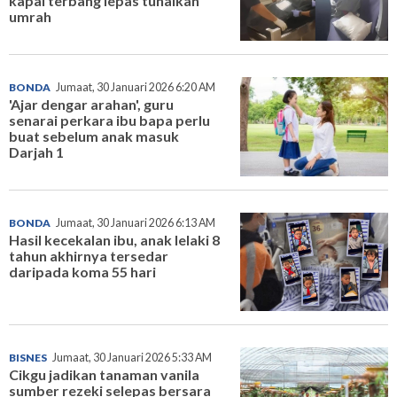
kapal terbang lepas tunaikan
umrah
BONDA
Jumaat, 30 Januari 2026 6:20 AM
'Ajar dengar arahan', guru
senarai perkara ibu bapa perlu
buat sebelum anak masuk
Darjah 1
BONDA
Jumaat, 30 Januari 2026 6:13 AM
Hasil kecekalan ibu, anak lelaki 8
tahun akhirnya tersedar
daripada koma 55 hari
BISNES
Jumaat, 30 Januari 2026 5:33 AM
Cikgu jadikan tanaman vanila
sumber rezeki selepas bersara