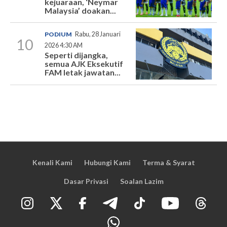
kejuaraan, ‘Neymar
Malaysia’ doakan...
PODIUM
Rabu, 28 Januari
10
2026 4:30 AM
Seperti dijangka,
semua AJK Eksekutif
FAM letak jawatan...
Kenali Kami
Hubungi Kami
Terma & Syarat
Dasar Privasi
Soalan Lazim