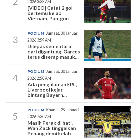
2
2026 3:38 AM
[VIDEO] Catat 2 gol
bertemu kelab
Vietnam, Pan-gon...
PODIUM
Jumaat, 30 Januari
3
2026 3:59 AM
Dilepas sementara
dari digantung, Garces
terus diserap masuk...
PODIUM
Jumaat, 30 Januari
4
2026 2:50 AM
Ada pengalaman EPL,
Liverpool kejar
bintang Bayern...
PODIUM
Khamis, 29 Januari
5
2026 7:30 AM
Masih Perak di hati,
Wan Zack tinggalkan
Penang demi kelab...