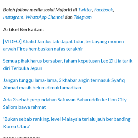
Boleh follow media sosial Majoriti di
Twitter
,
Facebook
,
Instagram
,
WhatsApp Channel
dan
Telegram
Artikel Berkaitan:
[VIDEO] Khalid Jamlus tak dapat tidur, terbayang momen
arwah Firos hembuskan nafas terakhir
Semua pihak harus bersabar, faham keputusan Lee Zii Jia tarik
diri Terbuka Jepun
Jangan tunggu lama-lama, 3 khabar angin termasuk Syafiq
Ahmad masih belum dimuktamadkan
Ada 3 sebab perpindahan Safuwan Baharuddin ke Lion City
Sailors bawa rahmat
'Bukan sebab ranking, level Malaysia terlalu jauh berbanding
Korea Utara'