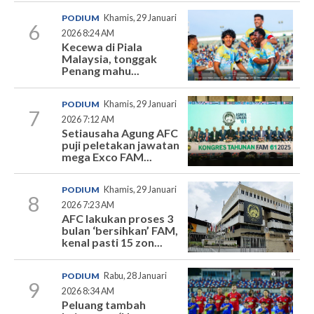
PODIUM
Khamis, 29 Januari
6
2026 8:24 AM
Kecewa di Piala
Malaysia, tonggak
Penang mahu...
PODIUM
Khamis, 29 Januari
7
2026 7:12 AM
Setiausaha Agung AFC
puji peletakan jawatan
mega Exco FAM...
PODIUM
Khamis, 29 Januari
8
2026 7:23 AM
AFC lakukan proses 3
bulan ‘bersihkan’ FAM,
kenal pasti 15 zon...
PODIUM
Rabu, 28 Januari
9
2026 8:34 AM
Peluang tambah