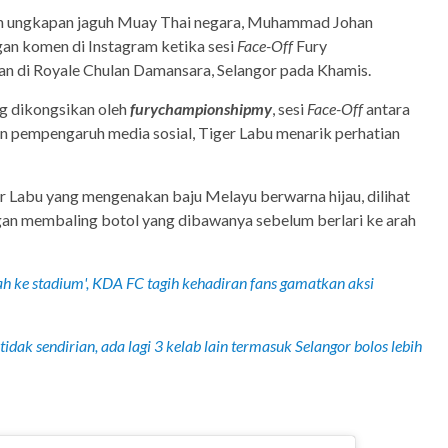
h ungkapan jaguh Muay Thai negara, Muhammad Johan
gan komen di Instagram ketika sesi
Face-Off
Fury
n di Royale Chulan Damansara, Selangor pada Khamis.
g dikongsikan oleh
furychampionshipmy
, sesi
Face-Off
antara
n pempengaruh media sosial, Tiger Labu menarik perhatian
r Labu yang mengenakan baju Melayu berwarna hijau, dilihat
n membaling botol yang dibawanya sebelum berlari ke arah
h ke stadium', KDA FC tagih kehadiran fans gamatkan aksi
idak sendirian, ada lagi 3 kelab lain termasuk Selangor bolos lebih