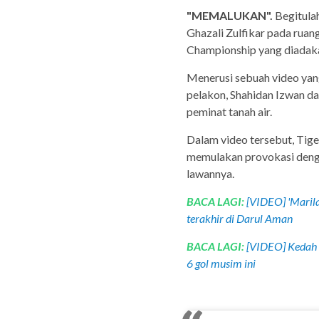
"MEMALUKAN".
Begitula
Ghazali Zulfikar pada ruan
Championship yang diadaka
Menerusi sebuah video yan
pelakon, Shahidan Izwan da
peminat tanah air.
Dalam video tersebut, Tige
memulakan provokasi denga
lawannya.
BACA LAGI:
[VIDEO] 'Marila
terakhir di Darul Aman
BACA LAGI:
[VIDEO] Kedah t
6 gol musim ini