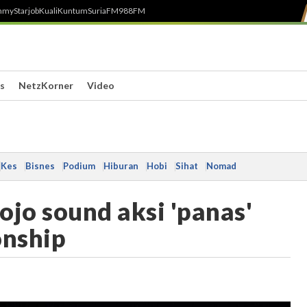
h
myStarjob
Kuali
Kuntum
SuriaFM
988FM
s
NetzKorner
Video
Kes
Bisnes
Podium
Hiburan
Hobi
Sihat
Nomad
ojo sound aksi 'panas'
onship