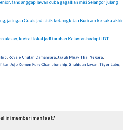
nior, fans anggap lawan cuba gagalkan misi Selangor julang
g, jaringan Cools jadi titik kebangkitan Buriram ke suku akhir
 alasan, kudrat lokal jadi taruhan Kelantan hadapi JDT
,
,
,
ship
Royale Chulan Damansara
Jaguh Muay Thai Negara
,
,
,
,
fikar
Jojo Komen Fury Championship
Shahidan Izwan
Tiger Labu
el ini memberi manfaat?