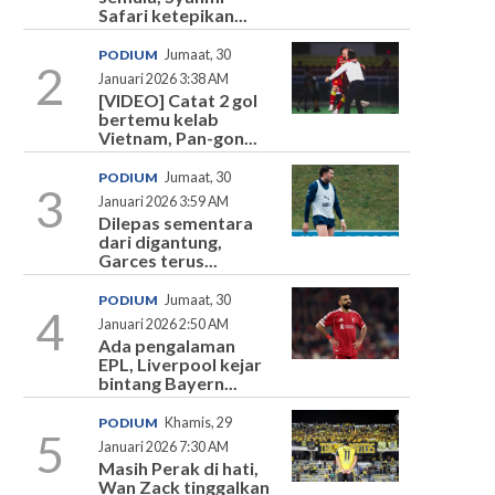
Safari ketepikan...
PODIUM
Jumaat, 30
2
Januari 2026 3:38 AM
[VIDEO] Catat 2 gol
bertemu kelab
Vietnam, Pan-gon...
PODIUM
Jumaat, 30
3
Januari 2026 3:59 AM
Dilepas sementara
dari digantung,
Garces terus...
PODIUM
Jumaat, 30
4
Januari 2026 2:50 AM
Ada pengalaman
EPL, Liverpool kejar
bintang Bayern...
PODIUM
Khamis, 29
5
Januari 2026 7:30 AM
Masih Perak di hati,
Wan Zack tinggalkan