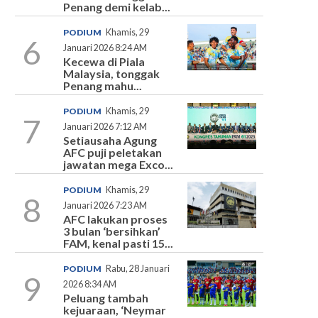
Penang demi kelab...
PODIUM
Khamis, 29
6
Januari 2026 8:24 AM
Kecewa di Piala
Malaysia, tonggak
Penang mahu...
PODIUM
Khamis, 29
7
Januari 2026 7:12 AM
Setiausaha Agung
AFC puji peletakan
jawatan mega Exco...
PODIUM
Khamis, 29
8
Januari 2026 7:23 AM
AFC lakukan proses
3 bulan ‘bersihkan’
FAM, kenal pasti 15...
PODIUM
Rabu, 28 Januari
9
2026 8:34 AM
Peluang tambah
kejuaraan, ‘Neymar