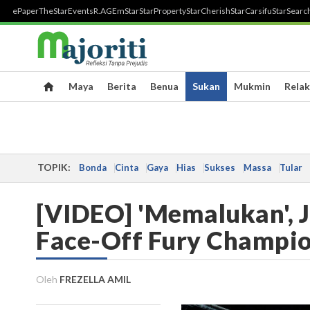
ePaper
TheStar
Events
R.AGE
mStar
StarProperty
StarCherish
StarCarsifu
StarSearc
Maya
Berita
Benua
Sukan
Mukmin
Relak
TOPIK:
Bonda
Cinta
Gaya
Hias
Sukses
Massa
Tular
[VIDEO] 'Memalukan', J
Face-Off Fury Champi
Oleh
FREZELLA AMIL