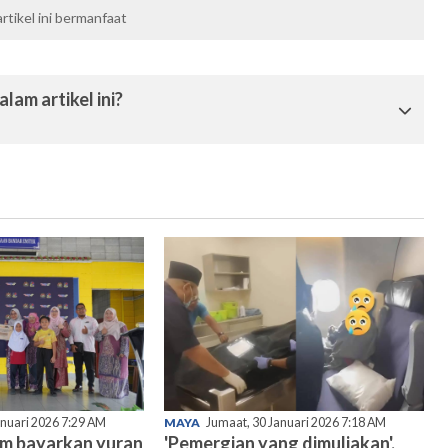
tikel ini bermanfaat
lam artikel ini?
anuari 2026 7:29 AM
MAYA
Jumaat, 30 Januari 2026 7:18 AM
am bayarkan yuran
'Pemergian yang dimuliakan',