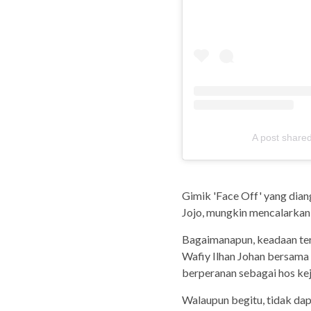
A post share
Gimik 'Face Off' yang dia
Jojo, mungkin mencalarkan 
Bagaimanapun, keadaan ter
Wafiy Ilhan Johan bersam
berperanan sebagai hos ke
Walaupun begitu, tidak da