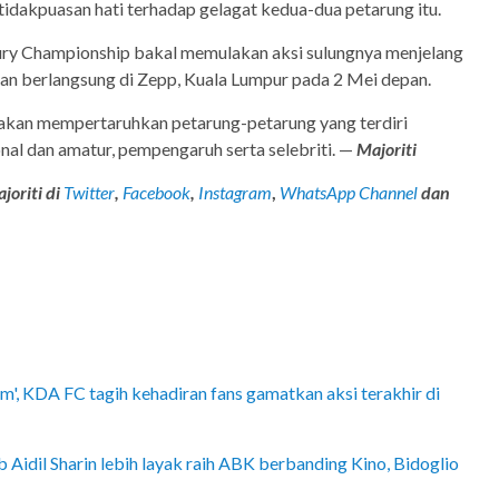
idakpuasan hati terhadap gelagat kedua-dua petarung itu.
ry Championship bakal memulakan aksi sulungnya menjelang
kan berlangsung di Zepp, Kuala Lumpur pada 2 Mei depan.
 akan mempertaruhkan petarung-petarung yang terdiri
nal dan amatur, pempengaruh serta selebriti. —
Majoriti
joriti di
Twitter
,
Facebook
,
Instagram
,
WhatsApp Channel
dan
m', KDA FC tagih kehadiran fans gamatkan aksi terakhir di
ab Aidil Sharin lebih layak raih ABK berbanding Kino, Bidoglio