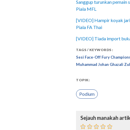
Sanggup turunkan pemain se
Piala MFL
[VIDEO] Hampir koyak jarin
Piala FA Thai
[VIDEO] Tiada import bukan
TAGS / KEYWORDS :
Sesi Face-Off Fury Champion
Muhammad Johan Ghazali Zul
TOPIK:
Podium
Sejauh manakah artik