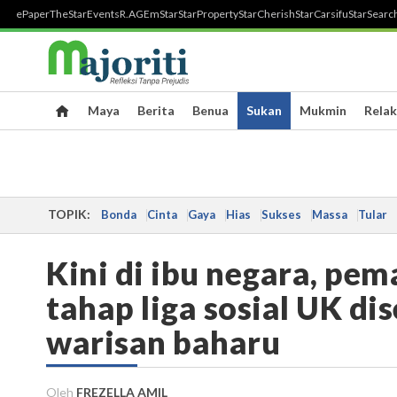
ePaper
TheStar
Events
R.AGE
mStar
StarProperty
StarCherish
StarCarsifu
StarSearc
Maya
Berita
Benua
Sukan
Mukmin
Relak
TOPIK:
Bonda
Cinta
Gaya
Hias
Sukses
Massa
Tular
Kini di ibu negara, pe
tahap liga sosial UK di
warisan baharu
Oleh
FREZELLA AMIL