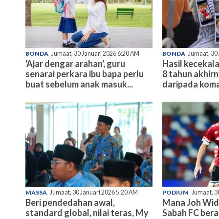
BONDA
Jumaat, 30 Januari 2026 6:20 AM
BONDA
Jumaat, 30
'Ajar dengar arahan', guru
Hasil kecekala
senarai perkara ibu bapa perlu
8 tahun akhir
buat sebelum anak masuk...
daripada koma
MASSA
Jumaat, 30 Januari 2026 5:20 AM
PODIUM
Jumaat, 3
Beri pendedahan awal,
Mana Joh Wid
standard global, nilai teras, My
Sabah FC bera