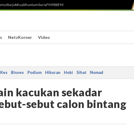
h
myStarjob
Kuali
Kuntum
SuriaFM
988FM
s
NetzKorner
Video
Kes
Bisnes
Podium
Hiburan
Hobi
Sihat
Nomad
main kacukan sekadar
sebut-sebut calon bintang