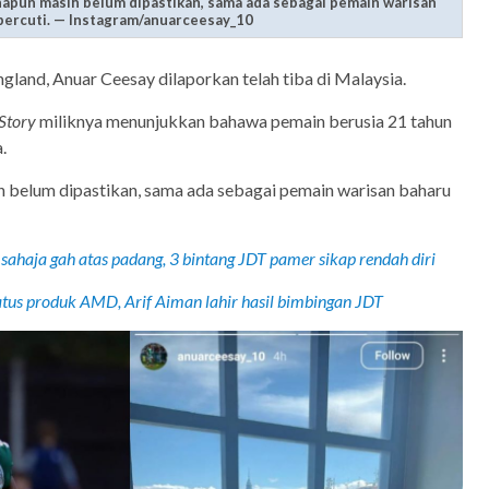
apun masih belum dipastikan, sama ada sebagai pemain warisan
bercuti. — Instagram/anuarceesay_10
ngland, Anuar Ceesay dilaporkan telah tiba di Malaysia.
 Story
miliknya menunjukkan bahawa pemain berusia 21 tahun
.
 belum dipastikan, sama ada sebagai pemain warisan baharu
ahaja gah atas padang, 3 bintang JDT pamer sikap rendah diri
tus produk AMD, Arif Aiman lahir hasil bimbingan JDT