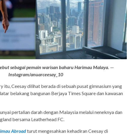
-sebut sebagai pemain warisan baharu Harimau Malaya.
—
Instagram/anuarceesay_10
ory
itu, Ceesay dilihat berada di sebuah pusat gimnasium yang
n latar belakang bangunan Berjaya Times Square dan kawasan
yai pertalian darah dengan Malaysia melalui neneknya dan
 England bersama Leatherhead FC.
imau Abroad
turut mengesahkan kehadiran Ceesay di