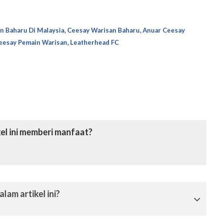
,
,
n Baharu Di Malaysia
Ceesay Warisan Baharu
Anuar Ceesay
,
eesay Pemain Warisan
Leatherhead FC
el ini memberi manfaat?
lam artikel ini?