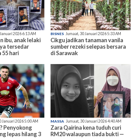
 Januari 2026 6:13 AM
BISNES
Jumaat, 30 Januari 2026 5:33 AM
n ibu, anak lelaki
Cikgu jadikan tanaman vanila
nya tersedar
sumber rezeki selepas bersara
 55 hari
di Sarawak
0 Januari 2026 5:00 AM
MASSA
Jumaat, 30 Januari 2026 4:40 AM
? Penyokong
Zara Qairina kena tuduh curi
ng lepas hilang 3
RM20 walaupun tiada bukti —