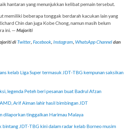
ik hantaran yang menunjukkan kelibat pemain tersebut.
rut memiliki beberapa tonggak berdarah kacukan lain yang
 Richard Chin dan juga Kobe Chong, namun masih belum
a ini. —
Majoriti
joriti di
Twitter
,
Facebook
,
Instagram
,
WhatsApp Channel
dan
fans kelab Liga Super termasuk JDT-TBG kempunan saksikan
si, legenda Peteh beri pesanan buat Badrul Afzan
AMD, Arif Aiman lahir hasil bimbingan JDT
gan dilaporkan tinggalkan Harimau Malaya
k bintang JDT-TBG kini dalam radar kelab Borneo musim