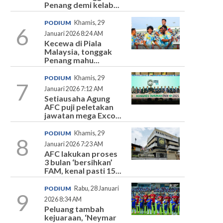
Penang demi kelab...
PODIUM
Khamis, 29
6
Januari 2026 8:24 AM
Kecewa di Piala
Malaysia, tonggak
Penang mahu...
PODIUM
Khamis, 29
7
Januari 2026 7:12 AM
Setiausaha Agung
AFC puji peletakan
jawatan mega Exco...
PODIUM
Khamis, 29
8
Januari 2026 7:23 AM
AFC lakukan proses
3 bulan ‘bersihkan’
FAM, kenal pasti 15...
PODIUM
Rabu, 28 Januari
9
2026 8:34 AM
Peluang tambah
kejuaraan, ‘Neymar