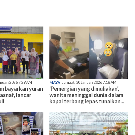
anuari 2026 7:29 AM
MAYA
Jumaat, 30 Januari 2026 7:18 AM
am bayarkan yuran
'Pemergian yang dimuliakan',
asnaf, lancar
wanita meninggal dunia dalam
li
kapal terbang lepas tunaikan...