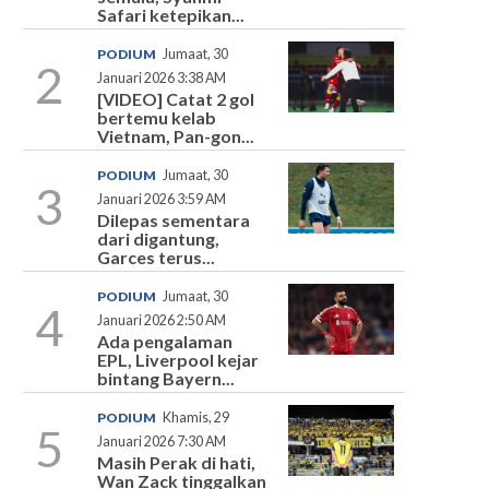
Safari ketepikan...
PODIUM
Jumaat, 30
2
Januari 2026 3:38 AM
[VIDEO] Catat 2 gol
bertemu kelab
Vietnam, Pan-gon...
PODIUM
Jumaat, 30
3
Januari 2026 3:59 AM
Dilepas sementara
dari digantung,
Garces terus...
PODIUM
Jumaat, 30
4
Januari 2026 2:50 AM
Ada pengalaman
EPL, Liverpool kejar
bintang Bayern...
PODIUM
Khamis, 29
5
Januari 2026 7:30 AM
Masih Perak di hati,
Wan Zack tinggalkan