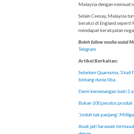
Malaysia dengan memuat na
Selain Ceesay, Malaysia tu
beraksi di England seperti
mendapat kerakyatan negar
Boleh follow media sosial Ma
Telegram
Artikel Berkaitan:
Sebelum Quaresma, 3 kali 
bintang dunia tiba
Demi kemenangan baki 2 ak
Bukan 100 peratus produk 
'Jodoh tak panjang', Milli
Anak jati Sarawak termasu
depan