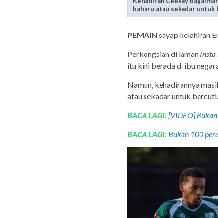
Kehadiran Ceesay bagaiman
baharu atau sekadar untuk 
PEMAIN
sayap kelahiran E
Perkongsian di laman
Insta
itu kini berada di ibu negara
Namun, kehadirannya masih
atau sekadar untuk bercuti.
BACA LAGI:
[VIDEO] Bukan s
BACA LAGI:
Bukan 100 pera