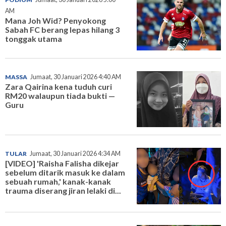
AM
Mana Joh Wid? Penyokong
Sabah FC berang lepas hilang 3
tonggak utama
MASSA
Jumaat, 30 Januari 2026 4:40 AM
Zara Qairina kena tuduh curi
RM20 walaupun tiada bukti —
Guru
TULAR
Jumaat, 30 Januari 2026 4:34 AM
[VIDEO] 'Raisha Falisha dikejar
sebelum ditarik masuk ke dalam
sebuah rumah,' kanak-kanak
trauma diserang jiran lelaki di...