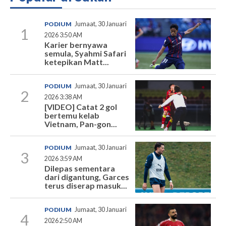
PODIUM
Jumaat, 30 Januari
1
2026 3:50 AM
Karier bernyawa
semula, Syahmi Safari
ketepikan Matt...
PODIUM
Jumaat, 30 Januari
2
2026 3:38 AM
[VIDEO] Catat 2 gol
bertemu kelab
Vietnam, Pan-gon...
PODIUM
Jumaat, 30 Januari
3
2026 3:59 AM
Dilepas sementara
dari digantung, Garces
terus diserap masuk...
PODIUM
Jumaat, 30 Januari
4
2026 2:50 AM