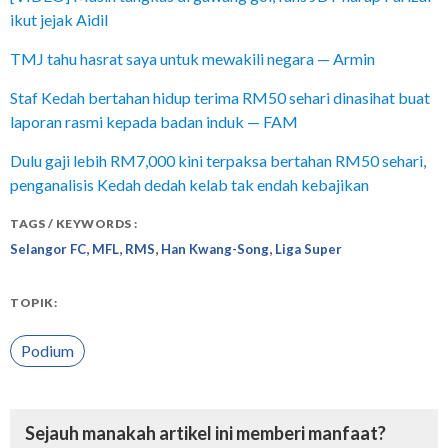
ikut jejak Aidil
TMJ tahu hasrat saya untuk mewakili negara — Armin
Staf Kedah bertahan hidup terima RM50 sehari dinasihat buat
laporan rasmi kepada badan induk — FAM
Dulu gaji lebih RM7,000 kini terpaksa bertahan RM50 sehari,
penganalisis Kedah dedah kelab tak endah kebajikan
TAGS / KEYWORDS :
,
,
,
,
Selangor FC
MFL
RMS
Han Kwang-Song
Liga Super
TOPIK:
Podium
Sejauh manakah artikel ini memberi manfaat?