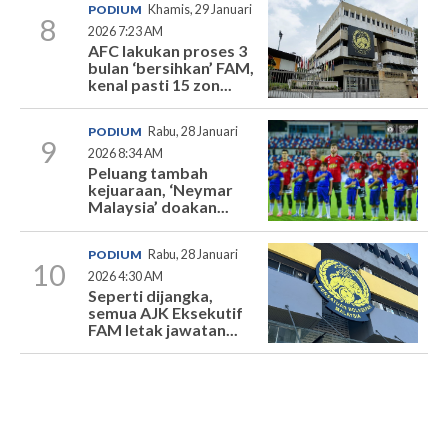
PODIUM
Khamis, 29 Januari
8
2026 7:23 AM
AFC lakukan proses 3
bulan ‘bersihkan’ FAM,
kenal pasti 15 zon...
PODIUM
Rabu, 28 Januari
9
2026 8:34 AM
Peluang tambah
kejuaraan, ‘Neymar
Malaysia’ doakan...
PODIUM
Rabu, 28 Januari
10
2026 4:30 AM
Seperti dijangka,
semua AJK Eksekutif
FAM letak jawatan...