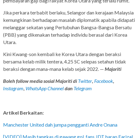
pembayaran gaji bagi rakyat Korea Utara yang terlalu rumit.
Jika perkara terbabit berlaku, Selangor dan kerajaan Malaysia
kemungkinan berhadapan masalah diplomatik apabila didapati
melanggar sekatan yang Pertubuhan Bangsa-Bangsa Bersatu
(PBB) yang dikenakan terhadap individu berasal dari Korea
Utara.
Kini Kwang-son kembali ke Korea Utara dengan beraksi
bersama kelab milik tentera, 4.25 SC selepas setahun tidak
beraksi dengan mana-mana kelab sejak 2022. —
Majoriti
Boleh follow media sosial Majoriti di
Twitter
,
Facebook
,
Instagram
,
WhatsApp Channel
dan
Telegram
Artikel Berkaitan:
Manchester United dah jumpa pengganti Andre Onana
[VIDEO] Masih tangkas di gawang gol, fans JDT harap Farizal