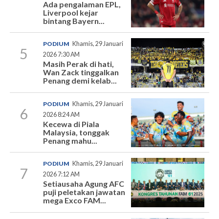
Ada pengalaman EPL,
Liverpool kejar
bintang Bayern...
PODIUM
Khamis, 29 Januari
5
2026 7:30 AM
Masih Perak di hati,
Wan Zack tinggalkan
Penang demi kelab...
PODIUM
Khamis, 29 Januari
6
2026 8:24 AM
Kecewa di Piala
Malaysia, tonggak
Penang mahu...
PODIUM
Khamis, 29 Januari
7
2026 7:12 AM
Setiausaha Agung AFC
puji peletakan jawatan
mega Exco FAM...