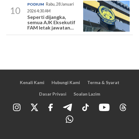
PODIUM
Rabu, 28 Januari
10
2026 4:30 AM
Seperti dijangka,
semua AJK Eksekutif
FAM letak jawatan...
Kenali Kami
Hubungi Kami
Terma & Syarat
Dasar Privasi
Soalan Lazim