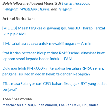
Boleh follow media sosial Majoriti di
Twitter
,
Facebook
,
Instagram
,
WhatsApp Channel
dan
Telegram
Artikel Berkaitan:
[VIDEO] Masih tangkas di gawang gol, fans JDT harap Farizal
ikut jejak Aidil
TMJ tahu hasrat saya untuk mewakili negara — Armin
Staf Kedah bertahan hidup terima RM50 sehari dinasihat buat
laporan rasmi kepada badan induk — FAM
Dulu gaji lebih RM7,000 kini terpaksa bertahan RM50 sehari,
penganalisis Kedah dedah kelab tak endah kebajikan
Tiba masa Selangor cari CEO baharu ikut jejak JDT yang sudah
berjaya?
TAGS / KEYWORDS :
,
,
,
,
Manchester United
Ruben Amorim
The Red Devil
EPL
Andre