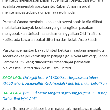
mengejut melepaskan khidmat penjaga golnya, Andre Onana
apabila pengendali pasukan itu, Ruben Amorim sudah
mengenai pasti dua calon penjaga gol muda.
Prestasi Onana menimbulkan kontroversi apabila dia dilihat
melakukan banyak kesilapan yang merugikan pasukan
menyebabkan United mahu dia meninggalkan Old Trafford
ketika ada tawaran bakal diterima dari kelab Arab Saudi.
Pasukan pemantau bakat United ketika ini sedang mengikuti
secara dekat perkembangan penjaga gol Royal Antwerp, Senne
Lemmens, 22, yang dilapor turut mendapat perhatian
Newcastle United dan West Ham United.
BACA LAGI:
Dulu gaji lebih RM7,000 kini terpaksa bertahan
RM50 sehari, penganalisis Kedah dedah kelab tak endah kebajikan
BACA LAGI:
[VIDEO] Masih tangkas di gawang gol, fans JDT harap
Farizal ikut jejak Aidil
Selain itu, mereka dilapor berminat untuk membawa masuk