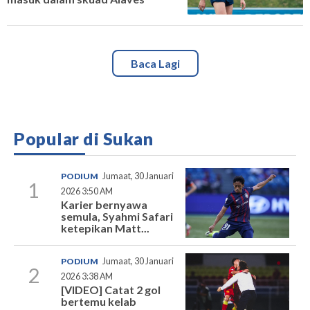
Baca Lagi
Popular di Sukan
PODIUM
Jumaat, 30 Januari
1
2026 3:50 AM
Karier bernyawa
semula, Syahmi Safari
ketepikan Matt...
PODIUM
Jumaat, 30 Januari
2
2026 3:38 AM
[VIDEO] Catat 2 gol
bertemu kelab