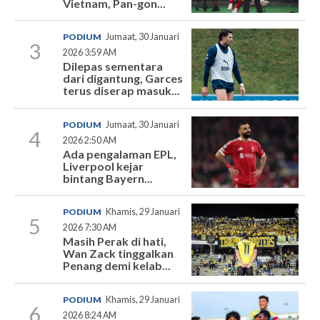
Vietnam, Pan-gon...
PODIUM
Jumaat, 30 Januari
3
2026 3:59 AM
Dilepas sementara
dari digantung, Garces
terus diserap masuk...
PODIUM
Jumaat, 30 Januari
4
2026 2:50 AM
Ada pengalaman EPL,
Liverpool kejar
bintang Bayern...
PODIUM
Khamis, 29 Januari
5
2026 7:30 AM
Masih Perak di hati,
Wan Zack tinggalkan
Penang demi kelab...
PODIUM
Khamis, 29 Januari
6
2026 8:24 AM