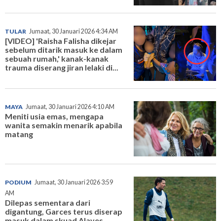
TULAR
Jumaat, 30 Januari 2026 4:34 AM
[VIDEO] 'Raisha Falisha dikejar
sebelum ditarik masuk ke dalam
sebuah rumah,' kanak-kanak
trauma diserang jiran lelaki di...
MAYA
Jumaat, 30 Januari 2026 4:10 AM
Meniti usia emas, mengapa
wanita semakin menarik apabila
matang
PODIUM
Jumaat, 30 Januari 2026 3:59
AM
Dilepas sementara dari
digantung, Garces terus diserap
masuk dalam skuad Alaves