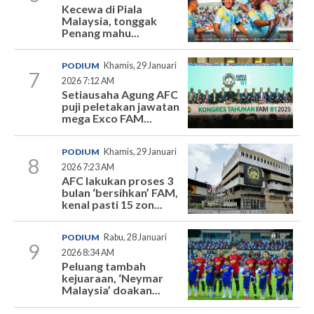
Kecewa di Piala
Malaysia, tonggak
Penang mahu...
PODIUM
Khamis, 29 Januari
7
2026 7:12 AM
Setiausaha Agung AFC
puji peletakan jawatan
mega Exco FAM...
PODIUM
Khamis, 29 Januari
8
2026 7:23 AM
AFC lakukan proses 3
bulan ‘bersihkan’ FAM,
kenal pasti 15 zon...
PODIUM
Rabu, 28 Januari
9
2026 8:34 AM
Peluang tambah
kejuaraan, ‘Neymar
Malaysia’ doakan...