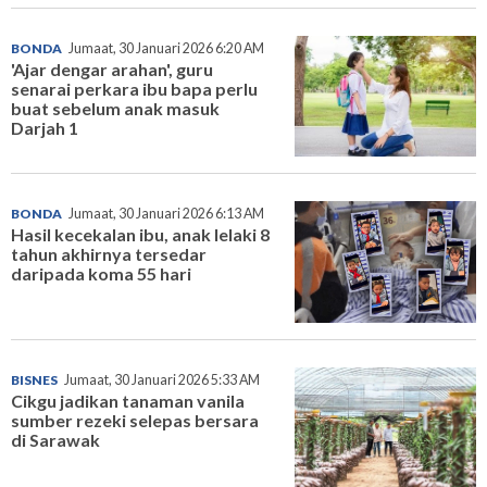
BONDA
Jumaat, 30 Januari 2026 6:20 AM
'Ajar dengar arahan', guru
senarai perkara ibu bapa perlu
buat sebelum anak masuk
Darjah 1
BONDA
Jumaat, 30 Januari 2026 6:13 AM
Hasil kecekalan ibu, anak lelaki 8
tahun akhirnya tersedar
daripada koma 55 hari
BISNES
Jumaat, 30 Januari 2026 5:33 AM
Cikgu jadikan tanaman vanila
sumber rezeki selepas bersara
di Sarawak