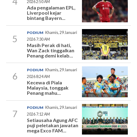
4
2026 2:50 AM
Ada pengalaman EPL,
Liverpool kejar
bintang Bayern...
PODIUM
Khamis, 29 Januari
5
2026 7:30 AM
Masih Perak di hati,
Wan Zack tinggalkan
Penang demi kelab...
PODIUM
Khamis, 29 Januari
6
2026 8:24 AM
Kecewa di Piala
Malaysia, tonggak
Penang mahu...
PODIUM
Khamis, 29 Januari
7
2026 7:12 AM
Setiausaha Agung AFC
puji peletakan jawatan
mega Exco FAM...