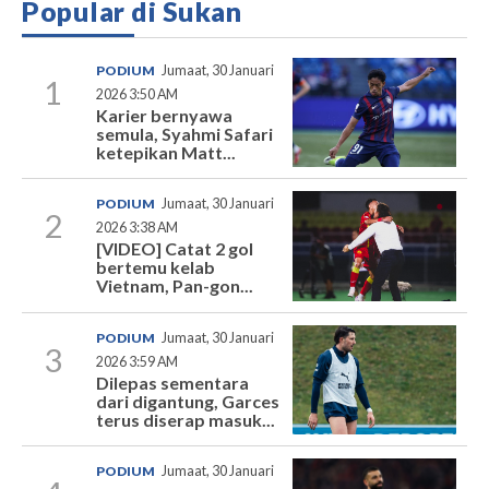
Popular di Sukan
PODIUM
Jumaat, 30 Januari
1
2026 3:50 AM
Karier bernyawa
semula, Syahmi Safari
ketepikan Matt...
PODIUM
Jumaat, 30 Januari
2
2026 3:38 AM
[VIDEO] Catat 2 gol
bertemu kelab
Vietnam, Pan-gon...
PODIUM
Jumaat, 30 Januari
3
2026 3:59 AM
Dilepas sementara
dari digantung, Garces
terus diserap masuk...
PODIUM
Jumaat, 30 Januari