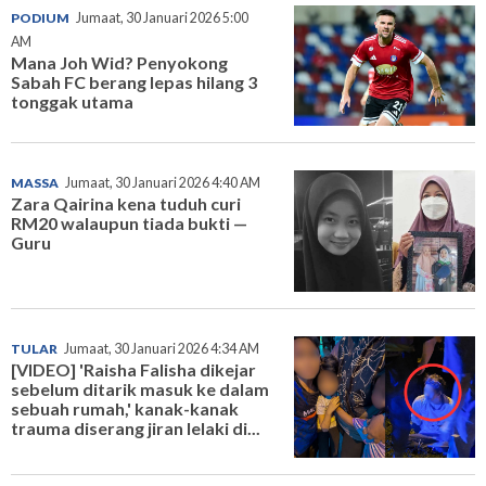
PODIUM
Jumaat, 30 Januari 2026 5:00
AM
Mana Joh Wid? Penyokong
Sabah FC berang lepas hilang 3
tonggak utama
MASSA
Jumaat, 30 Januari 2026 4:40 AM
Zara Qairina kena tuduh curi
RM20 walaupun tiada bukti —
Guru
TULAR
Jumaat, 30 Januari 2026 4:34 AM
[VIDEO] 'Raisha Falisha dikejar
sebelum ditarik masuk ke dalam
sebuah rumah,' kanak-kanak
trauma diserang jiran lelaki di...