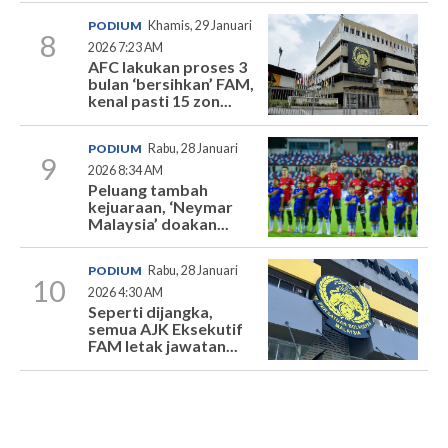
PODIUM
Khamis, 29 Januari
8
2026 7:23 AM
AFC lakukan proses 3
bulan ‘bersihkan’ FAM,
kenal pasti 15 zon...
PODIUM
Rabu, 28 Januari
9
2026 8:34 AM
Peluang tambah
kejuaraan, ‘Neymar
Malaysia’ doakan...
PODIUM
Rabu, 28 Januari
10
2026 4:30 AM
Seperti dijangka,
semua AJK Eksekutif
FAM letak jawatan...