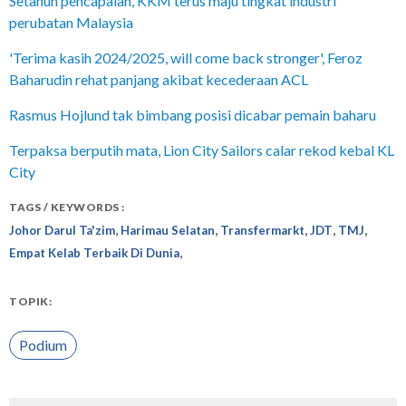
Setahun pencapaian, KKM terus maju tingkat industri
perubatan Malaysia
'Terima kasih 2024/2025, will come back stronger', Feroz
Baharudin rehat panjang akibat kecederaan ACL
Rasmus Hojlund tak bimbang posisi dicabar pemain baharu
Terpaksa berputih mata, Lion City Sailors calar rekod kebal KL
City
TAGS / KEYWORDS :
,
,
,
,
,
Johor Darul Ta'zim
Harimau Selatan
Transfermarkt
JDT
TMJ
,
Empat Kelab Terbaik Di Dunia
TOPIK:
Podium