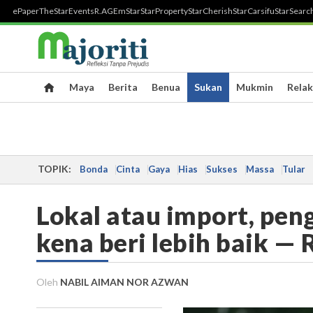
ePaper
TheStar
Events
R.AGE
mStar
StarProperty
StarCherish
StarCarsifu
StarSearc
Maya
Berita
Benua
Sukan
Mukmin
Relak
TOPIK:
Bonda
Cinta
Gaya
Hias
Sukses
Massa
Tular
Lokal atau import, pe
kena beri lebih baik —
Oleh
NABIL AIMAN NOR AZWAN