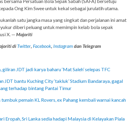
as bersama Persatuan Bola Sepak Sabah (SAFA) bersetuju
kepada Ong Kim Swee untuk kekal sebagai jurulatih utama.
kanlah satu jangka masa yang singkat dan perjalanan ini amat
rsyukur diberi peluang untuk memimpin kelab bola sepak
usi X. —
Majoriti
joriti di
Twitter
,
Facebook
,
Instagram
dan Telegram
 giliran JDT jadi karya baharu ‘Mat Saleh’ selepas TFC
n JDT bantu Kuching City ‘takluk’ Stadium Bandaraya, gagal
ang terhadap bintang Pantai Timur
s tumbuk pemain KL Rovers, ex Pahang kembali warnai kancah
ri Eropah, Sri Lanka sedia hadapi Malaysia di Kelayakan Piala