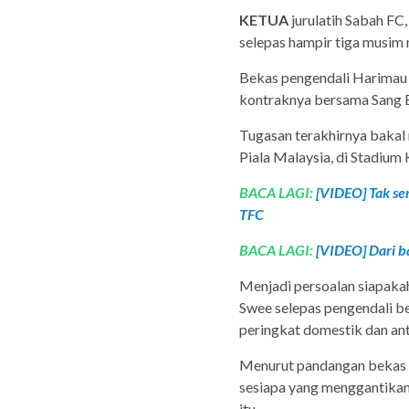
KETUA
jurulatih Sabah F
selepas hampir tiga musim
Bekas pengendali Harimau
kontraknya bersama Sang 
Tugasan terakhirnya bakal
Piala Malaysia, di Stadiu
BACA LAGI:
[VIDEO] Tak ser
TFC
BACA LAGI:
[VIDEO] Dari b
Menjadi persoalan siapaka
Swee selepas pengendali b
peringkat domestik dan an
Menurut pandangan bekas 
sesiapa yang menggantikan
itu.