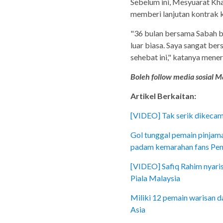
Sebelum ini, Mesyuarat Kh
memberi lanjutan kontrak 
"36 bulan bersama Sabah bu
luar biasa. Saya sangat be
sehebat ini," katanya mener
Boleh follow media sosial Ma
Artikel Berkaitan:
[VIDEO] Tak serik dikecam,
Gol tunggal pemain pinjama
padam kemarahan fans Pen
[VIDEO] Safiq Rahim nyari
Piala Malaysia
Miliki 12 pemain warisan da
Asia