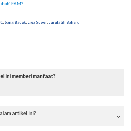
'ubah' FAM?
,
,
,
FC
Sang Badak
Liga Super
Jurulatih Baharu
el ini memberi manfaat?
lam artikel ini?