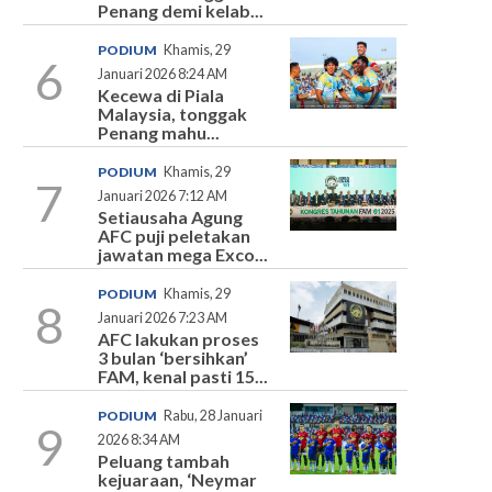
Penang demi kelab...
PODIUM
Khamis, 29
6
Januari 2026 8:24 AM
Kecewa di Piala
Malaysia, tonggak
Penang mahu...
PODIUM
Khamis, 29
7
Januari 2026 7:12 AM
Setiausaha Agung
AFC puji peletakan
jawatan mega Exco...
PODIUM
Khamis, 29
8
Januari 2026 7:23 AM
AFC lakukan proses
3 bulan ‘bersihkan’
FAM, kenal pasti 15...
PODIUM
Rabu, 28 Januari
9
2026 8:34 AM
Peluang tambah
kejuaraan, ‘Neymar