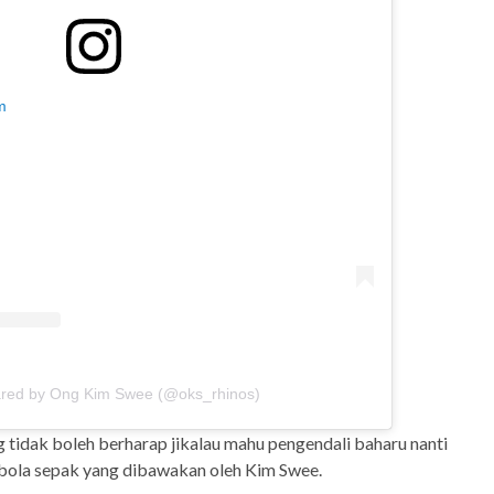
m
ared by Ong Kim Swee (@oks_rhinos)
tidak boleh berharap jikalau mahu pengendali baharu nanti
 bola sepak yang dibawakan oleh Kim Swee.