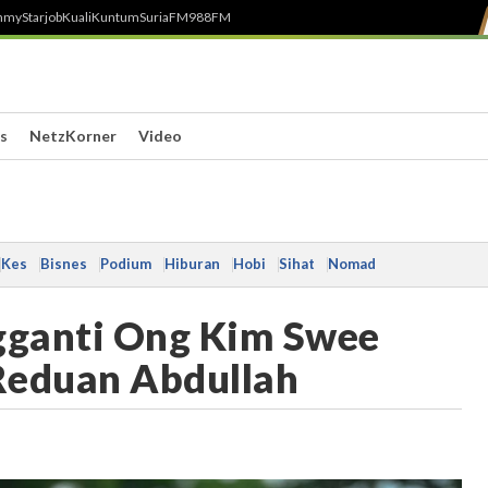
h
myStarjob
Kuali
Kuntum
SuriaFM
988FM
s
NetzKorner
Video
Kes
Bisnes
Podium
Hiburan
Hobi
Sihat
Nomad
ngganti Ong Kim Swee
 Reduan Abdullah