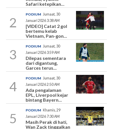
Safari ketepikan...
PODIUM
Jumaat, 30
2
Januari 2026 3:38 AM
[VIDEO] Catat 2 gol
bertemu kelab
Vietnam, Pan-gon...
PODIUM
Jumaat, 30
3
Januari 2026 3:59 AM
Dilepas sementara
dari digantung,
Garces terus...
PODIUM
Jumaat, 30
4
Januari 2026 2:50 AM
Ada pengalaman
EPL, Liverpool kejar
bintang Bayern...
PODIUM
Khamis, 29
5
Januari 2026 7:30 AM
Masih Perak di hati,
Wan Zack tinggalkan