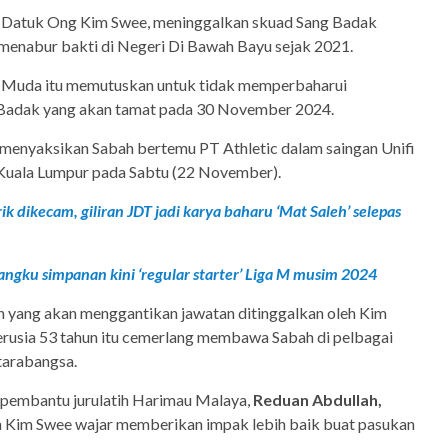
C, Datuk Ong Kim Swee, meninggalkan skuad Sang Badak
 menabur bakti di Negeri Di Bawah Bayu sejak 2021.
 Muda itu memutuskan untuk tidak memperbaharui
Badak yang akan tamat pada 30 November 2024.
 menyaksikan Sabah bertemu PT Athletic dalam saingan Unifi
m Kuala Lumpur pada Sabtu (22 November).
ik dikecam, giliran JDT jadi karya baharu ‘Mat Saleh’ selepas
angku simpanan kini ‘regular starter’ Liga M musim 2024
h yang akan menggantikan jawatan ditinggalkan oleh Kim
erusia 53 tahun itu cemerlang membawa Sabah di pelbagai
tarabangsa.
pembantu jurulatih Harimau Malaya,
Reduan Abdullah,
 Kim Swee wajar memberikan impak lebih baik buat pasukan