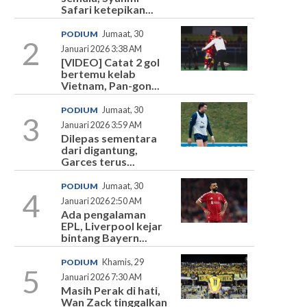
Safari ketepikan...
PODIUM
Jumaat, 30
2
Januari 2026 3:38 AM
[VIDEO] Catat 2 gol
bertemu kelab
Vietnam, Pan-gon...
PODIUM
Jumaat, 30
3
Januari 2026 3:59 AM
Dilepas sementara
dari digantung,
Garces terus...
PODIUM
Jumaat, 30
4
Januari 2026 2:50 AM
Ada pengalaman
EPL, Liverpool kejar
bintang Bayern...
PODIUM
Khamis, 29
5
Januari 2026 7:30 AM
Masih Perak di hati,
Wan Zack tinggalkan