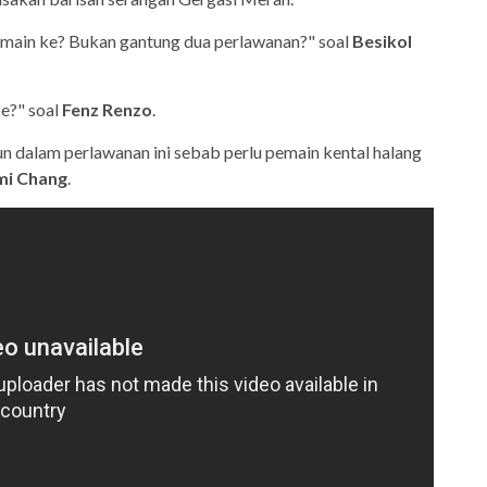
h main ke? Bukan gantung dua perlawanan?" soal
Besikol
e?" soal
Fenz Renzo
.
n dalam perlawanan ini sebab perlu pemain kental halang
mi Chang
.