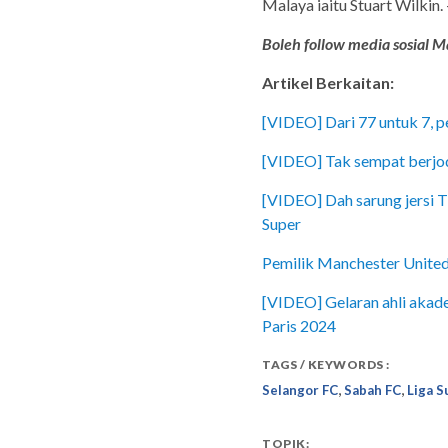
Malaya iaitu Stuart Wilkin
Boleh follow media sosial Ma
Artikel Berkaitan:
[VIDEO] Dari 77 untuk 7, p
[VIDEO] Tak sempat berjodo
[VIDEO] Dah sarung jersi T
Super
Pemilik Manchester United
[VIDEO] Gelaran ahli akade
Paris 2024
TAGS / KEYWORDS :
,
,
Selangor FC
Sabah FC
Liga S
TOPIK: