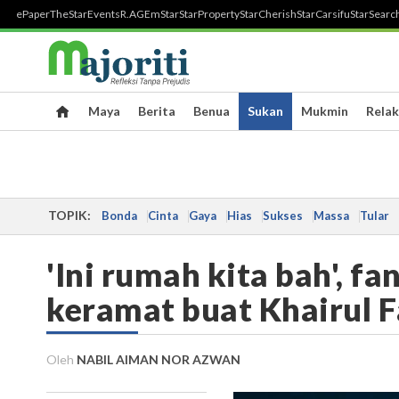
ePaper
TheStar
Events
R.AGE
mStar
StarProperty
StarCherish
StarCarsifu
StarSearc
Maya
Berita
Benua
Sukan
Mukmin
Relak
TOPIK:
Bonda
Cinta
Gaya
Hias
Sukses
Massa
Tular
'Ini rumah kita bah', fa
keramat buat Khairul F
Oleh
NABIL AIMAN NOR AZWAN