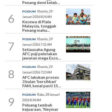
Penang demi kelab...
PODIUM
Khamis, 29
6
Januari 2026 8:24 AM
Kecewa di Piala
Malaysia, tonggak
Penang mahu...
PODIUM
Khamis, 29
7
Januari 2026 7:12 AM
Setiausaha Agung
AFC puji peletakan
jawatan mega Exco...
PODIUM
Khamis, 29
8
Januari 2026 7:23 AM
AFC lakukan proses
3 bulan ‘bersihkan’
FAM, kenal pasti 15...
PODIUM
Rabu, 28 Januari
9
2026 8:34 AM
Peluang tambah
kejuaraan, ‘Neymar