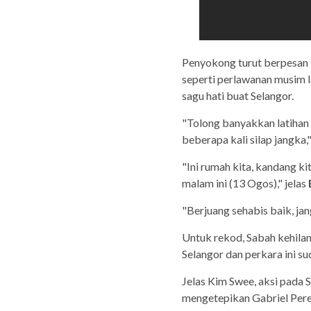
Penyokong turut berpesan 
seperti perlawanan musim l
sagu hati buat Selangor.
"Tolong banyakkan latihan 
beberapa kali silap jangka,
"Ini rumah kita, kandang ki
malam ini (13 Ogos)," jelas
"Berjuang sehabis baik, ja
Untuk rekod, Sabah kehil
Selangor dan perkara ini s
Jelas Kim Swee, aksi pada 
mengetepikan Gabriel Peres