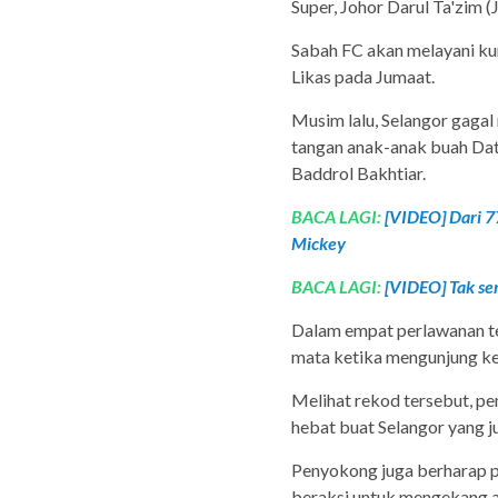
Super, Johor Darul Ta'zim
Sabah FC akan melayani ku
Likas pada Jumaat.
Musim lalu, Selangor gagal
tangan anak-anak buah Dat
Baddrol Bakhtiar.
BACA LAGI:
[VIDEO] Dari 77
Mickey
BACA LAGI:
[VIDEO] Tak sem
Dalam empat perlawanan te
mata ketika mengunjung ke
Melihat rekod tersebut, 
hebat buat Selangor yang j
Penyokong juga berharap p
beraksi untuk mengekang a