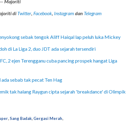
. —
Majoriti
joriti di
Twitter
,
Facebook
,
Instagram
dan
Telegram
enyokong sebak tengok Aliff Haiqal lap peluh luka Mickey
h di La Liga 2, duo JDT ada sejarah tersendiri
FC, 2 ejen Terengganu cuba pancing prospek hangat Liga
 ada sebab tak pecat Ten Hag
mik tak halang Raygun cipta sejarah 'breakdance' di Olimpik
,
,
,
uper
Sang Badak
Gergasi Merah