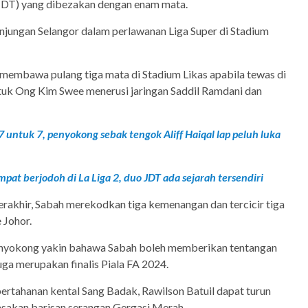
 (JDT) yang dibezakan dengan enam mata.
njungan Selangor dalam perlawanan Liga Super di Stadium
 membawa pulang tiga mata di Stadium Likas apabila tewas di
uk Ong Kim Swee menerusi jaringan Saddil Ramdani dan
 untuk 7, penyokong sebak tengok Aliff Haiqal lap peluh luka
pat berjodoh di La Liga 2, duo JDT ada sejarah tersendiri
rakhir, Sabah merekodkan tiga kemenangan dan tercicir tiga
 Johor.
penyokong yakin bahawa Sabah boleh memberikan tentangan
uga merupakan finalis Piala FA 2024.
ertahanan kental Sang Badak, Rawilson Batuil dapat turun
sakan barisan serangan Gergasi Merah.