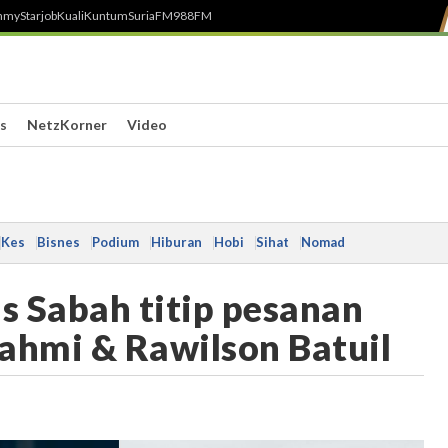
h
myStarjob
Kuali
Kuntum
SuriaFM
988FM
s
NetzKorner
Video
Kes
Bisnes
Podium
Hiburan
Hobi
Sihat
Nomad
ns Sabah titip pesanan
ahmi & Rawilson Batuil