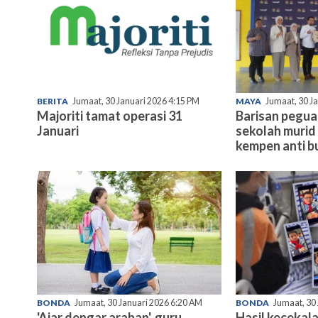
BERITA
Jumaat, 30 Januari 2026 4:15 PM
MAYA
Jumaat, 30 J
Majoriti tamat operasi 31
Barisan pegu
Januari
sekolah murid 
kempen anti bu
BONDA
Jumaat, 30 Januari 2026 6:20 AM
BONDA
Jumaat, 30
'Ajar dengar arahan', guru
Hasil kecekala