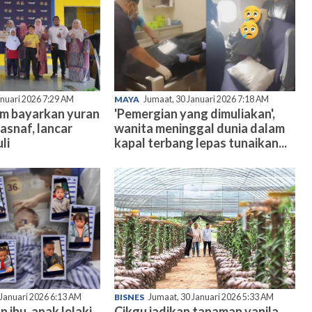
anuari 2026 7:29 AM
MAYA
Jumaat, 30 Januari 2026 7:18 AM
am bayarkan yuran
'Pemergian yang dimuliakan',
asnaf, lancar
wanita meninggal dunia dalam
li
kapal terbang lepas tunaikan...
 Januari 2026 6:13 AM
BISNES
Jumaat, 30 Januari 2026 5:33 AM
n ibu, anak lelaki
Cikgu jadikan tanaman vanila