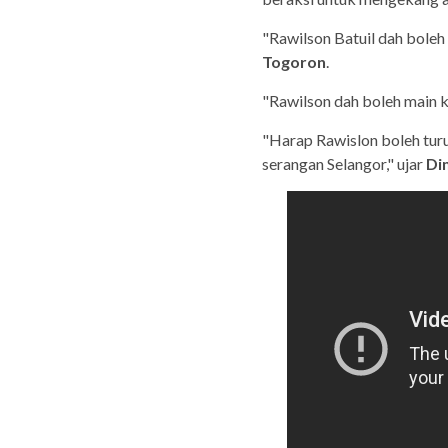
"Rawilson Batuil dah bole
Togoron
.
"Rawilson dah boleh main k
"Harap Rawislon boleh turu
serangan Selangor," ujar
Di