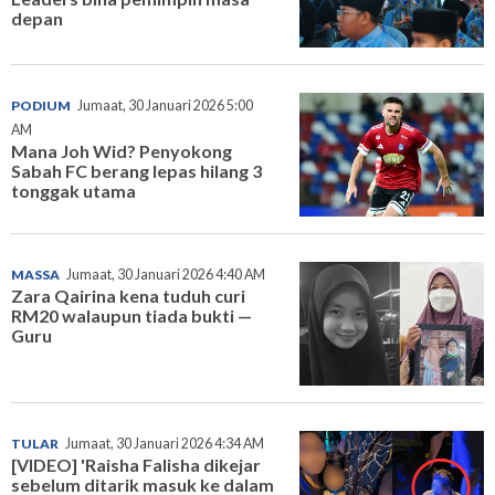
depan
PODIUM
Jumaat, 30 Januari 2026 5:00
AM
Mana Joh Wid? Penyokong
Sabah FC berang lepas hilang 3
tonggak utama
MASSA
Jumaat, 30 Januari 2026 4:40 AM
Zara Qairina kena tuduh curi
RM20 walaupun tiada bukti —
Guru
TULAR
Jumaat, 30 Januari 2026 4:34 AM
[VIDEO] 'Raisha Falisha dikejar
sebelum ditarik masuk ke dalam