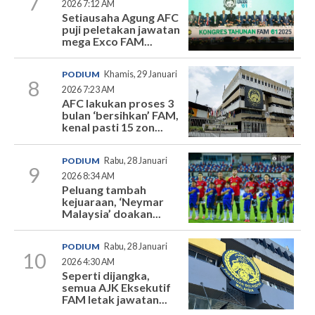
7
2026 7:12 AM
Setiausaha Agung AFC
puji peletakan jawatan
mega Exco FAM...
PODIUM
Khamis, 29 Januari
8
2026 7:23 AM
AFC lakukan proses 3
bulan ‘bersihkan’ FAM,
kenal pasti 15 zon...
PODIUM
Rabu, 28 Januari
9
2026 8:34 AM
Peluang tambah
kejuaraan, ‘Neymar
Malaysia’ doakan...
PODIUM
Rabu, 28 Januari
10
2026 4:30 AM
Seperti dijangka,
semua AJK Eksekutif
FAM letak jawatan...