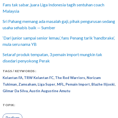
Fans tak sabar, juara Liga Indonesia tagih sentuhan coach
Malaysia
Sri Pahang memang ada masalah gaji, pihak pengurusan sedang
usaha sehabis baik — Sumber
‘Dari junior sampai senior lemau’, fans Penang tarik ‘handbrake’,
mula seru nama YB
Setaraf produk tempatan, 3 pemain import mungkin tak
disedari penyokong Perak
TAGS / KEYWORDS :
,
,
,
Kelantan FA
TRW Kelantan FC
The Red Warriors
Norizam
,
,
,
,
,
,
Tukiman
Zamsaham
Liga Super
MFL
Pemain Import
Blazhe Ilijoski
,
Gilmar Da Silva
Austin Augustine Amutu
TOPIK:
Podium