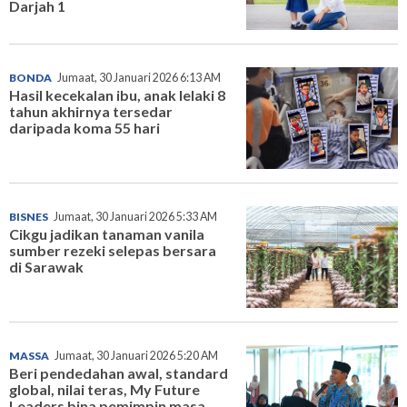
Darjah 1
BONDA
Jumaat, 30 Januari 2026 6:13 AM
Hasil kecekalan ibu, anak lelaki 8
tahun akhirnya tersedar
daripada koma 55 hari
BISNES
Jumaat, 30 Januari 2026 5:33 AM
Cikgu jadikan tanaman vanila
sumber rezeki selepas bersara
di Sarawak
MASSA
Jumaat, 30 Januari 2026 5:20 AM
Beri pendedahan awal, standard
global, nilai teras, My Future
Leaders bina pemimpin masa