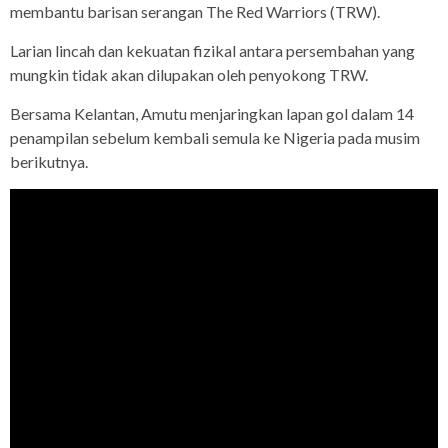
membantu barisan serangan The Red Warriors (TRW).
Larian lincah dan kekuatan fizikal antara persembahan yang
mungkin tidak akan dilupakan oleh penyokong TRW.
Bersama Kelantan, Amutu menjaringkan lapan gol dalam 14
penampilan sebelum kembali semula ke Nigeria pada musim
berikutnya.