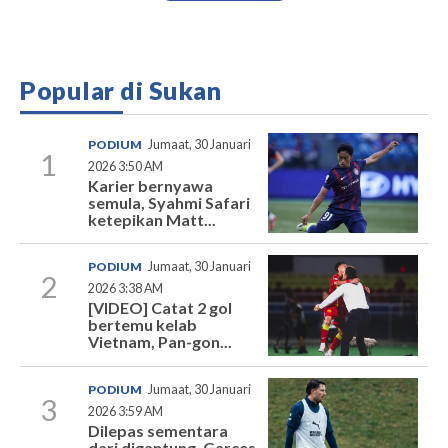
Popular di Sukan
PODIUM
Jumaat, 30 Januari
1
2026 3:50 AM
Karier bernyawa
semula, Syahmi Safari
ketepikan Matt...
PODIUM
Jumaat, 30 Januari
2
2026 3:38 AM
[VIDEO] Catat 2 gol
bertemu kelab
Vietnam, Pan-gon...
PODIUM
Jumaat, 30 Januari
3
2026 3:59 AM
Dilepas sementara
dari digantung, Garces