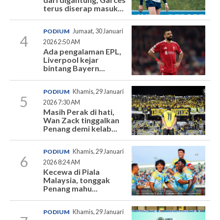
terus diserap masuk...
PODIUM
Jumaat, 30 Januari
4
2026 2:50 AM
Ada pengalaman EPL,
Liverpool kejar
bintang Bayern...
PODIUM
Khamis, 29 Januari
5
2026 7:30 AM
Masih Perak di hati,
Wan Zack tinggalkan
Penang demi kelab...
PODIUM
Khamis, 29 Januari
6
2026 8:24 AM
Kecewa di Piala
Malaysia, tonggak
Penang mahu...
PODIUM
Khamis, 29 Januari