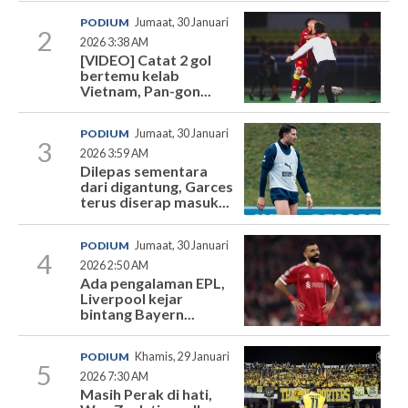
PODIUM
Jumaat, 30 Januari
2
2026 3:38 AM
[VIDEO] Catat 2 gol
bertemu kelab
Vietnam, Pan-gon...
PODIUM
Jumaat, 30 Januari
3
2026 3:59 AM
Dilepas sementara
dari digantung, Garces
terus diserap masuk...
PODIUM
Jumaat, 30 Januari
4
2026 2:50 AM
Ada pengalaman EPL,
Liverpool kejar
bintang Bayern...
PODIUM
Khamis, 29 Januari
5
2026 7:30 AM
Masih Perak di hati,