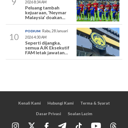
9
2026 8:34 AM
Peluang tambah
kejuaraan, ‘Neymar
Malaysia’ doakan...
PODIUM
Rabu, 28 Januari
10
2026 4:30 AM
Seperti dijangka,
semua AJK Eksekutif
FAM letak jawatan...
Kenali Kami
Hubungi Kami
Terma & Syarat
Dasar Privasi
Soalan Lazim