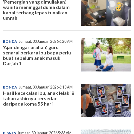
'Pemergian yang dimuliakan',
wanita meninggal dunia dalam
kapal terbang lepas tunaikan
umrah
BONDA
Jumaat, 30 Januari 2026 6:20 AM
'Ajar dengar arahan', guru
senarai perkara ibu bapa perlu
buat sebelum anak masuk
Darjah 1
BONDA
Jumaat, 30 Januari 2026 6:13 AM
Hasil kecekalan ibu, anak lelaki 8
tahun akhirnya tersedar
daripada koma 55 hari
BISNES
Jumaat, 30 Januari 2026 5:33 AM