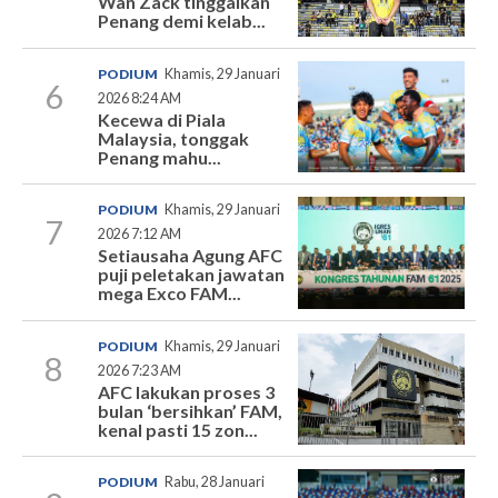
Wan Zack tinggalkan
Penang demi kelab...
PODIUM
Khamis, 29 Januari
6
2026 8:24 AM
Kecewa di Piala
Malaysia, tonggak
Penang mahu...
PODIUM
Khamis, 29 Januari
7
2026 7:12 AM
Setiausaha Agung AFC
puji peletakan jawatan
mega Exco FAM...
PODIUM
Khamis, 29 Januari
8
2026 7:23 AM
AFC lakukan proses 3
bulan ‘bersihkan’ FAM,
kenal pasti 15 zon...
PODIUM
Rabu, 28 Januari