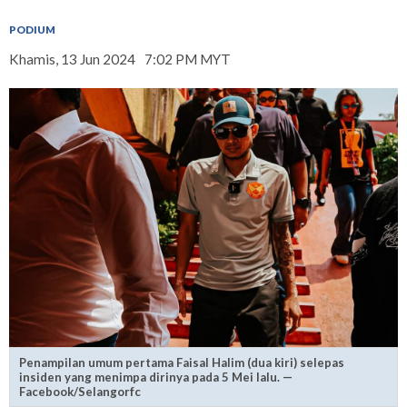
PODIUM
Khamis, 13 Jun 2024
7:02 PM MYT
Penampilan umum pertama Faisal Halim (dua kiri) selepas
insiden yang menimpa dirinya pada 5 Mei lalu. —
Facebook/Selangorfc