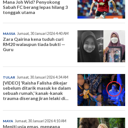
Mana Joh Wid? Penyokong
Sabah FC berang lepas hilang 3
tonggak utama
MASSA
Jumaat, 30 Januari 2026 4:40 AM
Zara Qairina kena tuduh curi
RM20 walaupun tiada bukti —
Guru
TULAR
Jumaat, 30 Januari 2026 4:34 AM
[VIDEO] 'Raisha Falisha dikejar
sebelum ditarik masuk ke dalam
sebuah rumah,' kanak-kanak
trauma diserang jiran lelaki di...
MAYA
Jumaat, 30 Januari 2026 4:10 AM
Meniti usia emas, mengapa