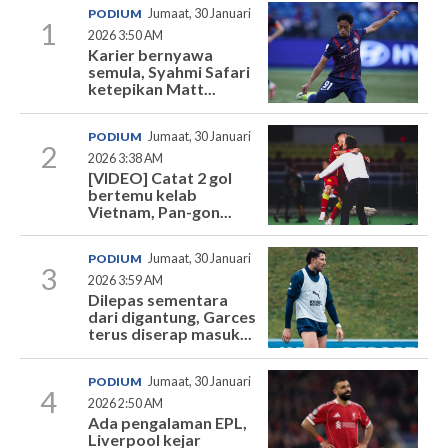
PODIUM
Jumaat, 30 Januari
1
2026 3:50 AM
Karier bernyawa
semula, Syahmi Safari
ketepikan Matt...
PODIUM
Jumaat, 30 Januari
2
2026 3:38 AM
[VIDEO] Catat 2 gol
bertemu kelab
Vietnam, Pan-gon...
PODIUM
Jumaat, 30 Januari
3
2026 3:59 AM
Dilepas sementara
dari digantung, Garces
terus diserap masuk...
PODIUM
Jumaat, 30 Januari
4
2026 2:50 AM
Ada pengalaman EPL,
Liverpool kejar