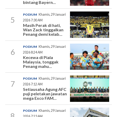
bintang Bayern...
PODIUM
Khamis, 29 Januari
5
2026 7:30 AM
Masih Perak di hati,
Wan Zack tinggalkan
Penang demi kelab...
PODIUM
Khamis, 29 Januari
6
2026 8:24 AM
Kecewa di Piala
Malaysia, tonggak
Penang mahu...
PODIUM
Khamis, 29 Januari
7
2026 7:12 AM
Setiausaha Agung AFC
puji peletakan jawatan
mega Exco FAM...
PODIUM
Khamis, 29 Januari
8
2026 7:23 AM