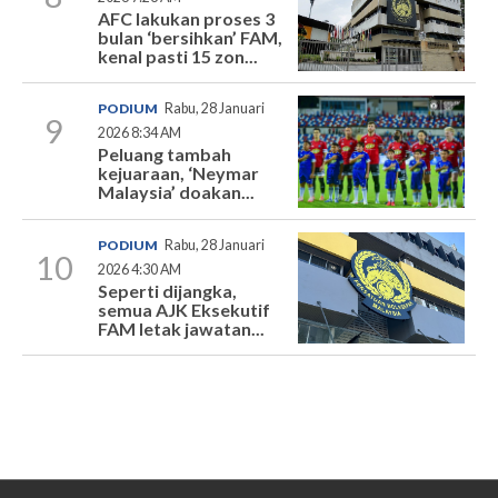
AFC lakukan proses 3
bulan ‘bersihkan’ FAM,
kenal pasti 15 zon...
PODIUM
Rabu, 28 Januari
9
2026 8:34 AM
Peluang tambah
kejuaraan, ‘Neymar
Malaysia’ doakan...
PODIUM
Rabu, 28 Januari
10
2026 4:30 AM
Seperti dijangka,
semua AJK Eksekutif
FAM letak jawatan...