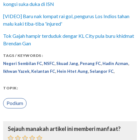
kongsi suka duka di ISN
[VIDEO] Baru nak lompat rai gol, pengurus Los Indios tahan
malu kaki tiba-tiba 'injured'
Tok Gajah hampir terduduk dengar KL City pula buru khidmat
Brendan Gan
TAGS / KEYWORDS :
,
,
,
,
,
Negeri Sembilan FC
NSFC
Skuad Jang
Penang FC
Hadin Azman
,
,
,
,
Ikhwan Yazek
Kelantan FC
Hein Htet Aung
Selangor FC
TOPIK:
Podium
Sejauh manakah artikel ini memberi manfaat?