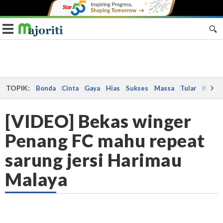
Toggle navigation
TOPIK:
Bonda
Cinta
Gaya
Hias
Sukses
Massa
Tular
Kes
[VIDEO] Bekas winger
Penang FC mahu repeat
sarung jersi Harimau
Malaya