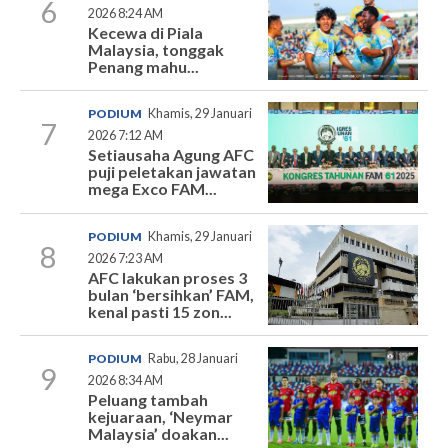
6
2026 8:24 AM
Kecewa di Piala
Malaysia, tonggak
Penang mahu...
PODIUM
Khamis, 29 Januari
7
2026 7:12 AM
Setiausaha Agung AFC
puji peletakan jawatan
mega Exco FAM...
PODIUM
Khamis, 29 Januari
8
2026 7:23 AM
AFC lakukan proses 3
bulan ‘bersihkan’ FAM,
kenal pasti 15 zon...
PODIUM
Rabu, 28 Januari
9
2026 8:34 AM
Peluang tambah
kejuaraan, ‘Neymar
Malaysia’ doakan...