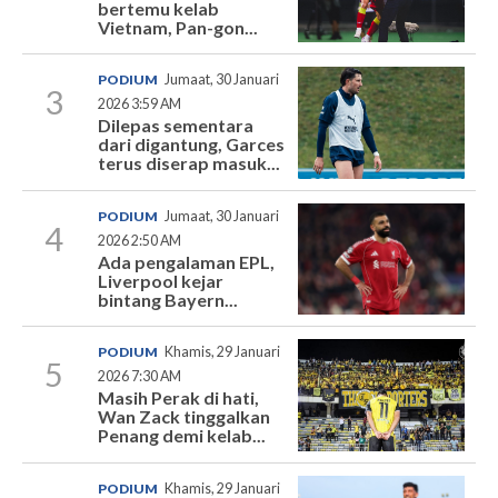
bertemu kelab
Vietnam, Pan-gon...
PODIUM
Jumaat, 30 Januari
3
2026 3:59 AM
Dilepas sementara
dari digantung, Garces
terus diserap masuk...
PODIUM
Jumaat, 30 Januari
4
2026 2:50 AM
Ada pengalaman EPL,
Liverpool kejar
bintang Bayern...
PODIUM
Khamis, 29 Januari
5
2026 7:30 AM
Masih Perak di hati,
Wan Zack tinggalkan
Penang demi kelab...
PODIUM
Khamis, 29 Januari