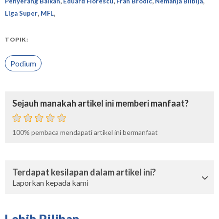
,
,
,
,
Penyerang Balkan
Eduard Florescu
Fran Brodic
Nemanja Bilbija
,
,
Liga Super
MFL
TOPIK:
Podium
Sejauh manakah artikel ini memberi manfaat?
100%
pembaca mendapati artikel ini bermanfaat
Terdapat kesilapan dalam artikel ini?
Laporkan kepada kami
Lebih Pilihan