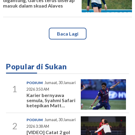
digantung, Garces terus diserap
masuk dalam skuad Alaves
Baca Lagi
Popular di Sukan
PODIUM
Jumaat, 30 Januari
1
2026 3:50 AM
Karier bernyawa
semula, Syahmi Safari
ketepikan Matt...
PODIUM
Jumaat, 30 Januari
2
2026 3:38 AM
[VIDEO] Catat 2 gol