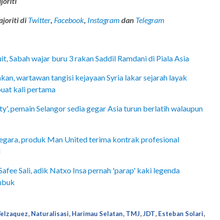
joriti
joriti di
Twitter
,
Facebook
,
Instagram
dan
Telegram
t, Sabah wajar buru 3 rakan Saddil Ramdani di Piala Asia
kan, wartawan tangisi kejayaan Syria lakar sejarah layak
buat kali pertama
y', pemain Selangor sedia gegar Asia turun berlatih walaupun
gara, produk Man United terima kontrak profesional
M
fee Sali, adik Natxo Insa pernah 'parap' kaki legenda
mbuk
,
,
,
,
,
,
Velzaquez
Naturalisasi
Harimau Selatan
TMJ
JDT
Esteban Solari