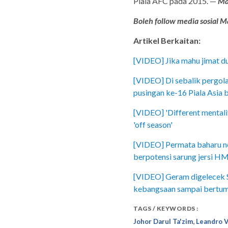
Piala AFC pada 2015. —
Ma
Boleh follow media sosial Ma
Artikel Berkaitan:
[VIDEO] Jika mahu jimat dui
[VIDEO] Di sebalik pergola
pusingan ke-16 Piala Asia 
[VIDEO] 'Different mentalit
'off season'
[VIDEO] Permata baharu ne
berpotensi sarung jersi H
[VIDEO] Geram digelecek Sa
kebangsaan sampai bertu
TAGS / KEYWORDS :
,
Johor Darul Ta'zim
Leandro 