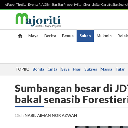
ePaper
TheStar
Events
R.AGE
mStar
StarProperty
StarCherish
StarCarsifu
StarSearc
Maya
Berita
Benua
Sukan
Mukmin
Relak
TOPIK:
Bonda
Cinta
Gaya
Hias
Sukses
Massa
Tular
Sumbangan besar di JD
bakal senasib Forestier
Oleh
NABIL AIMAN NOR AZWAN