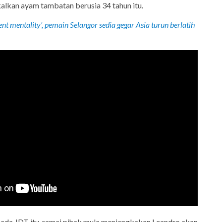
alkan ayam tambatan berusia 34 tahun itu.
nt mentality', pemain Selangor sedia gegar Asia turun berlatih
da JDT itu, ramai pihak mula menjangkakan Leandro akan