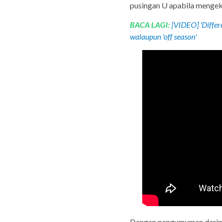
pusingan U apabila mengek
BACA LAGI:
[VIDEO] 'Differe
walaupun 'off season'
Dengan pengumuman daripa