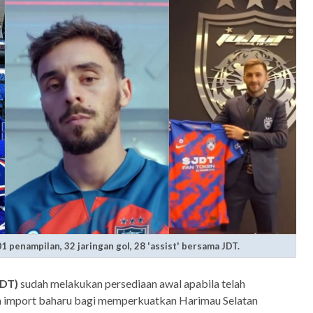
 penampilan, 32 jaringan gol, 28 'assist' bersama JDT.
JDT)
sudah melakukan persediaan awal apabila telah
import baharu bagi memperkuatkan Harimau Selatan