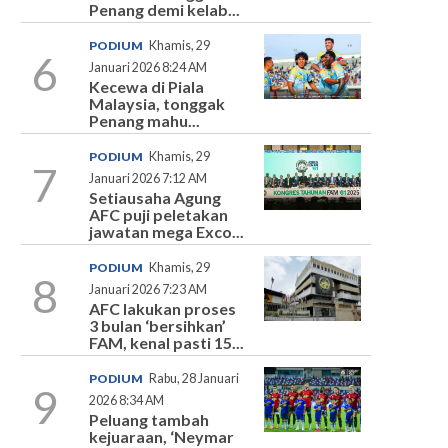
Penang demi kelab...
PODIUM
Khamis, 29
6
Januari 2026 8:24 AM
Kecewa di Piala
Malaysia, tonggak
Penang mahu...
PODIUM
Khamis, 29
7
Januari 2026 7:12 AM
Setiausaha Agung
AFC puji peletakan
jawatan mega Exco...
PODIUM
Khamis, 29
8
Januari 2026 7:23 AM
AFC lakukan proses
3 bulan ‘bersihkan’
FAM, kenal pasti 15...
PODIUM
Rabu, 28 Januari
9
2026 8:34 AM
Peluang tambah
kejuaraan, ‘Neymar