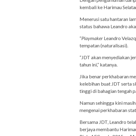
kembali ke Harimau Selata
Menerusi satu hantaran l
status bahawa Leandro aka
“
Playmaker
Leandro Velazq
tempatan (naturalisasi).
“JDT akan menyediakan jen
tahun ini,” katanya.
Jika benar perkhabaran me
kelebihan buat JDT serta 
tinggi di bahagian tengah 
Namun sehingga kini masi
mengenai perkhabaran statu
Bersama JDT, Leandro telah
berjaya membantu Harimau 