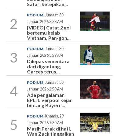
Safari ketepikan...
PODIUM
Jumaat, 30
2
Januari 2026 3:38 AM
[VIDEO] Catat 2 gol
bertemu kelab
Vietnam, Pan-gon...
PODIUM
Jumaat, 30
3
Januari 2026 3:59 AM
Dilepas sementara
dari digantung,
Garces terus...
PODIUM
Jumaat, 30
4
Januari 2026 2:50 AM
Ada pengalaman
EPL, Liverpool kejar
bintang Bayern...
PODIUM
Khamis, 29
5
Januari 2026 7:30 AM
Masih Perak di hati,
Wan Zack tinggalkan