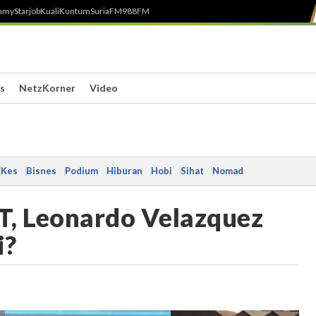
h
myStarjob
Kuali
Kuntum
SuriaFM
988FM
s
NetzKorner
Video
Kes
Bisnes
Podium
Hiburan
Hobi
Sihat
Nomad
T, Leonardo Velazquez
i?