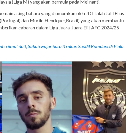
aysia (Liga M) yang akan bermula pada Mei nanti.
pemain asing baharu yang diumumkan oleh JDT ialah Jalil Elias
s (Portugal) dan Murilo Henrique (Brazil) yang akan membantu
berikan cabaran dalam Liga Juara-Juara Elit AFC 2024/25
hu jimat duit, Sabah wajar buru 3 rakan Saddil Ramdani di Piala